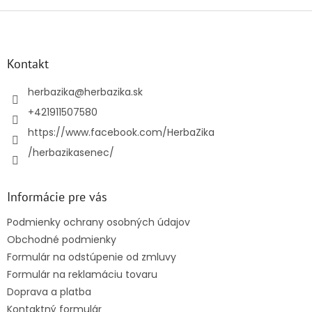
Z
á
p
ä
Kontakt
t
i
herbazika
@
herbazika.sk
e
+421911507580
https://www.facebook.com/HerbaZika
/herbazikasenec/
Informácie pre vás
Podmienky ochrany osobných údajov
Obchodné podmienky
Formulár na odstúpenie od zmluvy
Formulár na reklamáciu tovaru
Doprava a platba
Kontaktný formulár