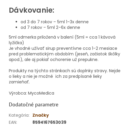
Dávkovanie:
od 3 do 7 rokov – 5ml 1–3x denne
od 7 rokov – 5ml 2–6x denne
5ml odmerka priložená v balení (5ml = cca 1 kávová
lyžička)
Je vhodné užívať sirup preventívne cca 1–2 mesiace
pred problematickým obdobím (jeseň, začiatok škôlky
apod.), ale aj pokiaľ ochorenie už prepukne.
Produkty na týchto stránkach sú doplnky stravy. Nejde
o lieky a nie je možné ich za predpísané lieky
zamieňať.
Výrobca: MycoMedica
Dodatočné parametre
Kategória
:
Značky
EAN
:
8594167653039