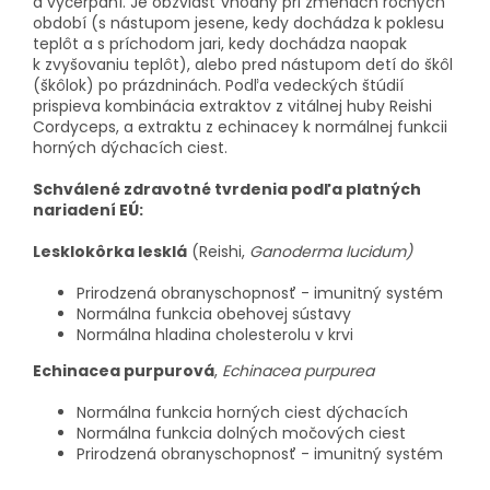
a vyčerpaní. Je obzvlášť vhodný pri zmenách ročných
období (s nástupom jesene, kedy dochádza k poklesu
teplôt a s príchodom jari, kedy dochádza naopak
k zvyšovaniu teplôt), alebo pred nástupom detí do škôl
(škôlok) po prázdninách. Podľa vedeckých štúdií
prispieva kombinácia extraktov z vitálnej huby Reishi
Cordyceps, a extraktu z echinacey k normálnej funkcii
horných dýchacích ciest.
Schválené zdravotné tvrdenia podľa platných
nariadení EÚ:
Lesklokôrka lesklá
(Reishi,
Ganoderma lucidum)
Prirodzená obranyschopnosť - imunitný systém
Normálna funkcia obehovej sústavy
Normálna hladina cholesterolu v krvi
Echinacea purpurová
,
Echinacea purpurea
Normálna funkcia horných ciest dýchacích
Normálna funkcia dolných močových ciest
Prirodzená obranyschopnosť - imunitný systém