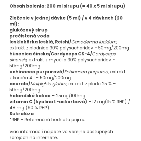
Obsah balenia: 200 ml sirupu (= 40 x 5 ml sirupu)
Zloženie v jednej dávke (5 ml) / v 4 dávkach (20
ml):
glukózový sirup
prečistená voda
lesklokôrka lesklá, Reishi/
Ganoderma lucidum
,
extrakt z plodnice 30% polysacharidov - 50mg/200mg
húsenica čínska/Cordyceps CS-4/
Cordyceps
sinensis
, extrakt z mycélia 30% polysacharidov -
50mg/200mg
echinacea purpurová/
Echinacea purpurea
, extrakt
z koreňa 4:1 – 50mg/200mg
acerola/
Malpighia glabra
, extrakt z plodu 25 % –
50mg/200mg
holandské kakao
– 25mg/100mg
vitamin C (kyelina L-askorbová)
- 12 mg(15 % RHP) /
48 mg (60 % RHP)
Sukralóza
*RHP - Referenčná hodnota príjmu
Viac informácií nájdete vo verejne dostupných
zdrojoch na internete
.