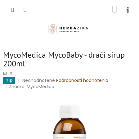
Prejsť
NÁKUP
na
obsah
KOŠÍK
MycoMedica MycoBaby - dračí sirup
200ml
M_9
Priemerné
Neohodnotené
Podrobnosti hodnotenia
Tip
hodnotenie
Značka:
MycoMedica
produktu
je
0,0
z
5
hviezdičiek.