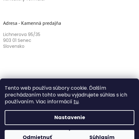
Adresa - Kamenná predajňa
Lichnerova 95/35
903 01 Senec
Slovensko
Tento web používa súbory cookie. Ďalším
prechádzaním tohto webu vyjadrujete súhlas s ich
používaním. Viac informácií
tu
.
Vytvoril Shoptet
Nastavenie
Copyright 2026
Herbazika
. Všetky práva vyhradené.
Odmietnuť
Súhlasím
Upraviť nastavenie cookies