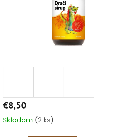
€8,50
Jednotková
Skladom
(2 ks)
cena: