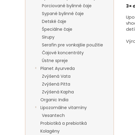
Porciované bylinné čaje
3× 
Sypané bylinné čaje
Upoz
Detské čaje
vho
detí
Špeciálne čaje
Sirupy
Výr
Serafin pre vonkajšie použitie
Čajové koncentráty
Ústne spreje
Planet Ayurveda
Zvýšená Vata
Zvýšená Pitta
Zvýšená Kapha
Organic India
Lipozomálne vitamíny
Vesantech
Probiotiká a prebiotiká
Kolagény