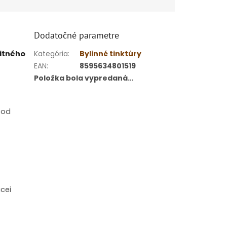
Dodatočné parametre
itného
Kategória
:
Bylinné tinktúry
EAN
:
8595634801519
Položka bola vypredaná…
 od
acei