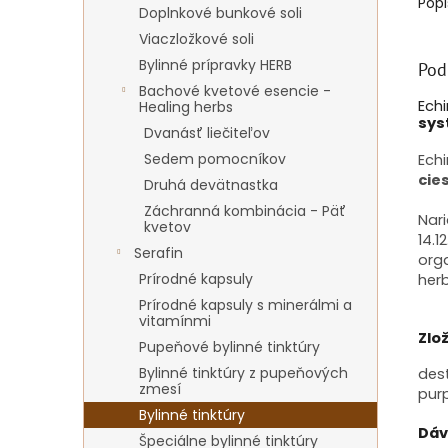
Popi
Doplnkové bunkové soli
Viaczložkové soli
Bylinné prípravky HERB
Pod
Bachové kvetové esencie -
Ech
Healing herbs
sys
Dvanásť liečiteľov
Sedem pomocníkov
Ech
cie
Druhá devätnastka
Záchranná kombinácia - Päť
Nari
kvetov
14.
Serafin
org
Prírodné kapsuly
herb
Prírodné kapsuly s minerálmi a
vitamínmi
Zlo
Pupeňové bylinné tinktúry
Bylinné tinktúry z pupeňových
dest
zmesí
purp
Bylinné tinktúry
Dáv
Špeciálne bylinné tinktúry