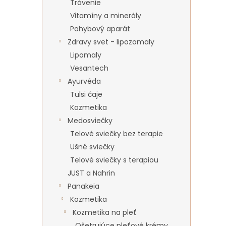
Trávenie
Vitamíny a minerály
Pohybový aparát
Zdravy svet - lipozomaly
Lipomaly
Vesantech
Ayurvéda
Tulsi čaje
Kozmetika
Medosviečky
Telové sviečky bez terapie
Ušné sviečky
Telové sviečky s terapiou
JUST a Nahrin
Panakeia
Kozmetika
Kozmetika na pleť
Ošetrujúce pleťové krémy