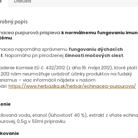
s
Diskusia
robný popis
inacea purpurová prispieva
k normálnemu fungovaniu imun
tému
.
inacea napomáha správnemu
fungovaniu dýchacích
st
. Napomáha pri prirodzenej
činnosti močových ciest
.
adenie Komisie EÚ č. 432/2012 (z dňa 16. mája 2012), ktoré platí
12.2012 nám neumožňuje uvádzať účinky produktov na ľudský
anizmus – viac informácií nájdete v našom
ári:
https://www.herbazika.sk/herbar/echinacea-purpurova/
ženie
ilovaná voda, etanol (lúhovitosť 40 %), extrakt z vňate echin
urovej, 0,5g v 50ml prípravku
kovanie