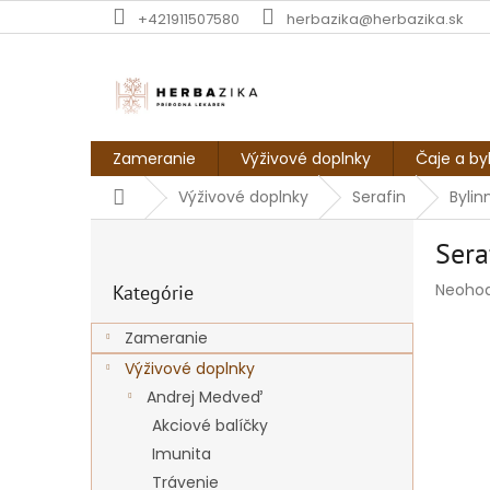
Prejsť
+421911507580
herbazika@herbazika.sk
na
obsah
Zameranie
Výživové doplnky
Čaje a by
Domov
Výživové doplnky
Serafin
Bylin
B
Sera
o
Preskočiť
č
Prieme
Neoho
Kategórie
kategórie
n
hodnot
ý
produk
Zameranie
p
je
Výživové doplnky
a
0,0
z
n
Andrej Medveď
5
e
Akciové balíčky
hviezdi
l
Imunita
Trávenie