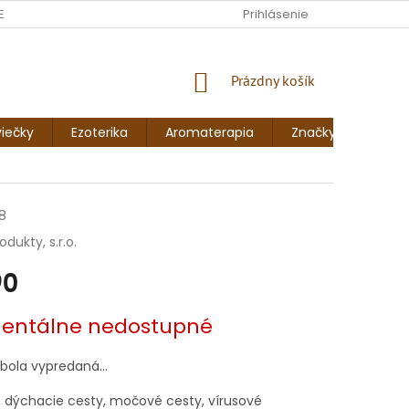
ENKY
FORMULÁR NA ODSTÚPENIE OD ZMLUVY
Prihlásenie
FORMULÁR NA 
NÁKUPNÝ
Prázdny košík
KOŠÍK
iečky
Ezoterika
Aromaterapia
Značky
Blog
8
dukty, s.r.o.
90
vá
ntálne nedostupné
 bola vypredaná…
, dýchacie cesty, močové cesty, vírusové