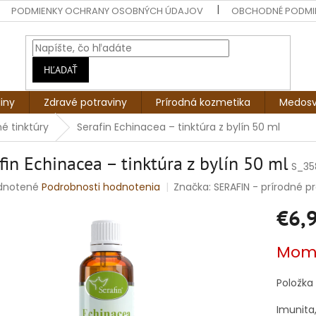
PODMIENKY OCHRANY OSOBNÝCH ÚDAJOV
OBCHODNÉ PODMI
HĽADAŤ
liny
Zdravé potraviny
Prírodná kozmetika
Medosv
né tinktúry
Serafin Echinacea – tinktúra z bylín 50 ml
fin Echinacea – tinktúra z bylín 50 ml
S_35
rné
dnotené
Podrobnosti hodnotenia
Značka:
SERAFIN - prírodné pro
enie
€6,
tu
Jednotko
Mome
cena:
čiek.
Položka
Imunita