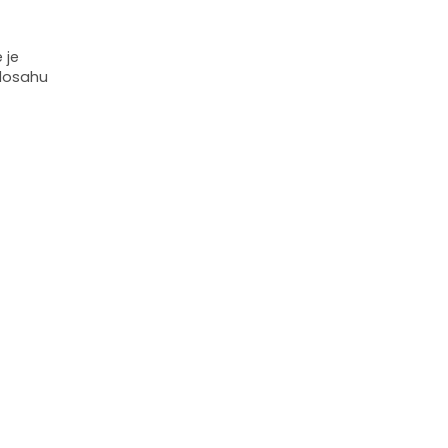
 je
 dosahu