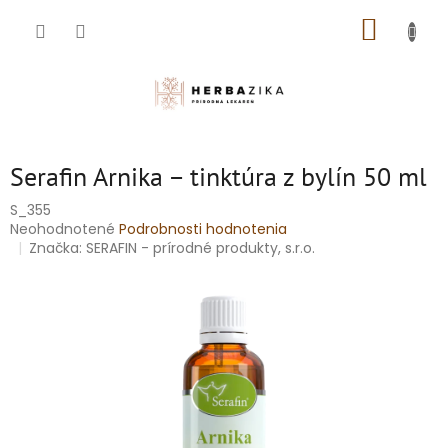
Prejsť
NÁKUP
na
obsah
KOŠÍK
Serafin Arnika – tinktúra z bylín 50 ml
S_355
Priemerné
Neohodnotené
Podrobnosti hodnotenia
hodnotenie
Značka:
SERAFIN - prírodné produkty, s.r.o.
produktu
je
0,0
z
5
hviezdičiek.