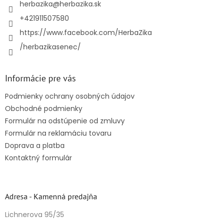
i
herbazika
@
herbazika.sk
e
+421911507580
https://www.facebook.com/HerbaZika
/herbazikasenec/
Informácie pre vás
Podmienky ochrany osobných údajov
Obchodné podmienky
Formulár na odstúpenie od zmluvy
Formulár na reklamáciu tovaru
Doprava a platba
Kontaktný formulár
Adresa - Kamenná predajňa
Lichnerova 95/35