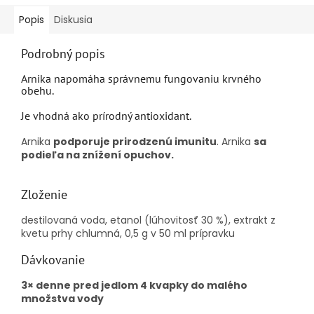
Popis
Diskusia
Podrobný popis
Arnika napomáha správnemu fungovaniu krvného
obehu.
Je vhodná ako prírodný antioxidant.
Arnika
podporuje prirodzenú imunitu
. Arnika
sa
podieľa na znížení opuchov.
Zloženie
destilovaná voda, etanol (lúhovitosť 30 %), extrakt z
kvetu prhy chlumná, 0,5 g v 50 ml prípravku
Dávkovanie
3× denne pred jedlom 4 kvapky do malého
množstva vody