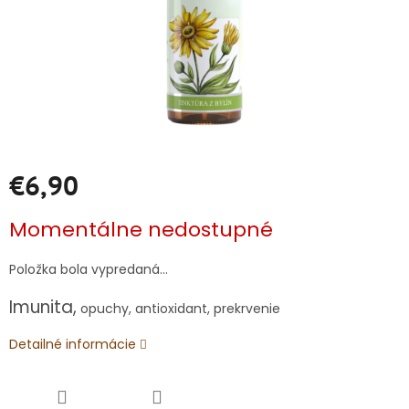
€6,90
Jednotková
Momentálne nedostupné
cena:
Položka bola vypredaná…
Imunita,
opuchy, antioxidant, prekrvenie
Detailné informácie