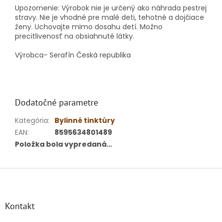
Upozornenie: Výrobok nie je určený ako náhrada pestrej
stravy.
Nie je vhodné pre malé deti, tehotné a dojčiace
ženy.
Uchovajte mimo dosahu detí.
Možno
precitlivenosť na obsiahnuté látky.
Výrobca- Serafín Česká republika
Dodatočné parametre
Kategória
:
Bylinné tinktúry
EAN
:
8595634801489
Položka bola vypredaná…
Z
á
p
ä
Kontakt
t