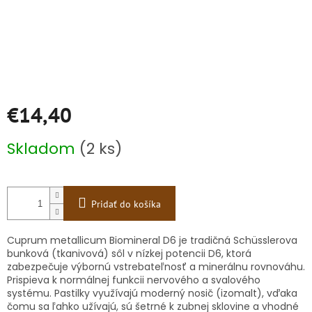
€14,40
Jednotková
Skladom
(2 ks)
cena:
Pridať do košíka
Cuprum metallicum Biomineral D6 je tradičná Schüsslerova
bunková (tkanivová) sôl v nízkej potencii D6, ktorá
zabezpečuje výbornú vstrebateľnosť a minerálnu rovnováhu.
Prispieva k normálnej funkcii nervového a svalového
systému. Pastilky využívajú moderný nosič (izomalt), vďaka
čomu sa ľahko užívajú, sú šetrné k zubnej sklovine a vhodné