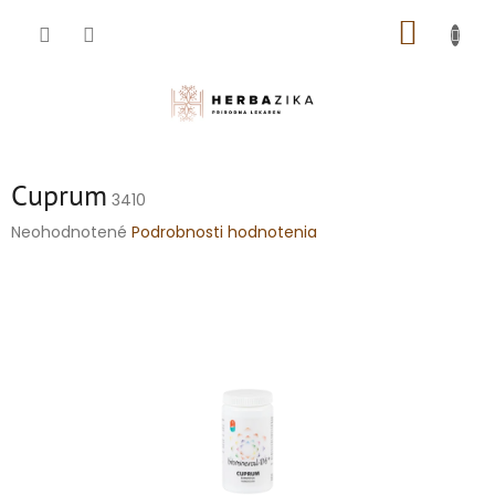
Prejsť
NÁKUP
na
obsah
KOŠÍK
Cuprum
3410
Priemerné
Neohodnotené
Podrobnosti hodnotenia
hodnotenie
produktu
je
0,0
z
5
hviezdičiek.