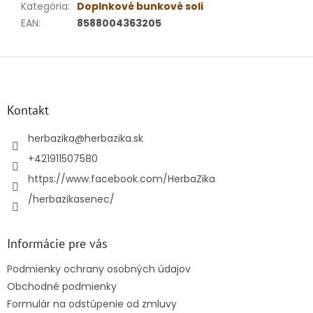
Kategória
:
Doplnkové bunkové soli
EAN
:
8588004363205
Z
á
p
ä
Kontakt
t
i
herbazika
@
herbazika.sk
e
+421911507580
https://www.facebook.com/HerbaZika
/herbazikasenec/
Informácie pre vás
Podmienky ochrany osobných údajov
Obchodné podmienky
Formulár na odstúpenie od zmluvy