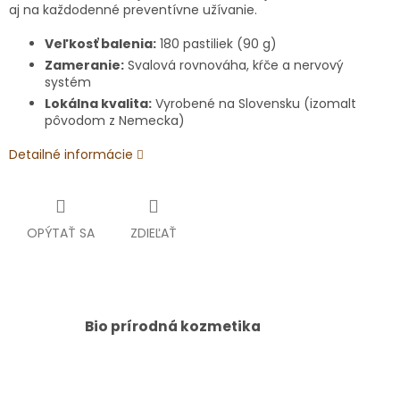
aj na každodenné preventívne užívanie.
Veľkosť balenia:
180 pastiliek (90 g)
Zameranie:
Svalová rovnováha, kŕče a nervový
systém
Lokálna kvalita:
Vyrobené na Slovensku (izomalt
pôvodom z Nemecka)
Detailné informácie
OPÝTAŤ SA
ZDIEĽAŤ
Bio prírodná kozmetika