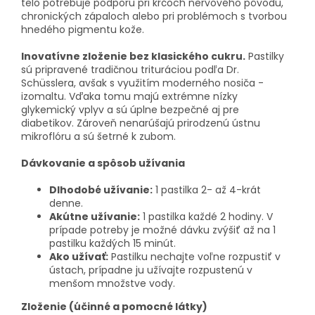
telo potrebuje podporu pri kŕčoch nervového pôvodu,
chronických zápaloch alebo pri problémoch s tvorbou
hnedého pigmentu kože.
Inovatívne zloženie bez klasického cukru.
Pastilky
sú pripravené tradičnou trituráciou podľa Dr.
Schüsslera, avšak s využitím moderného nosiča -
izomaltu. Vďaka tomu majú extrémne nízky
glykemický vplyv a sú úplne bezpečné aj pre
diabetikov. Zároveň nenarúšajú prirodzenú ústnu
mikroflóru a sú šetrné k zubom.
Dávkovanie a spôsob užívania
Dlhodobé užívanie:
1 pastilka 2- až 4-krát
denne.
Akútne užívanie:
1 pastilka každé 2 hodiny. V
prípade potreby je možné dávku zvýšiť až na 1
pastilku každých 15 minút.
Ako užívať:
Pastilku nechajte voľne rozpustiť v
ústach, prípadne ju užívajte rozpustenú v
menšom množstve vody.
Zloženie (účinné a pomocné látky)