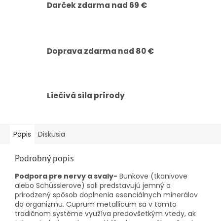
Darček zdarma nad 69 €
Doprava zdarma nad 80 €
Liečivá sila prírody
Popis
Diskusia
Podrobný popis
Podpora pre nervy a svaly-
Bunkove (tkanivove
alebo Schüsslerove) soli predstavujú jemný a
prirodzený spôsob doplnenia esenciálnych minerálov
do organizmu. Cuprum metallicum sa v tomto
tradičnom systéme využíva predovšetkým vtedy, ak