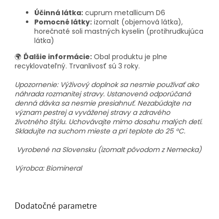
Účinná látka:
cuprum metallicum D6
Pomocné látky:
izomalt (objemová látka),
horečnaté soli mastných kyselin (protihrudkujúca
látka)
🌍
Ďalšie informácie:
Obal produktu je plne
recyklovateľný. Trvanlivosť sú 3 roky.
Upozornenie: Výživový doplnok sa nesmie používať ako
náhrada rozmanitej stravy. Ustanovená odporúčaná
denná dávka sa nesmie presiahnuť. Nezabúdajte na
význam pestrej a vyváženej stravy a zdravého
životného štýlu. Uchovávajte mimo dosahu malých detí.
Skladujte na suchom mieste a pri teplote do 25 °C.
Vyrobené na Slovensku (izomalt pôvodom z Nemecka)
Výrobca: Biomineral
Dodatočné parametre