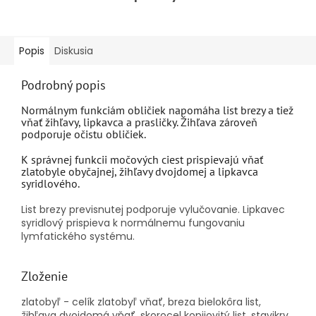
Popis
Diskusia
Podrobný popis
Normálnym funkciám obličiek napomáha list brezy a tiež
vňať žihľavy, lipkavca a prasličky. Žihľava zároveň
podporuje očistu obličiek.
K správnej funkcii močových ciest prispievajú vňať
zlatobyle obyčajnej, žihľavy dvojdomej a lipkavca
syridlového.
List brezy previsnutej podporuje vylučovanie. Lipkavec
syridlový prispieva k normálnemu fungovaniu
lymfatického systému.
Zloženie
zlatobyľ - celík zlatobyľ vňať, breza bielokôra list,
žihľava dvojdomá vňať, skorocel kopijovitý list, stavikrv