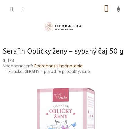
Prejsť
NÁKUP
na
obsah
KOŠÍK
Serafin Obličky ženy – sypaný čaj 50 g
S_173
Priemerné
Neohodnotené
Podrobnosti hodnotenia
hodnotenie
Značka:
SERAFIN - prírodné produkty, s.r.o.
produktu
je
0,0
z
5
hviezdičiek.