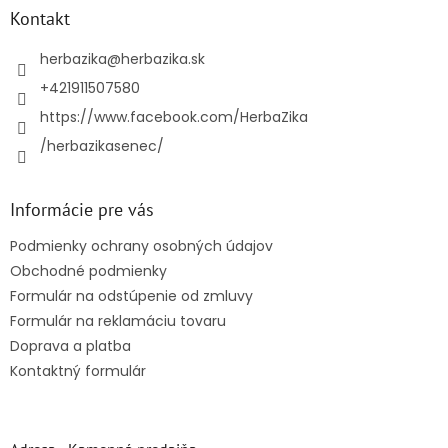
ä
Kontakt
t
i
herbazika
@
herbazika.sk
e
+421911507580
https://www.facebook.com/HerbaZika
/herbazikasenec/
Informácie pre vás
Podmienky ochrany osobných údajov
Obchodné podmienky
Formulár na odstúpenie od zmluvy
Formulár na reklamáciu tovaru
Doprava a platba
Kontaktný formulár