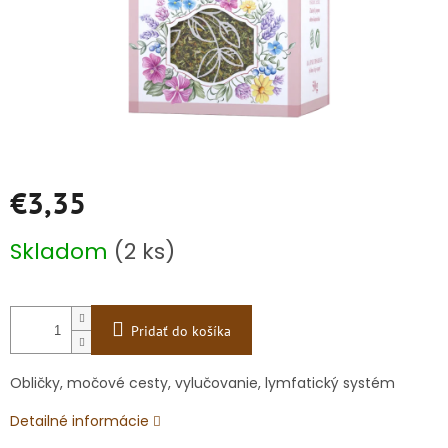
€3,35
Jednotková
Skladom
(2 ks)
cena:
Pridať do košíka
Obličky, močové cesty, vylučovanie, lymfatický systém
Detailné informácie