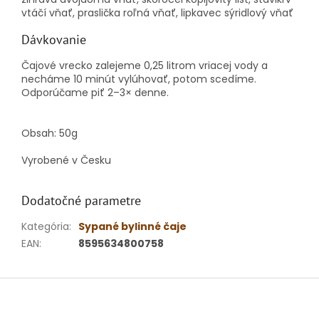
vtáčí vňať, praslička roľná vňať, lipkavec sýridlový vňať
Dávkovanie
Čajové vrecko zalejeme 0,25 litrom vriacej vody a
necháme 10 minút vylúhovať, potom scedíme.
Odporúčame piť 2–3× denne.
Obsah: 50g
Vyrobené v Česku
Dodatočné parametre
Kategória
:
Sypané bylinné čaje
EAN
:
8595634800758
Z
á
p