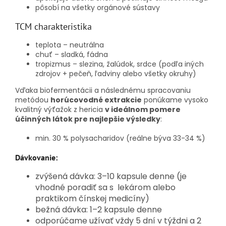
pôsobí na všetky orgánové sústavy
TCM charakteristika
teplota – neutrálna
chuť – sladká, fádna
tropizmus – slezina, žalúdok, srdce (podľa iných
zdrojov + pečeň, ľadviny alebo všetky okruhy)
Vďaka biofermentácii a následnému spracovaniu
metódou
horúcovodné
extrakcie
ponúkame vysoko
kvalitný výťažok z hericia
v ideálnom pomere
účinných látok pre najlepšie výsledky
:
min. 30 % polysacharidov
(reálne býva 33-34 %)
Dávkovanie:
zvýšená dávka: 3–10 kapsule denne (je
vhodné poradiť sa s lekárom alebo
praktikom čínskej medicíny)
bežná dávka: 1–2 kapsule denne
odporúčame užívať vždy 5 dní v týždni a 2