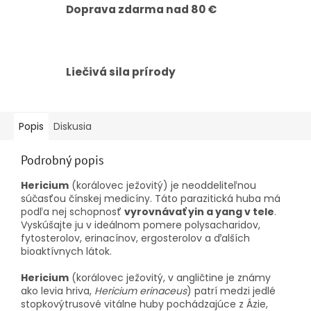
Doprava zdarma nad 80 €
Liečivá sila prírody
Popis
Diskusia
Podrobný popis
Hericium
(korálovec ježovitý) je neoddeliteľnou
súčasťou čínskej medicíny. Táto parazitická huba má
podľa nej schopnosť
vyrovnávať yin a yang v tele
.
Vyskúšajte ju v ideálnom pomere polysacharidov,
fytosterolov, erinacínov, ergosterolov a ďalších
bioaktívnych látok.
Hericium
(korálovec ježovitý, v angličtine je známy
ako levia hriva,
Hericium erinaceus
) patrí medzi jedlé
stopkovýtrusové vitálne huby pochádzajúce z Ázie,