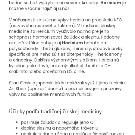
hodne sa tiež vyskytuje na severe Ameriky.
Hericium
je
možné vzácne nájsť aj u nás.
V súčasnosti sa skúma vplyv Hericia na produkciu NFG
(nervového rastového faktoru).
V tradičnej čínskej
medicíne sa Hericium využívalo najma pre jeho
schopnosť harmonizovať žalúdok a slezinu.
Podobne
ako iné vitálne huby je aj
Hericium
bohaté na
polysacharidy ‒ beta glukány, minerály, stopové prvky,
špecifické pre neho sú tiež diterpenoidy – hericenony
a erinaciny. Ďalšími významnými zložkami Hericia sú
kyselina palmitová, cukorný alkohol threitol a D-
arabinitol alebo provitamín D2 a iné.
Starí čínski a japonskí lekári dokázali využiť jeho funkciu
An Shen (upokojiť ducha) a poznali tiež jeho priaznivý
vplyv na posilnenie mentálnych funkcií.
Účinky podľa tradičnej čínskej medicíny
posilňuje žalúdok a reguluje jeho Qi
doplňa slezinu a napomáha tráveniu
upokojuje ducha Shen a posilňuje činnosť mozgu