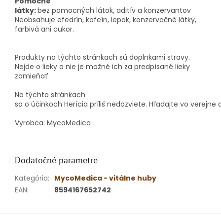
Pomocné
látky:
bez pomocných látok, aditív a konzervantov
Neobsahuje efedrín, kofeín, lepok, konzervačné látky,
farbivá ani cukor.
Produkty na týchto stránkach sú doplnkami stravy.
Nejde o lieky a nie je možné ich za predpísané lieky
zamieňať.
Na týchto
stránkach
sa
o
účinkoch
Herícia
príliš
nedozviete
.
Hľadajte
vo
verejne
Vyrobca: MycoMedica
Dodatočné parametre
Kategória
:
MycoMedica - vitálne huby
EAN
:
8594167652742
Z