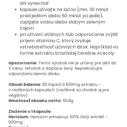
dni vynechať
kapsule užívajte na lačno (min. 30 minút
pred jedlom alebo 60 minút po jedle),
zapíjajte vodou alebo slabým zeleným
čajom
pri užívaní vitálnych húb odporúčame zvýšiť
príjem vitamínu C, ktorý zvyšuje
vstrebateľnosť účinných látok. Napríklad vo
forme extraktu brazílskej čerešne Aceroly.
Upozornenie
: Tento výrobok nie je určený pre deti do
3 rokov, tehotné a dojčiace ženy. Neprekračujte
odporúčanú dennú dávku.
Obsah balenia:
90 kapsúl á 500mg extraktu -
v rastlinných kapsulách (rastlinné sú vhodné aj pre
vegánov)
Hmotnosť obsahu netto:
55,8g
Zloženie v 1 kapsule:
Hericium
,
Hericium erinaecus,
100% čistý extrakt -
500mg