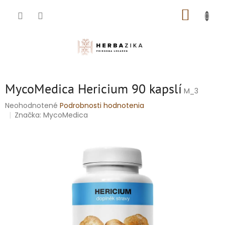
Prejsť
NÁKUP
na
obsah
KOŠÍK
MycoMedica Hericium 90 kapslí
M_3
Priemerné
Neohodnotené
Podrobnosti hodnotenia
hodnotenie
Značka:
MycoMedica
produktu
je
0,0
z
5
hviezdičiek.