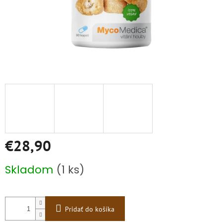
€28,90
Jednotková
Skladom
(1 ks)
cena:
Pridať do košíka