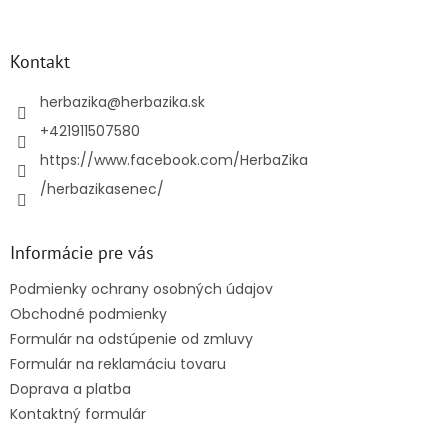
á
p
ä
Kontakt
t
i
herbazika
@
herbazika.sk
e
+421911507580
https://www.facebook.com/HerbaZika
/herbazikasenec/
Informácie pre vás
Podmienky ochrany osobných údajov
Obchodné podmienky
Formulár na odstúpenie od zmluvy
Formulár na reklamáciu tovaru
Doprava a platba
Kontaktný formulár