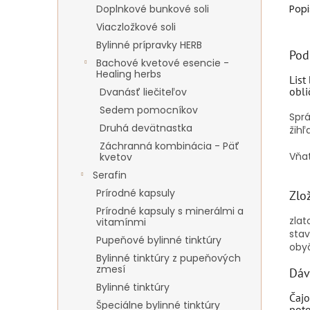
Doplnkové bunkové soli
Popi
Viaczložkové soli
Bylinné prípravky HERB
Pod
Bachové kvetové esencie -
Healing herbs
List
obli
Dvanásť liečiteľov
Sedem pomocníkov
Spr
Druhá devätnastka
žih
Záchranná kombinácia - Päť
Vňať
kvetov
Serafin
Prírodné kapsuly
Zlo
Prírodné kapsuly s minerálmi a
zlat
vitamínmi
stav
Pupeňové bylinné tinktúry
oby
Bylinné tinktúry z pupeňových
zmesí
Dáv
Bylinné tinktúry
Čajo
Špeciálne bylinné tinktúry
pot