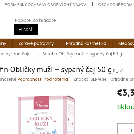
PODMIENKY OCHRANY OSOBNÝCH ÚDAJOV
OBCHODNÉ PODMI
HĽADAŤ
liny
Zdravé potraviny
Prírodná kozmetika
Medosv
é bylinné čaje
Serafin Obličky muži – sypaný čaj 50 g
fin Obličky muži – sypaný čaj 50 g
S_171
rné
dnotené
Podrobnosti hodnotenia
Značka:
SERAFIN - prírodné pro
enie
€3,
tu
Jednotko
Skl
cena:
čiek.