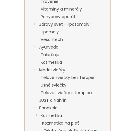
Trávenie
Vitamíny a minerály
Pohybový aparát
Zdravy svet - lipozomaly
Lipomaly
Vesantech
Ayurvéda
Tulsi čaje
Kozmetika
Medosviečky
Telové sviečky bez terapie
Ušné sviečky
Telové sviečky s terapiou
JUST a Nahrin
Panakeia
Kozmetika
Kozmetika na pleť
Ošetrujúce pleťové krémy