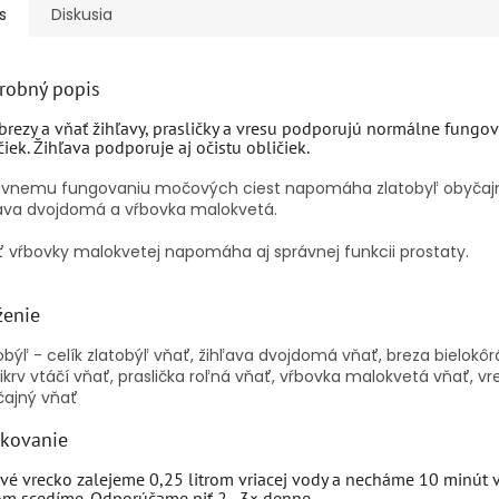
s
Diskusia
robný popis
 brezy a vňať žihľavy, prasličky a vresu podporujú normálne fungo
čiek. Žihľava podporuje aj očistu obličiek.
ávnemu fungovaniu močových ciest napomáha zlatobyľ obyčaj
ľava dvojdomá a vŕbovka malokvetá.
 vŕbovky malokvetej napomáha aj správnej funkcii prostaty.
ženie
obýľ - celík zlatobýľ vňať, žihľava dvojdomá vňať, breza bielokôrá 
ikrv vtáčí vňať, praslička roľná vňať, vŕbovka malokvetá vňať, vr
čajný vňať
kovanie
vé vrecko zalejeme 0,25 litrom vriacej vody a necháme 10 minút 
om scedíme. Odporúčame piť 2–3× denne.