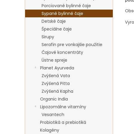
Porciované bylinné čaje
Obs
Sypané bylinné čaje
Detské čaje
Vyr
Špeciálne čaje
Sirupy
Serafin pre vonkajšie použitie
Čajové koncentráty
Ústne spreje
Planet Ayurveda
Zvýšená Vata
Zvýšená Pitta
Zvýšená Kapha
Organic India
Lipozomálne vitamíny
Vesantech
Probiotiká a prebiotiká
Kolagény