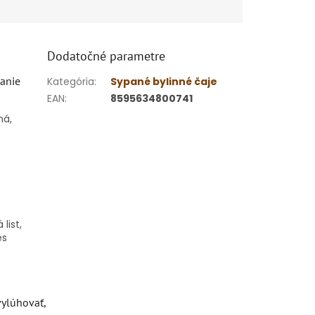
Dodatočné parametre
vanie
Kategória
:
Sypané bylinné čaje
EAN
:
8595634800741
ná,
list,
es
vylúhovať,