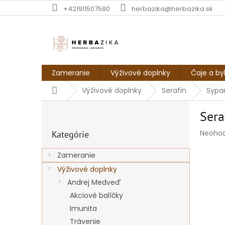
Prejsť
+421911507580
herbazika@herbazika.sk
na
obsah
Zameranie
Výživové doplnky
Čaje a by
Domov
Výživové doplnky
Serafin
Sypan
B
Sera
o
Preskočiť
č
Prieme
Neoho
Kategórie
kategórie
n
hodnot
ý
produk
Zameranie
p
je
Výživové doplnky
a
0,0
z
n
Andrej Medveď
5
e
Akciové balíčky
hviezdi
l
Imunita
Trávenie