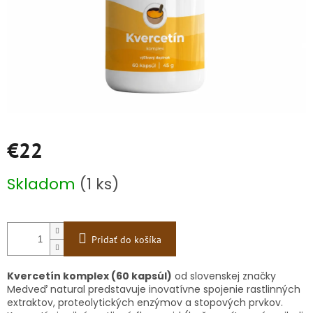
€22
Jednotková
Skladom
(1 ks)
cena:
Pridať do košíka
Kvercetín komplex (60 kapsúl)
od slovenskej značky
Medveď natural predstavuje inovatívne spojenie rastlinných
extraktov, proteolytických enzýmov a stopových prvkov.