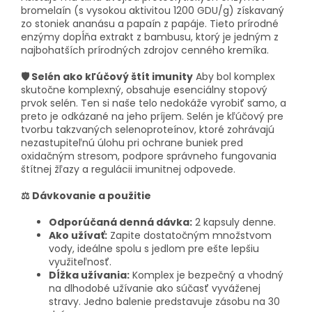
bromelaín (s vysokou aktivitou 1200 GDU/g) získavaný
zo stoniek ananásu a papaín z papáje. Tieto prírodné
enzýmy dopĺňa extrakt z bambusu, ktorý je jedným z
najbohatších prírodných zdrojov cenného kremíka.
🛡️ Selén ako kľúčový štít imunity
Aby bol komplex
skutočne komplexný, obsahuje esenciálny stopový
prvok selén. Ten si naše telo nedokáže vyrobiť samo, a
preto je odkázané na jeho príjem. Selén je kľúčový pre
tvorbu takzvaných selenoproteínov, ktoré zohrávajú
nezastupiteľnú úlohu pri ochrane buniek pred
oxidačným stresom, podpore správneho fungovania
štítnej žľazy a regulácii imunitnej odpovede.
⚖️ Dávkovanie a použitie
Odporúčaná denná dávka:
2 kapsuly denne.
Ako užívať:
Zapite dostatočným množstvom
vody, ideálne spolu s jedlom pre ešte lepšiu
využiteľnosť.
Dĺžka užívania:
Komplex je bezpečný a vhodný
na dlhodobé užívanie ako súčasť vyváženej
stravy. Jedno balenie predstavuje zásobu na 30