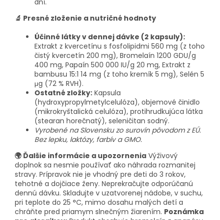
dní.
🔬 Presné zloženie a nutričné hodnoty
Účinné látky v dennej dávke (2 kapsuly):
Extrakt z kvercetínu s fosfolipidmi 560 mg (z toho
čistý kvercetín 200 mg), Bromelaín 1200 GDU/g
400 mg, Papaín 500 000 IU/g 20 mg, Extrakt z
bambusu 15:1 14 mg (z toho kremík 5 mg), Selén 5
μg (72 % RVH).
Ostatné zložky:
Kapsula
(hydroxypropylmetylcelulóza), objemové činidlo
(mikrokryštalická celulóza), protihrudkujúca látka
(stearan horečnatý), seleničitan sodný.
Vyrobené na Slovensku zo surovín pôvodom z EÚ.
Bez lepku, laktózy, farbív a GMO.
🌍 Ďalšie informácie a upozornenia
Výživový
doplnok sa nesmie používať ako náhrada rozmanitej
stravy. Prípravok nie je vhodný pre deti do 3 rokov,
tehotné a dojčiace ženy. Neprekračujte odporúčanú
dennú dávku. Skladujte v uzatvorenej nádobe, v suchu,
pri teplote do 25 °C, mimo dosahu malých detí a
chráňte pred priamym slnečným žiarením.
Poznámka