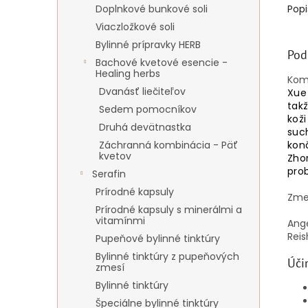
Doplnkové bunkové soli
Popi
Viaczložkové soli
Bylinné prípravky HERB
Pod
Bachové kvetové esencie -
Healing herbs
Komb
Dvanásť liečiteľov
Xue
takž
Sedem pomocníkov
kož
Druhá devätnastka
such
Záchranná kombinácia - Päť
konč
kvetov
Zhor
pro
Serafin
Prírodné kapsuly
Zmes
Prírodné kapsuly s minerálmi a
vitamínmi
Ange
Rei
Pupeňové bylinné tinktúry
Bylinné tinktúry z pupeňových
Úči
zmesí
Bylinné tinktúry
Špeciálne bylinné tinktúry