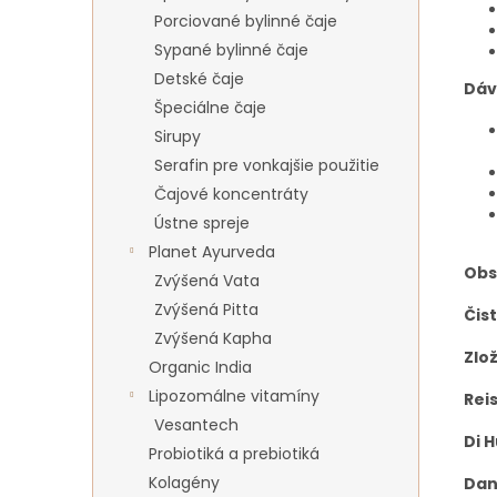
Porciované bylinné čaje
Sypané bylinné čaje
Detské čaje
Dáv
Špeciálne čaje
Sirupy
Serafin pre vonkajšie použitie
Čajové koncentráty
Ústne spreje
Planet Ayurveda
Obs
Zvýšená Vata
Zvýšená Pitta
Čis
Zvýšená Kapha
Zlož
Organic India
Lipozomálne vitamíny
Reis
Vesantech
Di 
Probiotiká a prebiotiká
Kolagény
Dan