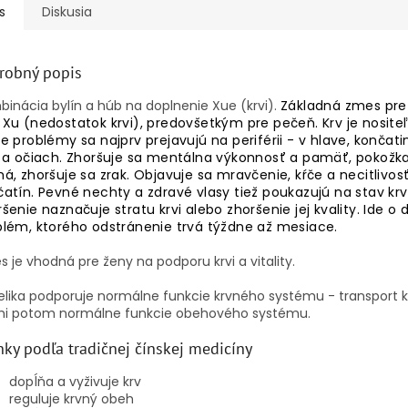
s
Diskusia
robný popis
inácia bylín a húb na doplnenie Xue (krvi).
Základná zmes pre
 Xu (nedostatok krvi), predovšetkým pre pečeň. Krv je nosite
e problémy sa najprv prejavujú na periférii - v hlave, končati
i a očiach. Zhoršuje sa mentálna výkonnosť a pamäť, pokožka
á, zhoršuje sa zrak. Objavuje sa mravčenie, kŕče a necitlivos
atín. Pevné nechty a zdravé vlasy tiež poukazujú na stav krvi
šenie naznačuje stratu krvi alebo zhoršenie jej kvality. Ide o
blém, ktorého odstránenie trvá týždne až mesiace.
 je vhodná pre ženy na podporu krvi a vitality.
lika podporuje normálne funkcie krvného systému - transport ky
shi potom normálne funkcie obehového systému.
nky podľa tradičnej čínskej medicíny
dopĺňa a vyživuje krv
reguluje krvný obeh