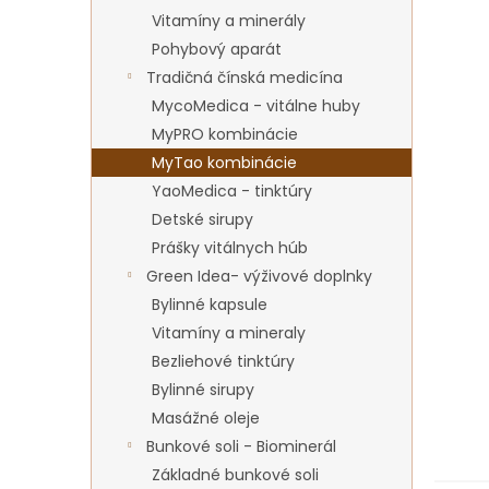
Vitamíny a minerály
Pohybový aparát
Tradičná čínská medicína
MycoMedica - vitálne huby
MyPRO kombinácie
MyTao kombinácie
YaoMedica - tinktúry
Detské sirupy
Prášky vitálnych húb
Green Idea- výživové doplnky
Bylinné kapsule
Vitamíny a mineraly
Bezliehové tinktúry
Bylinné sirupy
Masážné oleje
Bunkové soli - Biominerál
Základné bunkové soli