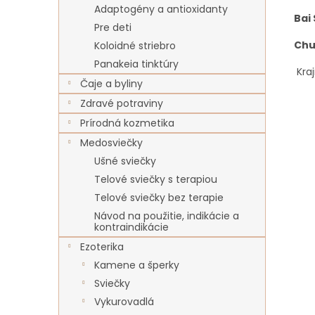
Adaptogény a antioxidanty
Bai
Pre deti
Chu
Koloidné striebro
Panakeia tinktúry
Kraj
Čaje a byliny
Zdravé potraviny
Prírodná kozmetika
Medosviečky
Ušné sviečky
Telové sviečky s terapiou
Telové sviečky bez terapie
Návod na použitie, indikácie a
kontraindikácie
Ezoterika
Kamene a šperky
Sviečky
Vykurovadlá