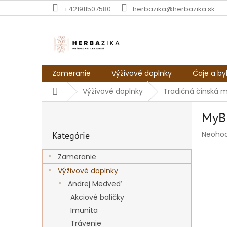
Prejsť
+421911507580
herbazika@herbazika.sk
na
obsah
Zameranie
Výživové doplnky
Čaje a by
Domov
Výživové doplnky
Tradičná čínská 
B
MyB
o
Preskočiť
č
Prieme
Neoho
Kategórie
kategórie
n
hodnot
ý
produk
Zameranie
p
je
Výživové doplnky
a
0,0
z
n
Andrej Medveď
5
e
Akciové balíčky
hviezdi
l
Imunita
Trávenie