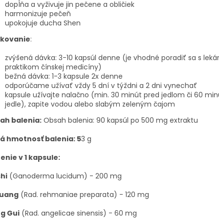
dopĺňa a vyživuje jin pečene a obličiek
harmonizuje pečeň
upokojuje ducha Shen
kovanie
:
zvýšená dávka:
3-10 kapsúl denne (je vhodné poradiť sa s leká
praktikom čínskej medicíny)
bežná dávka:
1-3 kapsule 2x denne
odporúčame užívať vždy 5 dní v týždni a 2 dni vynechať
kapsule užívajte nalačno (min. 30 minút pred jedlom či 60 min
jedle), zapite vodou alebo slabým zeleným čajom
ah balenia:
Obsah balenia: 90 kapsúl po 500 mg extraktu
tá hmotnosť balenia: 5
3 g
enie v 1 kapsule:
hi
(Ganoderma lucidum) - 200 mg
Huang
(Rad. rehmaniae preparata) - 120 mg
g Gui
(Rad. angelicae sinensis) - 60 mg