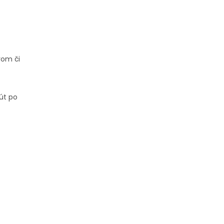
rom či
út po