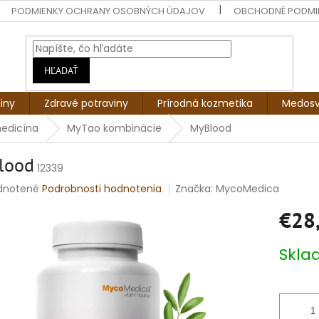
PODMIENKY OCHRANY OSOBNÝCH ÚDAJOV
OBCHODNÉ PODMI
HĽADAŤ
liny
Zdravé potraviny
Prírodná kozmetika
Medosv
medicína
MyTao kombinácie
MyBlood
lood
12339
rné
dnotené
Podrobnosti hodnotenia
Značka:
MycoMedica
enie
€28
tu
Jednotko
Skl
cena:
čiek.