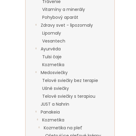
Trávenie
Vitamíny a minerály
Pohybový aparát
Zdravy svet - lipozomaly
Lipomaly
Vesantech
Ayurvéda
Tulsi čaje
Kozmetika
Medosviečky
Telové sviečky bez terapie
Ušné sviečky
Telové sviečky s terapiou
JUST a Nahrin
Panakeia
Kozmetika
Kozmetika na pleť
Ošetrujúce pleťové krémy