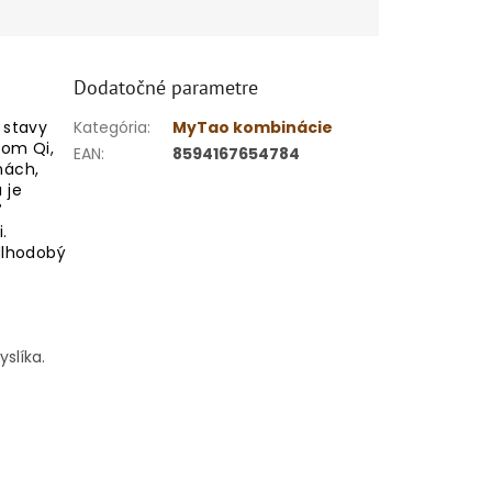
Dodatočné parametre
 stavy
Kategória
:
MyTao kombinácie
ľom Qi,
EAN
:
8594167654784
nách,
 je
ť
.
 dlhodobý
slíka.