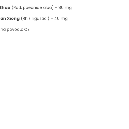
 Shao
(Rad. paeoniae alba) - 80 mg
an Xiong
(Rhiz. ligustici) - 40 mg
ina pôvodu: CZ