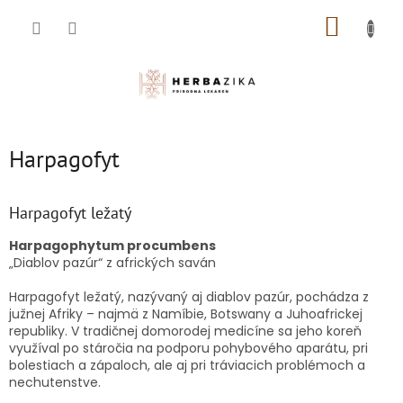
Prejsť
NÁKUP
na
obsah
KOŠÍK
Harpagofyt
Harpagofyt ležatý
Harpagophytum procumbens
„Diablov pazúr“ z afrických saván
Harpagofyt ležatý, nazývaný aj diablov pazúr, pochádza z
južnej Afriky – najmä z Namíbie, Botswany a Juhoafrickej
republiky. V tradičnej domorodej medicíne sa jeho koreň
využíval po stáročia na podporu pohybového aparátu, pri
bolestiach a zápaloch, ale aj pri tráviacich problémoch a
nechutenstve.