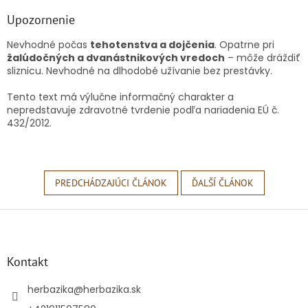
Upozornenie
Nevhodné počas
tehotenstva a dojčenia
. Opatrne pri
žalúdočných a dvanástnikových vredoch
– môže dráždiť
sliznicu. Nevhodné na dlhodobé užívanie bez prestávky.
Tento text má výlučne informačný charakter a
nepredstavuje zdravotné tvrdenie podľa nariadenia EÚ č.
432/2012.
PREDCHÁDZAJÚCI ČLÁNOK
ĎALŠÍ ČLÁNOK
Z
á
p
ä
Kontakt
t
i
herbazika
@
herbazika.sk
e