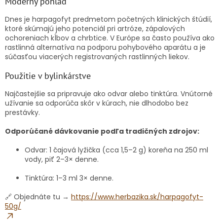
Moderný pohľad
Dnes je harpagofyt predmetom početných klinických štúdií,
ktoré skúmajú jeho potenciál pri artróze, zápalových
ochoreniach kĺbov a chrbtice. V Európe sa často používa ako
rastlinná alternatíva na podporu pohybového aparátu a je
súčasťou viacerých registrovaných rastlinných liekov.
Použitie v bylinkárstve
Najčastejšie sa pripravuje ako odvar alebo tinktúra. Vnútorné
užívanie sa odporúča skôr v kúrach, nie dlhodobo bez
prestávky.
Odporúčané dávkovanie podľa tradičných zdrojov:
Odvar: 1 čajová lyžička (cca 1,5–2 g) koreňa na 250 ml
vody, piť 2–3× denne.
Tinktúra: 1–3 ml 3× denne.
🔗 Objednáte tu →
https://www.herbazika.sk/harpagofyt-
50g/