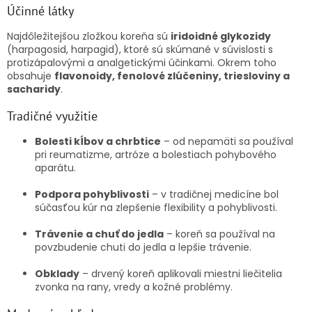
Účinné látky
Najdôležitejšou zložkou koreňa sú
iridoidné glykozidy
(harpagosid, harpagid), ktoré sú skúmané v súvislosti s
protizápalovými a analgetickými účinkami. Okrem toho
obsahuje
flavonoidy, fenolové zlúčeniny, triesloviny a
sacharidy
.
Tradičné využitie
Bolesti kĺbov a chrbtice
– od nepamäti sa používal
pri reumatizme, artróze a bolestiach pohybového
aparátu.
Podpora pohyblivosti
– v tradičnej medicíne bol
súčasťou kúr na zlepšenie flexibility a pohyblivosti.
Trávenie a chuť do jedla
– koreň sa používal na
povzbudenie chuti do jedla a lepšie trávenie.
Obklady
– drvený koreň aplikovali miestni liečitelia
zvonka na rany, vredy a kožné problémy.