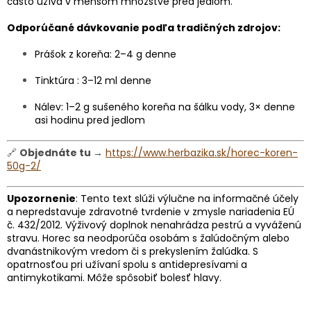
často užíva v menšom množstve pred jedlom.
Odporúčané dávkovanie podľa tradičných zdrojov:
Prášok z koreňa: 2–4 g denne
Tinktúra : 3–12 ml denne
Nálev: 1–2 g sušeného koreňa na šálku vody, 3× denne
asi hodinu pred jedlom
🔗
Objednáte tu →
https://www.herbazika.sk/horec-koren-
50g-2/
Upozornenie
: Tento text slúži výlučne na informačné účely
a nepredstavuje zdravotné tvrdenie v zmysle nariadenia EÚ
č. 432/2012. Výživový doplnok nenahrádza pestrú a vyváženú
stravu. Horec sa neodporúča osobám s žalúdočným alebo
dvanástnikovým vredom či s prekyslením žalúdka. S
opatrnosťou pri užívaní spolu s antidepresívami a
antimykotikami. Môže spôsobiť bolesť hlavy.