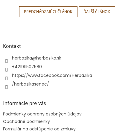
PREDCHÁDZAJÚCI ČLÁNOK
ĎALŠÍ ČLÁNOK
Z
á
p
ä
Kontakt
t
i
herbazika
@
herbazika.sk
e
+421911507580
https://www.facebook.com/HerbaZika
/herbazikasenec/
Informácie pre vás
Podmienky ochrany osobných údajov
Obchodné podmienky
Formulár na odstúpenie od zmluvy