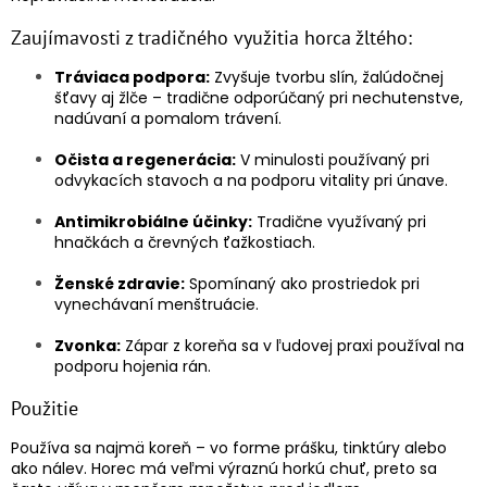
Zaujímavosti z tradičného využitia horca žltého:
Tráviaca podpora:
Zvyšuje tvorbu slín, žalúdočnej
šťavy aj žlče – tradične odporúčaný pri nechutenstve,
nadúvaní a pomalom trávení.
Očista a regenerácia:
V minulosti používaný pri
odvykacích stavoch a na podporu vitality pri únave.
Antimikrobiálne účinky:
Tradične využívaný pri
hnačkách a črevných ťažkostiach.
Ženské zdravie:
Spomínaný ako prostriedok pri
vynechávaní menštruácie.
Zvonka:
Zápar z koreňa sa v ľudovej praxi používal na
podporu hojenia rán.
Použitie
Používa sa najmä koreň – vo forme prášku, tinktúry alebo
ako nálev. Horec má veľmi výraznú horkú chuť, preto sa