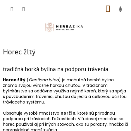
Prejsť
NÁKUP
na
obsah
KOŠÍK
Horec žltý
tradičná horká bylina na podporu trávenia
Horec žltý
(
Gentiana lutea
) je mohutná horská bylina
známa svojou výrazne horkou chuťou. V tradičnom
bylinkárstve sa oddávna využíva najmä koreň, ktorý sa spája
s povzbudením trávenia, chuťou do jedla a celkovou očistou
tráviaceho systému.
Obsahuje vysoké množstvo
horčín
, ktoré sú prírodnou
podporou pri tráviacich ťažkostiach. V ľudovej medicíne sa
horec používal aj pri iných stavoch, ako sú parazity, hnačka či
nepravidelná menštruácia.