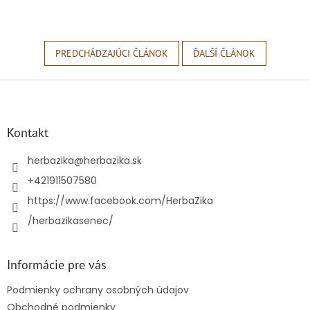
PREDCHÁDZAJÚCI ČLÁNOK
ĎALŠÍ ČLÁNOK
Z
á
p
ä
Kontakt
t
i
herbazika
@
herbazika.sk
e
+421911507580
https://www.facebook.com/HerbaZika
/herbazikasenec/
Informácie pre vás
Podmienky ochrany osobných údajov
Obchodné podmienky