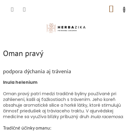
Prejsť
NÁKUP
na
obsah
KOŠÍK
Oman pravý
podpora dýchania aj trávenia
Inula helenium
Oman pravý patrí medzi tradičné byliny používané pri
zahlienení, kašli aj ťažkostiach s trávením. Jeho koreň
obsahuje aromatické silice a horké látky, ktoré stimulujú
činnosť priedušiek aj tráviaceho traktu. V ajurvédskej
medicíne sa využíva blízky príbuzný druh
Inula racemosa
.
Tradičné účinky omanu: