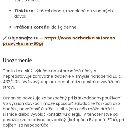
Tinktúra
: 2–6 ml denne, rozdelené do viacerých
dávok
Prášok z koreňa
: do 1 g denne
🔗
Objednajte tu →
https://www.herbazika.sk/oman-
pravy-koren-50g/
Upozornenie
Tento text slúži výlučne na informačné účely a
nepredstavuje zdravotné tvrdenie v zmysle nariadenia EÚ č.
432/2012. Výživový doplnok nenahrádza pestrú a vyváženú
stravu.
Oman sa považuje za bezpečný pri krátkodobom používaní.
Vo vyšších dávkach môže spôsobiť žalúdočné ťažkosti ako
hnačku, nevoľnosť či kŕče. U citlivých osôb môže dráždiť
sliznice alebo vyvolať kontaktnú alergiu. V tehotenstve sa
považuje za relatívne bezpečný (kategória B2 podľa FDA), pri
dojčení sa neodporúča.