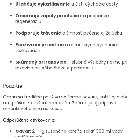
Uľahčuje vykašliavanie
a čistí dýchacie cesty
Zmierňuje zápaly priedušiek
a podporuje
regeneráciu
Podporuje trávenie
a činnosť pečene aj žalúdka
Používa sa pri astme
a chronických dýchacích
ťažkostiach
Skúmaný pri rakovine
– sľubné výsledky najmä pri
rakovine hrubého čreva a pankreasu
Použitie
Oman sa tradične používa vo forme odvaru, tinktúry alebo
ako prášok zo sušeného koreňa. Známa je aj príprava
ománkového vína na kašeľ.
Odporúčané dávkovanie:
Odvar
: 2–4 g sušeného koreňa zaliať 500 ml vody,
variť 5 minút