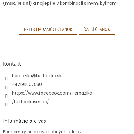
(max. 14 dní)
a najlepšie v kombinácii s inými bylinami.
PREDCHÁDZAJÚCI ČLÁNOK
ĎALŠÍ ČLÁNOK
Z
á
p
ä
Kontakt
t
i
herbazika
@
herbazika.sk
e
+421911507580
https://www.facebook.com/HerbaZika
/herbazikasenec/
Informácie pre vás
Podmienky ochrany osobných údajov