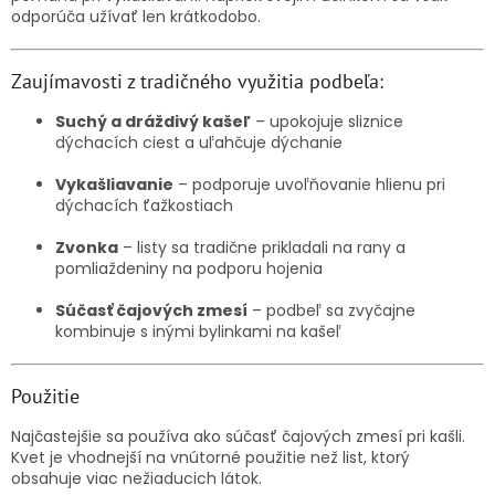
odporúča užívať len krátkodobo.
Zaujímavosti z tradičného využitia podbeľa:
Suchý a dráždivý kašeľ
– upokojuje sliznice
dýchacích ciest a uľahčuje dýchanie
Vykašliavanie
– podporuje uvoľňovanie hlienu pri
dýchacích ťažkostiach
Zvonka
– listy sa tradične prikladali na rany a
pomliaždeniny na podporu hojenia
Súčasť čajových zmesí
– podbeľ sa zvyčajne
kombinuje s inými bylinkami na kašeľ
Použitie
Najčastejšie sa používa ako súčasť čajových zmesí pri kašli.
Kvet je vhodnejší na vnútorné použitie než list, ktorý
obsahuje viac nežiaducich látok.