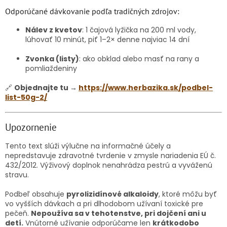
Odporúčané dávkovanie podľa tradičných zdrojov:
Nálev z kvetov
: 1 čajová lyžička na 200 ml vody,
lúhovať 10 minút, piť 1–2× denne najviac 14 dní
Zvonka (listy)
: ako obklad alebo masť na rany a
pomliaždeniny
🔗
Objednajte tu →
https://www.herbazika.sk/podbel-
list-50g-2/
Upozornenie
Tento text slúži výlučne na informačné účely a
nepredstavuje zdravotné tvrdenie v zmysle nariadenia EÚ č.
432/2012. Výživový doplnok nenahrádza pestrú a vyváženú
stravu.
Podbeľ obsahuje
pyrolizidínové alkaloidy
, ktoré môžu byť
vo vyšších dávkach a pri dlhodobom užívaní toxické pre
pečeň.
Nepoužíva sa v tehotenstve, pri dojčení ani u
detí.
Vnútorné užívanie odporúčame len
krátkodobo