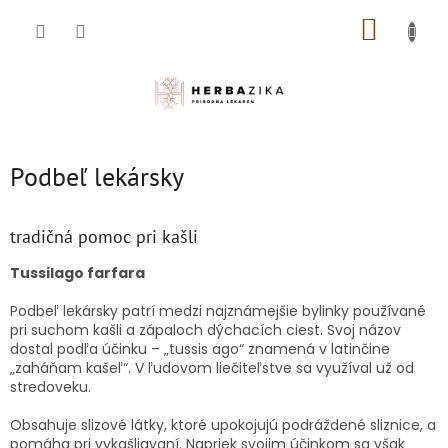
Prejsť
NÁKUP
na
obsah
KOŠÍK
Podbeľ lekársky
tradičná pomoc pri kašli
Tussilago farfara
Podbeľ lekársky patrí medzi najznámejšie bylinky používané
pri suchom kašli a zápaloch dýchacích ciest. Svoj názov
dostal podľa účinku – „tussis ago“ znamená v latinčine
„zaháňam kašeľ“. V ľudovom liečiteľstve sa využíval už od
stredoveku.
Obsahuje slizové látky, ktoré upokojujú podráždené sliznice, a
pomáha pri vykašliavaní. Napriek svojim účinkom sa však