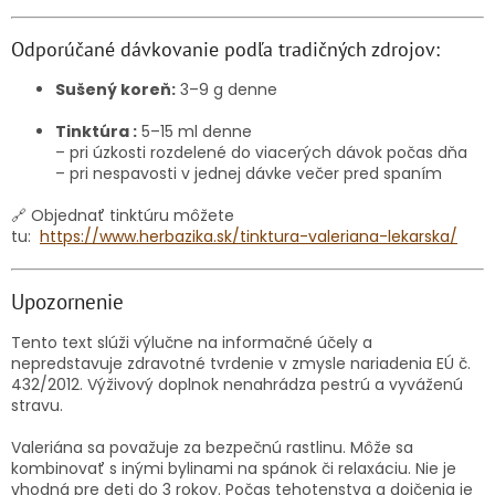
Odporúčané dávkovanie podľa tradičných zdrojov:
Sušený koreň:
3–9 g denne
Tinktúra :
5–15 ml denne
– pri úzkosti rozdelené do viacerých dávok počas dňa
– pri nespavosti v jednej dávke večer pred spaním
🔗 Objednať tinktúru môžete
tu:
https://www.herbazika.sk/tinktura-valeriana-lekarska/
Upozornenie
Tento text slúži výlučne na informačné účely a
nepredstavuje zdravotné tvrdenie v zmysle nariadenia EÚ č.
432/2012. Výživový doplnok nenahrádza pestrú a vyváženú
stravu.
Valeriána sa považuje za bezpečnú rastlinu. Môže sa
kombinovať s inými bylinami na spánok či relaxáciu. Nie je
vhodná pre deti do 3 rokov. Počas tehotenstva a dojčenia je