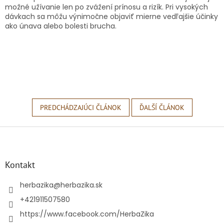
možné užívanie len po zvážení prínosu a rizík. Pri vysokých
dávkach sa môžu výnimočne objaviť mierne vedľajšie účinky
ako únava alebo bolesti brucha.
PREDCHÁDZAJÚCI ČLÁNOK
ĎALŠÍ ČLÁNOK
Z
á
p
ä
Kontakt
t
i
herbazika
@
herbazika.sk
e
+421911507580
https://www.facebook.com/HerbaZika