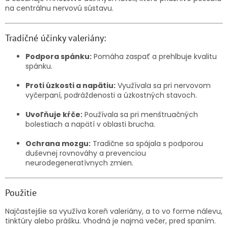
na centrálnu nervovú sústavu.
Tradičné účinky valeriány:
Podpora spánku:
Pomáha zaspať a prehlbuje kvalitu
spánku.
Proti úzkosti a napätiu:
Využívala sa pri nervovom
vyčerpaní, podráždenosti a úzkostných stavoch.
Uvoľňuje kŕče:
Používala sa pri menštruačných
bolestiach a napätí v oblasti brucha.
Ochrana mozgu:
Tradične sa spájala s podporou
duševnej rovnováhy a prevenciou
neurodegeneratívnych zmien.
Použitie
Najčastejšie sa využíva koreň valeriány, a to vo forme nálevu,
tinktúry alebo prášku. Vhodná je najmä večer, pred spaním.