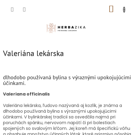
Prejsť
NÁKUP
na
obsah
KOŠÍK
Valeriána lekárska
dlhodobo používaná bylina s výraznými upokojujúcimi
účinkami.
Valeriana officinalis
Valeriána lekárska, ľudovo nazývaná aj kozlík, je známa a
dlhodobo používaná bylina s výraznými upokojujúcimi
účinkami. V bylinkárskej tradícii sa osvedčila najmä pri
poruchách spánku, nervovom napätí či pri bolestiach
spojených so svalovým kŕčom. Jej koreň má špecifickú vôňu
a obsahuje množstvo účinných látok, ktoré priaznivo pôsobia