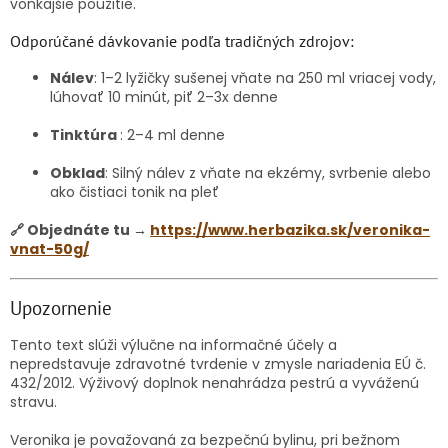
vonkajšie použitie.
Odporúčané dávkovanie podľa tradičných zdrojov:
Nálev
: 1–2 lyžičky sušenej vňate na 250 ml vriacej vody,
lúhovať 10 minút, piť 2–3x denne
Tinktúra
: 2–4 ml denne
Obklad
: Silný nálev z vňate na ekzémy, svrbenie alebo
ako čistiaci tonik na pleť
🔗 Objednáte tu →
https://www.herbazika.sk/veronika-
vnat-50g/
Upozornenie
Tento text slúži výlučne na informačné účely a
nepredstavuje zdravotné tvrdenie v zmysle nariadenia EÚ č.
432/2012. Výživový doplnok nenahrádza pestrú a vyváženú
stravu.
Veronika je považovaná za bezpečnú bylinu, pri bežnom