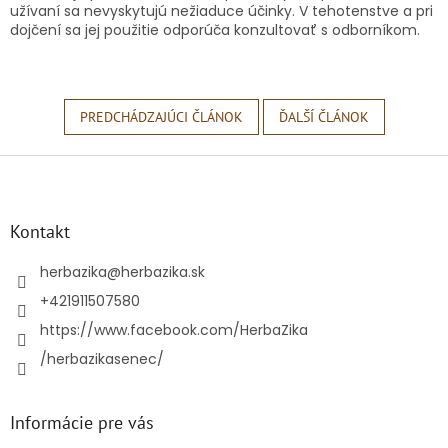
užívaní sa nevyskytujú nežiaduce účinky. V tehotenstve a pri
dojčení sa jej použitie odporúča konzultovať s odborníkom.
PREDCHÁDZAJÚCI ČLÁNOK
ĎALŠÍ ČLÁNOK
Z
á
p
ä
Kontakt
t
i
herbazika
@
herbazika.sk
e
+421911507580
https://www.facebook.com/HerbaZika
/herbazikasenec/
Informácie pre vás