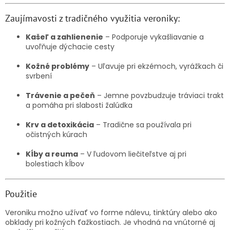
Zaujímavosti z tradičného využitia veroniky:
Kašeľ a zahlienenie
– Podporuje vykašliavanie a
uvoľňuje dýchacie cesty
Kožné problémy
– Uľavuje pri ekzémoch, vyrážkach či
svrbení
Trávenie a pečeň
– Jemne povzbudzuje tráviaci trakt
a pomáha pri slabosti žalúdka
Krv a detoxikácia
– Tradične sa používala pri
očistných kúrach
Kĺby a reuma
– V ľudovom liečiteľstve aj pri
bolestiach kĺbov
Použitie
Veroniku možno užívať vo forme nálevu, tinktúry alebo ako
obklady pri kožných ťažkostiach. Je vhodná na vnútorné aj