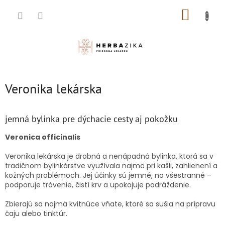
Prejsť
NÁKUP
na
obsah
KOŠÍK
Veronika lekárska
jemná bylinka pre dýchacie cesty aj pokožku
Veronica officinalis
Veronika lekárska je drobná a nenápadná bylinka, ktorá sa v
tradičnom bylinkárstve využívala najmä pri kašli, zahlienení a
kožných problémoch. Jej účinky sú jemné, no všestranné –
podporuje trávenie, čistí krv a upokojuje podráždenie.
Zbierajú sa najmä kvitnúce vňate, ktoré sa sušia na prípravu
čaju alebo tinktúr.