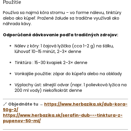
Použitie
Používa sa najmä kôra stromu – vo forme nálevu, tinktúry
alebo ako kúpeľ. Pražené žalude sa tradične využívali ako
náhrada kávy.
Odporúčané dávkovanie podľa tradičných zdrojov:
Nálev z kôry: 1 čajová lyžička (cca 1–2 g) na šálku,
lúhovať 10–15 minút, 2–3× denne
Tinktúra : 15–30 kvapiek 2–3× denne
Vonkajšie použitie: zápar do kúpeľa alebo na obklady
Výplachy úst: silnejší odvar (napr. 1 polievková lyžica na
200 ml vody) niekoľkokrát denne
🔗
Objednáte tu →
https://www.herbazika.sk/dub-kora-
50g-2/
https://www.herbazika.sk/serafin-dub---tinktura-z-
pupenov-50-ml/