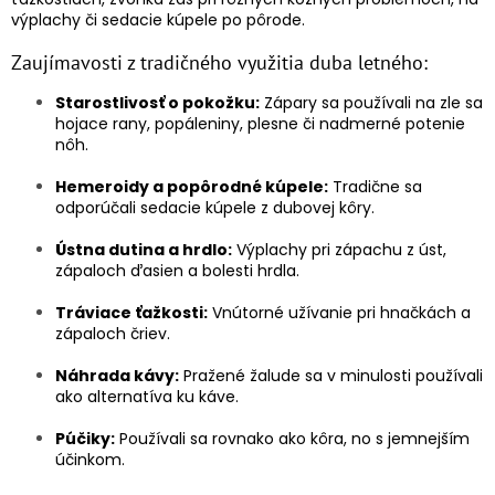
výplachy či sedacie kúpele po pôrode.
Zaujímavosti z tradičného využitia duba letného:
Starostlivosť o pokožku:
Zápary sa používali na zle sa
hojace rany, popáleniny, plesne či nadmerné potenie
nôh.
Hemeroidy a popôrodné kúpele:
Tradične sa
odporúčali sedacie kúpele z dubovej kôry.
Ústna dutina a hrdlo:
Výplachy pri zápachu z úst,
zápaloch ďasien a bolesti hrdla.
Tráviace ťažkosti:
Vnútorné užívanie pri hnačkách a
zápaloch čriev.
Náhrada kávy:
Pražené žalude sa v minulosti používali
ako alternatíva ku káve.
Púčiky:
Používali sa rovnako ako kôra, no s jemnejším
účinkom.