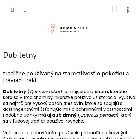
Prejsť
NÁKUP
na
obsah
KOŠÍK
Dub letný
tradične používaný na starostlivosť o pokožku a
tráviaci trakt
Dub letný
(
Quercus robur
) je majestátny strom, ktorého
kôra sa v tradičnom bylinkárstve používa už stáročia. Využíva
sa najmä pre vysoký obsah trieslovín, ktoré sa spájajú s
adstringentnými (sťahujúcimi) a ochrannými vlastnosťami.
Podobné účinky má aj
dub zimný
(
Quercus petraea
), ktorý
sa v ľudovej tradícii používal rovnako.
Vnútorne sa dubová kôra používala pri hnačke a črevných
ťažkostiach, zvonka zas pri rôznych kožných problémoch, na