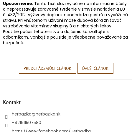
Upozornenie
: Tento text slúži výlučne na informačné účely
a nepredstavuje zdravotné tvrdenie v zmysle nariadenia EÚ
č. 432/2012. Výživový doplnok nenahrádza pestrú a vyváženú
stravu. Pri vnútornom užívaní môže dubová kôra znižovať
vstrebávanie vitamínov skupiny B a niektorých liekov.
Použitie počas tehotenstva a dojčenia konzultujte s
odborníkom. Vonkajšie použitie je všeobecne považované za
bezpečné.
PREDCHÁDZAJÚCI ČLÁNOK
ĎALŠÍ ČLÁNOK
Z
á
p
ä
Kontakt
t
i
herbazika
@
herbazika.sk
e
+421911507580
https://www.facebook.com/HerbaZika