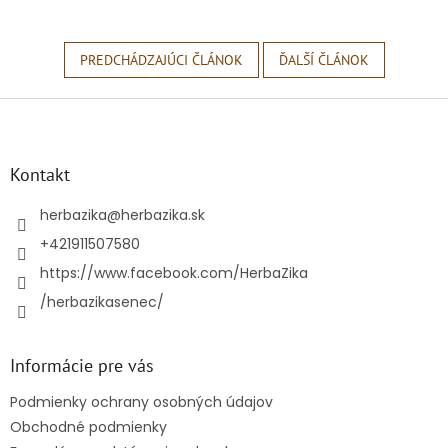
PREDCHÁDZAJÚCI ČLÁNOK
ĎALŠÍ ČLÁNOK
Z
á
p
ä
Kontakt
t
i
herbazika
@
herbazika.sk
e
+421911507580
https://www.facebook.com/HerbaZika
/herbazikasenec/
Informácie pre vás
Podmienky ochrany osobných údajov
Obchodné podmienky