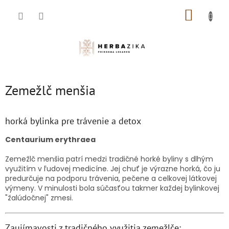
Prejsť
NÁKUP
na
obsah
KOŠÍK
Zemežlč menšia
horká bylinka pre trávenie a detox
Centaurium erythraea
Zemežlč menšia patrí medzi tradičné horké byliny s dlhým
využitím v ľudovej medicíne. Jej chuť je výrazne horká, čo ju
predurčuje na podporu trávenia, pečene a celkovej látkovej
výmeny. V minulosti bola súčasťou takmer každej bylinkovej
"žalúdočnej" zmesi.
Zaujímavosti z tradičného využitia zemežlče: