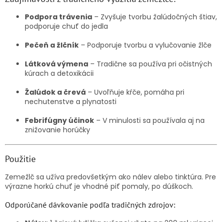
Podpora trávenia
– Zvyšuje tvorbu žalúdočných štiav,
podporuje chuť do jedla
Pečeň a žlčník
– Podporuje tvorbu a vylučovanie žlče
Látková výmena
– Tradične sa používa pri očistných
kúrach a detoxikácii
Žalúdok a črevá
– Uvoľňuje kŕče, pomáha pri
nechutenstve a plynatosti
Febrifúgny účinok
– V minulosti sa používala aj na
znižovanie horúčky
Použitie
Zemežlč sa užíva predovšetkým ako nálev alebo tinktúra. Pre
výrazne horkú chuť je vhodné piť pomaly, po dúškoch.
Odporúčané dávkovanie podľa tradičných zdrojov: