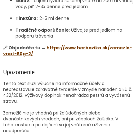
Nálev
: 1 čajová lyžička sušenej vňate na 200 ml vriacej
vody, piť 2–3x denne pred jedlom
Tinktúra
: 2–5 ml denne
Tradičné odporúčanie
: Užívajte pred jedlom na
podporu trávenia
🔗 Objednáte tu →
https://www.herbazika.sk/zemezlc-
vnat-50g-2/
Upozornenie
Tento text slúži výlučne na informačné účely a
nepredstavuje zdravotné tvrdenie v zmysle nariadenia EÚ č.
432/2012. Výživový doplnok nenahrádza pestrú a vyváženú
stravu.
Zemežlč nie je vhodná pri žalúdočných alebo
dvanástnikových vredoch, ani pri zápaloch žalúdka. V
tehotenstve a pri dojčení sa jej vnútorné užívanie
neodporúča.