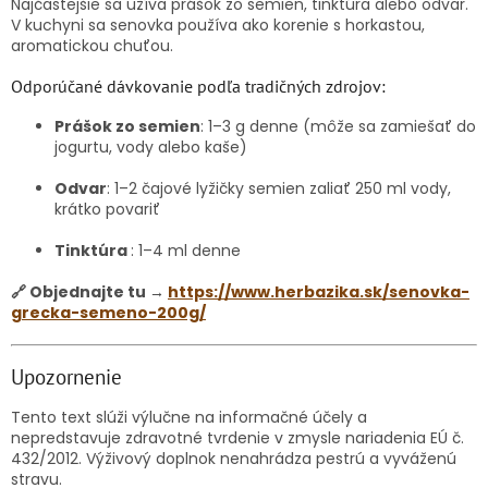
Najčastejšie sa užíva prášok zo semien, tinktúra alebo odvar.
V kuchyni sa senovka používa ako korenie s horkastou,
aromatickou chuťou.
Odporúčané dávkovanie podľa tradičných zdrojov:
Prášok zo semien
: 1–3 g denne (môže sa zamiešať do
jogurtu, vody alebo kaše)
Odvar
: 1–2 čajové lyžičky semien zaliať 250 ml vody,
krátko povariť
Tinktúra
: 1–4 ml denne
🔗 Objednajte tu →
https://www.herbazika.sk/senovka-
grecka-semeno-200g/
Upozornenie
Tento text slúži výlučne na informačné účely a
nepredstavuje zdravotné tvrdenie v zmysle nariadenia EÚ č.
432/2012. Výživový doplnok nenahrádza pestrú a vyváženú
stravu.