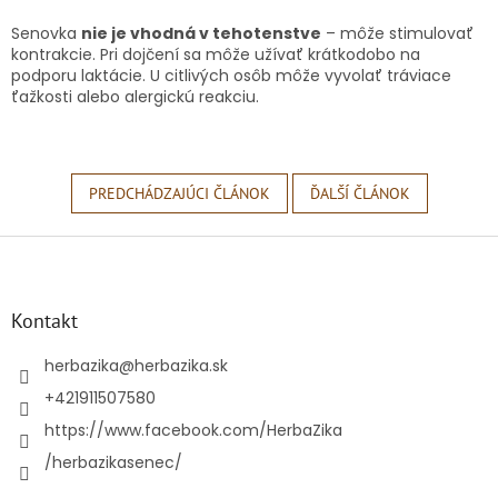
Senovka
nie je vhodná v tehotenstve
– môže stimulovať
kontrakcie. Pri dojčení sa môže užívať krátkodobo na
podporu laktácie. U citlivých osôb môže vyvolať tráviace
ťažkosti alebo alergickú reakciu.
PREDCHÁDZAJÚCI ČLÁNOK
ĎALŠÍ ČLÁNOK
Z
á
p
ä
Kontakt
t
i
herbazika
@
herbazika.sk
e
+421911507580
https://www.facebook.com/HerbaZika
/herbazikasenec/