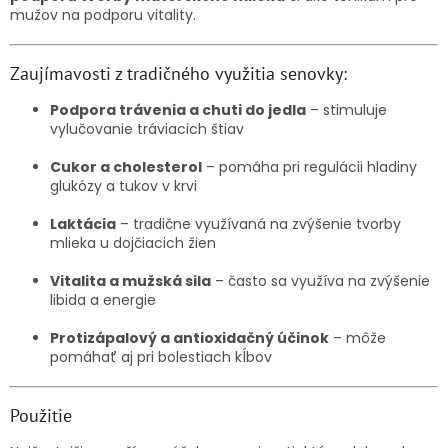
mužov na podporu vitality.
Zaujímavosti z tradičného využitia senovky:
Podpora trávenia a chuti do jedla
– stimuluje
vylučovanie tráviacich štiav
Cukor a cholesterol
– pomáha pri regulácii hladiny
glukózy a tukov v krvi
Laktácia
– tradične využívaná na zvýšenie tvorby
mlieka u dojčiacich žien
Vitalita a mužská sila
– často sa využíva na zvýšenie
libida a energie
Protizápalový a antioxidačný účinok
– môže
pomáhať aj pri bolestiach kĺbov
Použitie