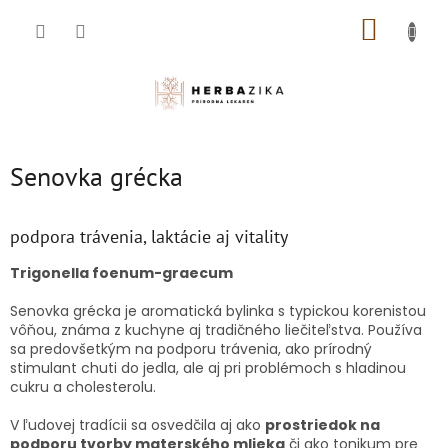
Prejsť
NÁKUP
na
obsah
KOŠÍK
Senovka grécka
podpora trávenia, laktácie aj vitality
Trigonella foenum-graecum
Senovka grécka je aromatická bylinka s typickou korenistou
vôňou, známa z kuchyne aj tradičného liečiteľstva. Používa
sa predovšetkým na podporu trávenia, ako prírodný
stimulant chuti do jedla, ale aj pri problémoch s hladinou
cukru a cholesterolu.
V ľudovej tradícii sa osvedčila aj ako
prostriedok na
podporu tvorby materského mlieka
či ako tonikum pre