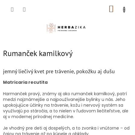
Prejsť
NÁKUP
na
obsah
KOŠÍK
Rumanček kamilkový
jemný liečivý kvet pre trávenie, pokožku aj dušu
Matricaria recutita
Harmanček pravý, známy aj ako rumanček kamilkový, patrí
medzi najznámejšie a najpoužívanejšie bylinky u nás. Jeho
upokojujúce účinky na trávenie, kožu i nervový systém sa
využívajú po stáročia, a to nielen v ľudovom liečiteľstve, ale
aj v modernej prírodnej medicíne.
Je vhodný pre deti aj dospelých, a to zvonka i vnútorne – od
čajov na trávenie až po kúpele a obklady.