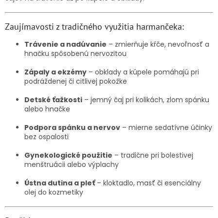
Zaujímavosti z tradičného využitia harmančeka:
Trávenie a nadúvanie
– zmierňuje kŕče, nevoľnosť a
hnačku spôsobenú nervozitou
Zápaly a ekzémy
– obklady a kúpele pomáhajú pri
podráždenej či citlivej pokožke
Detské ťažkosti
– jemný čaj pri kolikách, zlom spánku
alebo hnačke
Podpora spánku a nervov
– mierne sedatívne účinky
bez ospalosti
Gynekologické použitie
– tradične pri bolestivej
menštruácii alebo výplachy
Ústna dutina a pleť
– kloktadlo, masť či esenciálny
olej do kozmetiky