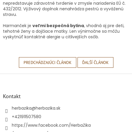
nepredstavuje zdravotné tvrdenie v zmysle nariadenia EÚ č.
432/2012. Výživový doplnok nenahrádza pestrú a vyváženú
stravu.
Harmanček je
veľmi bezpečná bylina
, vhodná aj pre deti,
tehotné ženy a dojčiace matky. Len výnimočne sa môžu
vyskytnúť kontaktné alergie u citlivejších osôb.
PREDCHÁDZAJÚCI ČLÁNOK
ĎALŠÍ ČLÁNOK
Z
á
p
ä
Kontakt
t
i
herbazika
@
herbazika.sk
e
+421911507580
https://www.facebook.com/HerbaZika