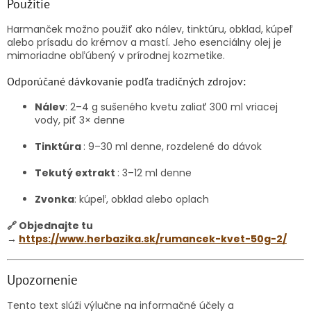
Použitie
Harmanček možno použiť ako nálev, tinktúru, obklad, kúpeľ
alebo prísadu do krémov a mastí. Jeho esenciálny olej je
mimoriadne obľúbený v prírodnej kozmetike.
Odporúčané dávkovanie podľa tradičných zdrojov:
Nálev
: 2–4 g sušeného kvetu zaliať 300 ml vriacej
vody, piť 3× denne
Tinktúra
: 9–30 ml denne, rozdelené do dávok
Tekutý extrakt
: 3–12 ml denne
Zvonka
: kúpeľ, obklad alebo oplach
🔗 Objednajte tu
→
https://www.herbazika.sk/rumancek-kvet-50g-2/
Upozornenie
Tento text slúži výlučne na informačné účely a