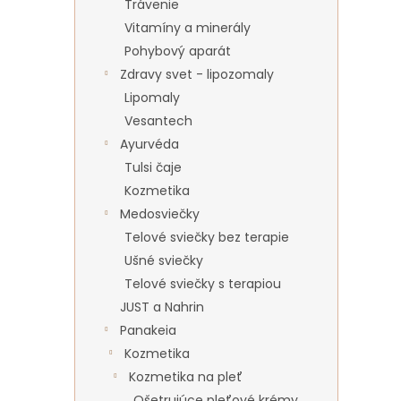
Trávenie
Vitamíny a minerály
Pohybový aparát
Zdravy svet - lipozomaly
Lipomaly
Vesantech
Ayurvéda
Tulsi čaje
Kozmetika
Medosviečky
Telové sviečky bez terapie
Ušné sviečky
Telové sviečky s terapiou
JUST a Nahrin
Panakeia
Kozmetika
Kozmetika na pleť
Ošetrujúce pleťové krémy