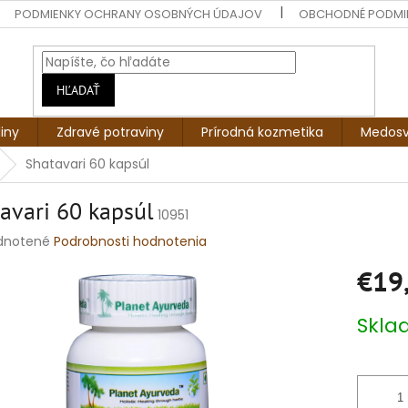
PODMIENKY OCHRANY OSOBNÝCH ÚDAJOV
OBCHODNÉ PODMI
HĽADAŤ
liny
Zdravé potraviny
Prírodná kozmetika
Medosv
Shatavari 60 kapsúl
avari 60 kapsúl
10951
rné
dnotené
Podrobnosti hodnotenia
enie
€19
tu
Jednotko
Skl
cena:
čiek.