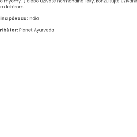
o myómy...) alebo užívate hormonálne lieky, konzultujte užívani
ím lekárom.
jina pôvodu:
India
ribútor:
Planet Ayurveda