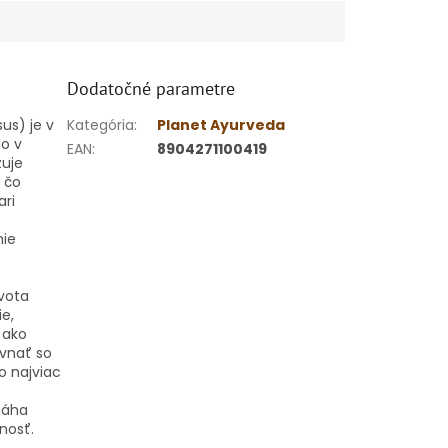
Dodatočné parametre
us) je v
Kategória
:
Planet Ayurveda
no v
EAN
:
8904271100419
zuje
ľ čo
ari
nie
vota
e,
 ako
ovnať so
o najviac
máha
nosť.