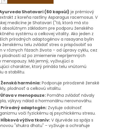
Ayurveda Shatavari (60 kapsúl)
je prémiový
extrakt z koreňa rastliny Asparagus racemosus. V
kej medicíne je Shatavari ("tá, ktorá má sto
 absolútnym základom pre podporu ženského
čného systému a celkovej vitality. Ako jeden z
ejších prírodných adaptogénov a rasayana bylín
ženskému telu zvládať stres a prispôsobiť sa
v rôznych fázach života – od úpravy cyklu, cez
 plodnosti až po zmiernenie nepríjemných
v menopauzy. Má jemný, vyživujúci a
júci charakter, ktorý prináša telu vnútornú
 a stabilitu.

Ženská harmónia:
Podporuje prirodzené ženské
kly, plodnosť a celkovú vitalitu.
️
Úľava v menopauze:
Pomáha zvládať návaly
pla, výkyvy nálad a hormonálnu nerovnováhu.

Prírodný adaptogén:
Zvyšuje odolnosť
ganizmu voči fyzickému aj psychickému stresu.

Hĺbková výživa tkanív:
V ájurvéde sa spája s
novou "shukra dhatu" – vyživuje a ochraňuje