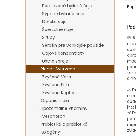
Porciované bylinné čaje
Popi
Sypané bylinné čaje
Detské čaje
Pod
Špeciálne čaje
Sirupy
🌸
N
ájur
Serafin pre vonkajšie použitie
dosl
Čajové koncentráty
obro
Ústne spreje
mode
ponú
Planet Ayurveda
(oml
Zvýšená Vata
dlh
Zvýšená Pitta
⚖️
P
Zvýšená Kapha
mno
Organic India
obdo
inte
Lipozomálne vitamíny
záťa
Vesantech
potr
Probiotiká a prebiotiká
nep
zvlá
Kolagény