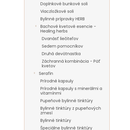
Doplnkové bunkové soli
Viaczložkové soli
Bylinné prípravky HERB
Bachové kvetové esencie -
Healing herbs
Dvanásť liečiteľov
Sedem pomocníkov
Druhá devätnastka
Záchranná kombinácia - Päť
kvetov
Serafin
Prírodné kapsuly
Prírodné kapsuly s minerálmi a
vitamínmi
Pupeňové bylinné tinktúry
Bylinné tinktúry z pupeňových
zmesí
Bylinné tinktúry
Špeciálne bylinné tinktúry