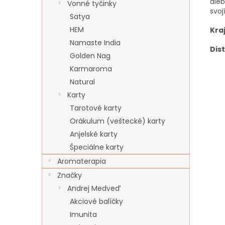
aleb
Vonné tyčinky
svoj
Satya
HEM
Kra
Namaste India
Dist
Golden Nag
Karmaroma
Natural
Karty
Tarotové karty
Orákulum (veštecké) karty
Anjelské karty
Špeciálne karty
Aromaterapia
Značky
Andrej Medveď
Akciové balíčky
Imunita