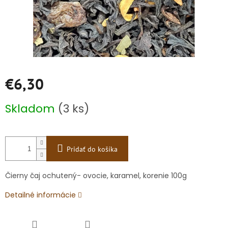
€6,30
Jednotková
Skladom
(3 ks)
cena:
Pridať do košíka
Čierny čaj ochutený- ovocie, karamel, korenie 100g
Detailné informácie