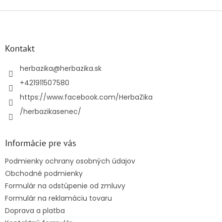
Z
á
p
ä
Kontakt
t
i
herbazika
@
herbazika.sk
e
+421911507580
https://www.facebook.com/HerbaZika
/herbazikasenec/
Informácie pre vás
Podmienky ochrany osobných údajov
Obchodné podmienky
Formulár na odstúpenie od zmluvy
Formulár na reklamáciu tovaru
Doprava a platba