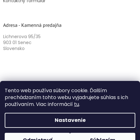
Kontaktný formulár
Adresa - Kamenná predajňa
Lichnerova 95/35
903 01 Senec
Slovensko
Tento web používa súbory cookie. Ďalším
prechádzaním tohto webu vyjadrujete súhlas s ich
používaním. Viac informácií
tu
.
Vytvoril Shoptet
Nastavenie
Copyright 2026
Herbazika
. Všetky práva vyhradené.