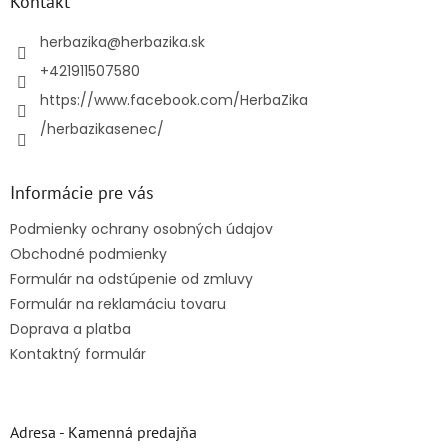
ä
Kontakt
t
i
herbazika
@
herbazika.sk
e
+421911507580
https://www.facebook.com/HerbaZika
/herbazikasenec/
Informácie pre vás
Podmienky ochrany osobných údajov
Obchodné podmienky
Formulár na odstúpenie od zmluvy
Formulár na reklamáciu tovaru
Doprava a platba
Kontaktný formulár
Adresa - Kamenná predajňa