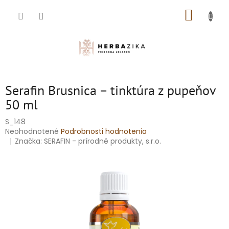
Prejsť
NÁKUP
na
obsah
KOŠÍK
Serafin Brusnica – tinktúra z pupeňov
50 ml
S_148
Priemerné
Neohodnotené
Podrobnosti hodnotenia
hodnotenie
Značka:
SERAFIN - prírodné produkty, s.r.o.
produktu
je
0,0
z
5
hviezdičiek.