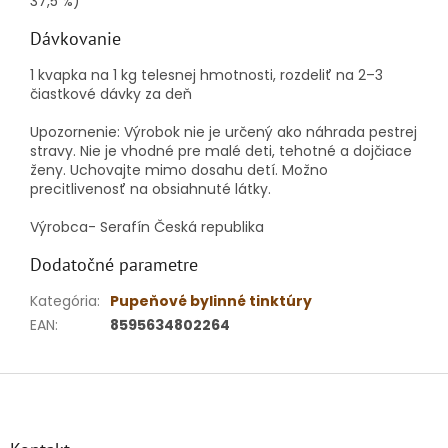
37,5 %)
Dávkovanie
1 kvapka na 1 kg telesnej hmotnosti, rozdeliť na 2–3
čiastkové dávky za deň
Upozornenie: Výrobok nie je určený ako náhrada pestrej
stravy.
Nie je vhodné pre malé deti, tehotné a dojčiace
ženy.
Uchovajte mimo dosahu detí.
Možno
precitlivenosť na obsiahnuté látky.
Výrobca- Serafín Česká republika
Dodatočné parametre
Kategória
:
Pupeňové bylinné tinktúry
EAN
:
8595634802264
Z
á
p