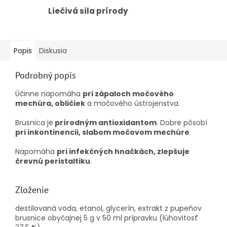
Liečivá sila prírody
Popis
Diskusia
Podrobný popis
Účinne napomáha
pri zápaloch močového
mechúra, obličiek
a močového ústrojenstva.
Brusnica je
prírodným antioxidantom
. Dobre pôsobí
pri inkontinencii, slabom močovom mechúre
.
Napomáha
pri infekčných hnačkách, zlepšuje
črevnú peristaltiku
.
Zloženie
destilovaná voda, etanol, glycerín, extrakt z pupeňov
brusnice obyčajnej 5 g v 50 ml prípravku (lúhovitosť