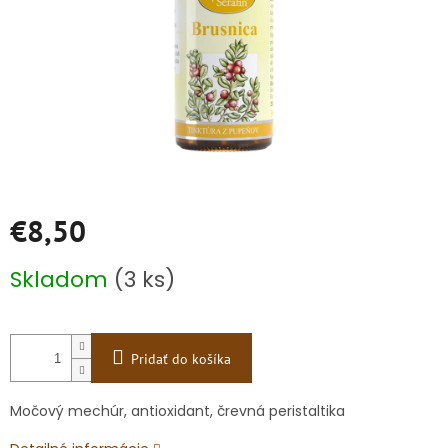
€8,50
Jednotková
Skladom
(3 ks)
cena:
Pridať do košíka
Močový mechúr, antioxidant, črevná peristaltika