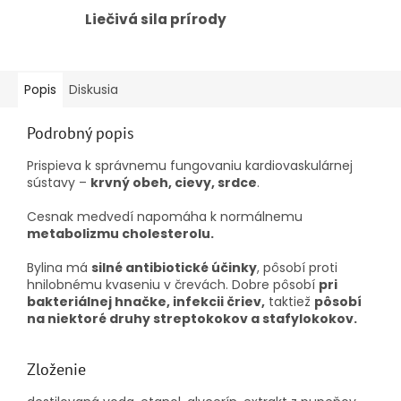
Liečivá sila prírody
Popis
Diskusia
Podrobný popis
Prispieva k správnemu fungovaniu kardiovaskulárnej
sústavy –
krvný obeh, cievy, srdce
.
Cesnak medvedí napomáha k normálnemu
metabolizmu cholesterolu.
Bylina má
silné antibiotické účinky
, pôsobí proti
hnilobnému kvaseniu v črevách. Dobre pôsobí
pri
bakteriálnej hnačke, infekcii čriev,
taktiež
pôsobí
na niektoré druhy streptokokov a stafylokokov.
Zloženie