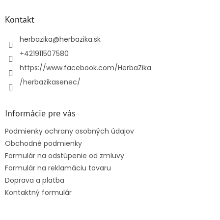
p
ä
Kontakt
t
i
herbazika
@
herbazika.sk
e
+421911507580
https://www.facebook.com/HerbaZika
/herbazikasenec/
Informácie pre vás
Podmienky ochrany osobných údajov
Obchodné podmienky
Formulár na odstúpenie od zmluvy
Formulár na reklamáciu tovaru
Doprava a platba
Kontaktný formulár