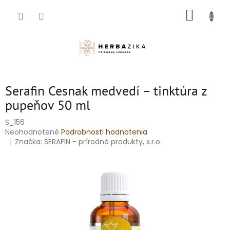
Prejsť
NÁKUP
na
obsah
KOŠÍK
Serafin Cesnak medvedí – tinktúra z
pupeňov 50 ml
S_156
Priemerné
Neohodnotené
Podrobnosti hodnotenia
hodnotenie
Značka:
SERAFIN - prírodné produkty, s.r.o.
produktu
je
0,0
z
5
hviezdičiek.