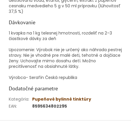
destilovaná voda, etanol, glycerín, extrakt z pupeňov
cesnaku medvedieho 5 g v 50 ml prípravku (lúhovitosť
37,5 %)
Dávkovanie
1 kvapka na 1 kg telesnej hmotnosti, rozdeliť na 2–3
čiastkové dávky za deň
Upozornenie: Výrobok nie je určený ako náhrada pestrej
stravy.
Nie je vhodné pre malé deti, tehotné a dojčiace
ženy.
Uchovajte mimo dosahu detí.
Možno
precitlivenosť na obsiahnuté látky.
Výrobca- Serafín Česká republika
Dodatočné parametre
Kategória
:
Pupeňové bylinné tinktúry
EAN
:
8595634802295
Z
á