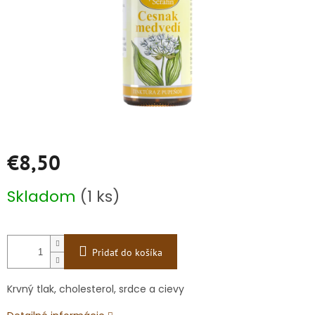
€8,50
Jednotková
Skladom
(1 ks)
cena:
Pridať do košíka
Krvný tlak, cholesterol, srdce a cievy