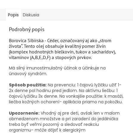
Popis
Diskusia
Podrobný popis
Borovica Sibírska - Céder, označovaný aj ako „strom
života“. Tento olej obsahuje kvalitný pomer živín
(komplex hodnotných bielkovín, tukov a sacharidov),
vitamínov (A,B,E,D,F) a stopových prvkov.
Má silný imunostimulačný účinok a účinkuje na
únavový syndróm.
Spôsob použitia:
Na prevenciu: 1 čajovú lyžičku užiť 1-
2x denne pol hodinu pred jedlom. Na aktívnu liečbu: 1
čajovú lyžičku 3x denne. Na vonkajšie použitie: k masáži,
liečba kožných ochorení- aplikácia priamo na pokožku.
Upozornenie:
Vhodný aj pre deti, avšak
len v malom
obmedzenom množstve
a pri zaradení do jedálnička
treba byť veľmi pozorný a sledovať reakciu
organizmu- môže dôjsť k alergickým