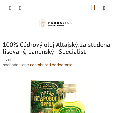
Prejsť
NÁKUP
na
obsah
KOŠÍK
100% Cédrový olej Altajský, za studena
lisovaný, panenský - Specialist
3638
Priemerné
Neohodnotené
Podrobnosti hodnotenia
hodnotenie
produktu
je
0,0
z
5
hviezdičiek.