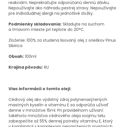
reakciám.
Neprekračujte odporúčanú dennú dávku.
Nepoužívajte ako náhradu pestrej stravy. Nepoužívajte
pre individuálnej alergii na jednotlivé zložky.
Podmienky skladovania:
Skladujte na suchom
a tmavom mieste pri teplote do 20°C.
Zloženie: 100% za studena lisovaný olej z orieškov Pinus
Sibirica
Obsah:
100ml
Krajina pôvodu:
RU
Viac informácií o tomto oleji:
Cédrový olej ako výdatný zdroj polynenasýtených
mastných kyselín a vitamínu E sa odporúča užívať
denne v množstve 15ml. Pri pravidelnom užívaní
takéhoto množstva cédrového oleja svojmu telu
zabezpečíte až 55% dennej potreby vitamínu E, ktorý
v kombinácii s komplexom nenasýtených mastných