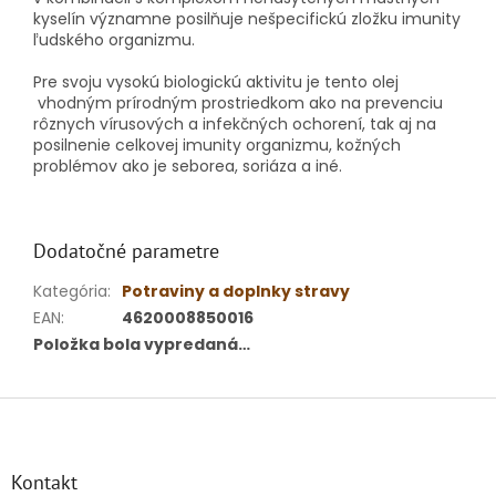
kyselín významne posilňuje nešpecifickú zložku imunity
ľudského organizmu.
Pre svoju vysokú biologickú aktivitu je tento olej
vhodným prírodným prostriedkom ako na prevenciu
rôznych vírusových a infekčných ochorení, tak aj na
posilnenie celkovej imunity organizmu, kožných
problémov ako je seborea, soriáza a iné.
Dodatočné parametre
Kategória
:
Potraviny a doplnky stravy
EAN
:
4620008850016
Položka bola vypredaná…
Z
á
p
ä
Kontakt