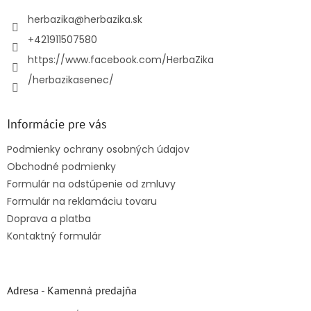
t
i
herbazika
@
herbazika.sk
e
+421911507580
https://www.facebook.com/HerbaZika
/herbazikasenec/
Informácie pre vás
Podmienky ochrany osobných údajov
Obchodné podmienky
Formulár na odstúpenie od zmluvy
Formulár na reklamáciu tovaru
Doprava a platba
Kontaktný formulár
Adresa - Kamenná predajňa