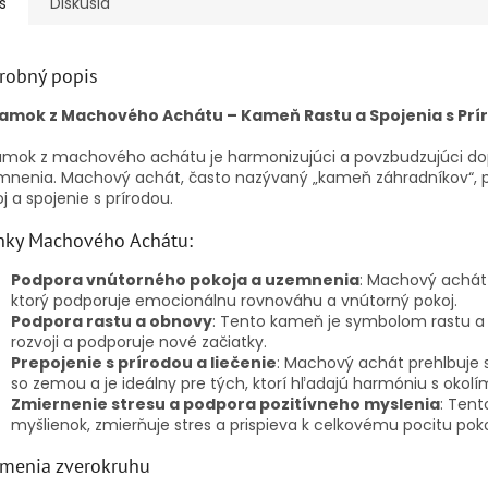
s
Diskusia
robný popis
amok z Machového Achátu – Kameň Rastu a Spojenia s Prí
mok z machového achátu je harmonizujúci a povzbudzujúci dopl
nenia. Machový achát, často nazývaný „kameň záhradníkov“, po
j a spojenie s prírodou.
nky Machového Achátu:
Podpora vnútorného pokoja a uzemnenia
: Machový achát 
ktorý podporuje emocionálnu rovnováhu a vnútorný pokoj.
Podpora rastu a obnovy
: Tento kameň je symbolom rastu a 
rozvoji a podporuje nové začiatky.
Prepojenie s prírodou a liečenie
: Machový achát prehlbuje s
so zemou a je ideálny pre tých, ktorí hľadajú harmóniu s okolí
Zmiernenie stresu a podpora pozitívneho myslenia
: Ten
myšlienok, zmierňuje stres a prispieva k celkovému pocitu poko
menia zverokruhu