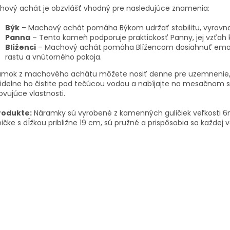
hový achát je obzvlášť vhodný pre nasledujúce znamenia:
Býk
– Machový achát pomáha Býkom udržať stabilitu, vyrovnan
Panna
– Tento kameň podporuje praktickosť Panny, jej vzťah k
Blíženci
– Machový achát pomáha Blížencom dosiahnuť emoci
rastu a vnútorného pokoja.
amok z machového achátu môžete nosiť denne pre uzemnenie, po
idelne ho čistite pod tečúcou vodou a nabíjajte na mesačnom sv
vujúce vlastnosti.
rodukte:
Náramky sú vyrobené z kamenných guličiek veľkosti 6m
čke s dĺžkou približne 19 cm, sú pružné a prispôsobia sa každej v