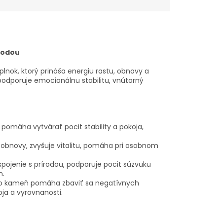
rodou
nok, ktorý prináša energiu rastu, obnovy a
dporuje emocionálnu stabilitu, vnútorný
pomáha vytvárať pocit stability a pokoja,
obnovy, zvyšuje vitalitu, pomáha pri osobnom
pojenie s prírodou, podporuje pocit súzvuku
m.
to kameň pomáha zbaviť sa negatívnych
ja a vyrovnanosti.