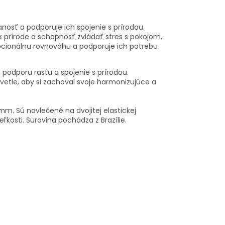
osť a podporuje ich spojenie s prírodou.
 prírode a schopnosť zvládať stres s pokojom.
onálnu rovnováhu a podporuje ich potrebu
dporu rastu a spojenie s prírodou.
etle, aby si zachoval svoje harmonizujúce a
m. Sú navlečené na dvojitej elastickej
eľkosti. Surovina pochádza z Brazílie.