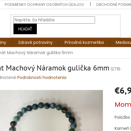
PODMIENKY OCHRANY OSOBNÝCH ÚDAJOV
OBCHODNÉ PODMI
HĽADAŤ
liny
Zdravé potraviny
Prírodná kozmetika
Medosv
hát Machový Náramok gulička 6mm
át Machový Náramok gulička 6mm
12716
rné
dnotené
Podrobnosti hodnotenia
enie
€6,
tu
Jednotko
Mome
cena:
čiek.
Položka
Kameň R