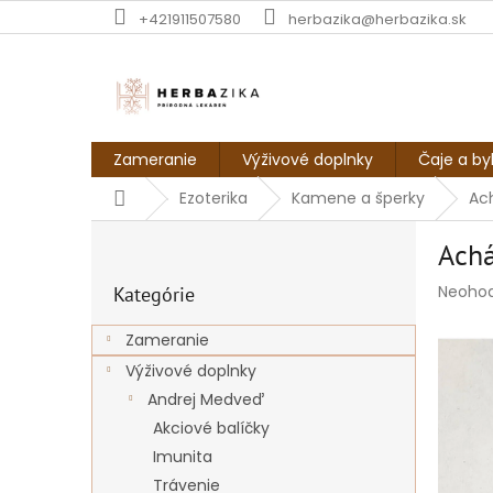
Prejsť
+421911507580
herbazika@herbazika.sk
na
obsah
Zameranie
Výživové doplnky
Čaje a by
Domov
Ezoterika
Kamene a šperky
Ac
B
Ach
o
Preskočiť
č
Prieme
Neoho
Kategórie
kategórie
n
hodnot
ý
produk
Zameranie
p
je
Výživové doplnky
a
0,0
z
n
Andrej Medveď
5
e
Akciové balíčky
hviezdi
l
Imunita
Trávenie