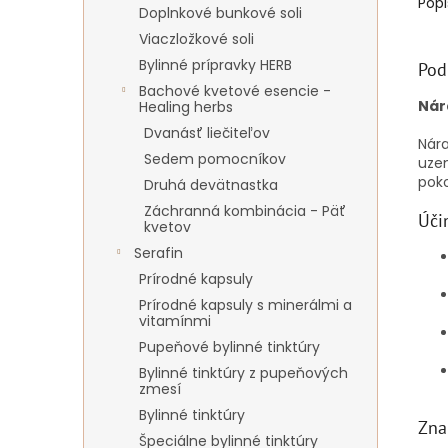
Popi
Doplnkové bunkové soli
Viaczložkové soli
Bylinné prípravky HERB
Pod
Bachové kvetové esencie -
Nár
Healing herbs
Dvanásť liečiteľov
Nára
Sedem pomocníkov
uzem
poko
Druhá devätnastka
Záchranná kombinácia - Päť
Úči
kvetov
Serafin
Prírodné kapsuly
Prírodné kapsuly s minerálmi a
vitamínmi
Pupeňové bylinné tinktúry
Bylinné tinktúry z pupeňových
zmesí
Bylinné tinktúry
Zna
Špeciálne bylinné tinktúry