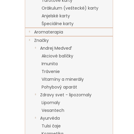
Tarotové karty
Orákulum (veštecké) karty
Anjelské karty
Špeciálne karty
Aromaterapia
Značky
Andrej Medveď
Akciové balíčky
Imunita
Trávenie
Vitamíny a minerály
Pohybový aparát
Zdravy svet - lipozomaly
Lipomaly
Vesantech
Ayurvéda
Tulsi čaje
Kozmetika