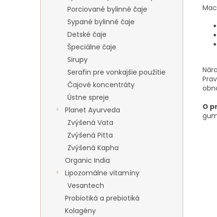
Mac
Porciované bylinné čaje
Sypané bylinné čaje
Detské čaje
Špeciálne čaje
Sirupy
Nár
Serafin pre vonkajšie použitie
Prav
Čajové koncentráty
obno
Ústne spreje
O p
Planet Ayurveda
gumi
Zvýšená Vata
Zvýšená Pitta
Zvýšená Kapha
Organic India
Lipozomálne vitamíny
Vesantech
Probiotiká a prebiotiká
Kolagény