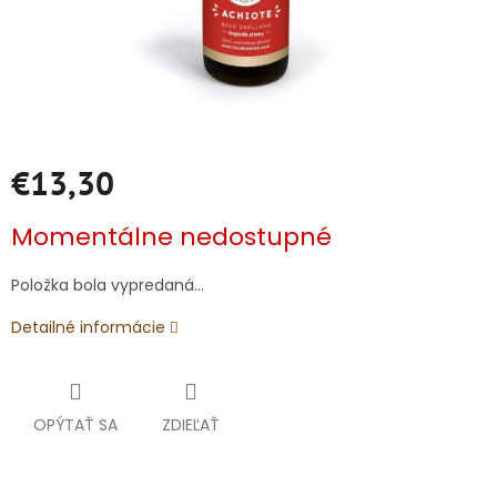
€13,30
Jednotková
Momentálne nedostupné
cena:
Položka bola vypredaná…
Detailné informácie
OPÝTAŤ SA
ZDIEĽAŤ