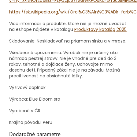
v=hy_xxNHOfEo&list=PLyG2jo57rwSiWKPO5K6FGTJcJBMNGaz
https://sk.wikipedia.org/wiki/Orol%C3%A1n%C3%ADk_fa
Viac informácii o produkte, ktoré nie je možné uvádzať
na eshope nájdete v katalogu
Produktový katalóg 2025
Skladovanie: Neskladovať na priamom slnku a v mraze.
Všeobecné upozornenia: Výrobok nie je určený ako
náhrada pestrej stravy.
Nie je vhodné pre deti do 3
rokov, tehotné a dojčiace ženy.
Uchovajte mimo
dosahu detí.
Prípadný zákal nie je na závadu.
Možná
precitlivenosť na obsiahnuté látky.
Výživový doplnok
Výrobca: Blue Bloom sro
Vyrobené v ČR
Krajina pôvodu: Peru
Dodatočné parametre