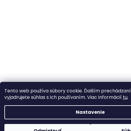
Tento web používa súbory cookie. Ďalším prechádzan
vyjadrujete súhlas s ich používaním. Viac informácií
tu
.
Nastavenie
Odmietnuť
Súh