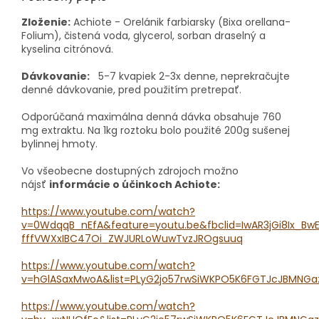
Zloženie:
Achiote - Orelánik farbiarsky (Bixa orellana-
Folium), čistená voda, glycerol, sorban draselný a
kyselina citrónová.
Dávkovanie:
5-7 kvapiek 2-3x denne, neprekračujte
denné dávkovanie, pred použitím pretrepať.
Odporúčaná maximálna denná dávka obsahuje 760
mg extraktu.
Na 1kg roztoku bolo použité 200g sušenej
bylinnej hmoty.
Vo všeobecne dostupných zdrojoch možno
nájsť
informácie o účinkoch Achiote:
https://www.youtube.com/watch?
v=0WdqqB_nEfA&feature=youtu.be&fbclid=IwAR3jGi8Ix_Bw
fffVWXxIBC47Oi_ZWJURLoWuwTvzJROgsuuq
https://www.youtube.com/watch?
v=hGlASaxMwoA&list=PLyG2jo57rwSiWKPO5K6FGTJcJBMNGa
https://www.youtube.com/watch?