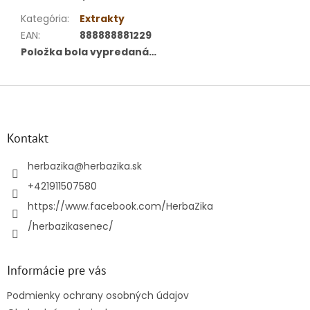
Kategória
:
Extrakty
EAN
:
888888881229
Položka bola vypredaná…
Z
á
p
ä
Kontakt
t
i
herbazika
@
herbazika.sk
e
+421911507580
https://www.facebook.com/HerbaZika
/herbazikasenec/
Informácie pre vás
Podmienky ochrany osobných údajov