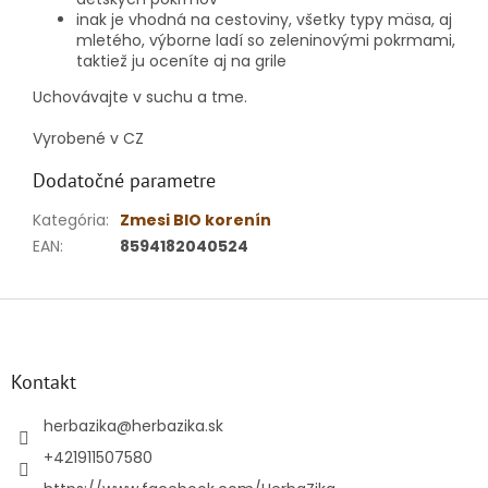
inak je vhodná na cestoviny, všetky typy mäsa, aj
mletého, výborne ladí so zeleninovými pokrmami,
taktiež ju oceníte aj na grile
Uchovávajte v suchu a tme.
Vyrobené v CZ
Dodatočné parametre
Kategória
:
Zmesi BIO korenín
EAN
:
8594182040524
Z
á
p
ä
Kontakt
t
i
herbazika
@
herbazika.sk
e
+421911507580