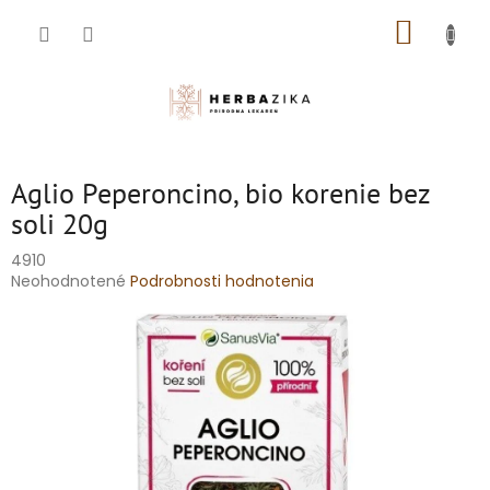
Prejsť
NÁKUP
na
obsah
KOŠÍK
Aglio Peperoncino, bio korenie bez
soli 20g
4910
Priemerné
Neohodnotené
Podrobnosti hodnotenia
hodnotenie
produktu
je
0,0
z
5
hviezdičiek.