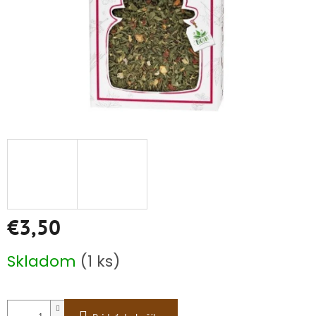
€3,50
Jednotková
Skladom
(1 ks)
cena: