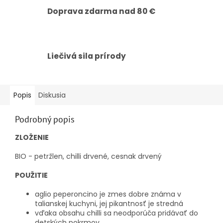
Doprava zdarma nad 80 €
Liečivá sila prírody
Popis
Diskusia
Podrobný popis
ZLOŽENIE
BIO - petržlen, chilli drvené, cesnak drvený
POUŽITIE
aglio peperoncino je zmes dobre známa v
talianskej kuchyni, jej pikantnosť je stredná
vďaka obsahu chilli sa neodporúča pridávať do
detských pokrmov