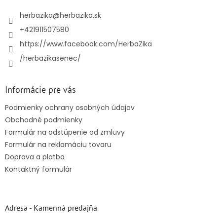
t
i
herbazika
@
herbazika.sk
e
+421911507580
https://www.facebook.com/HerbaZika
/herbazikasenec/
Informácie pre vás
Podmienky ochrany osobných údajov
Obchodné podmienky
Formulár na odstúpenie od zmluvy
Formulár na reklamáciu tovaru
Doprava a platba
Kontaktný formulár
Adresa - Kamenná predajňa