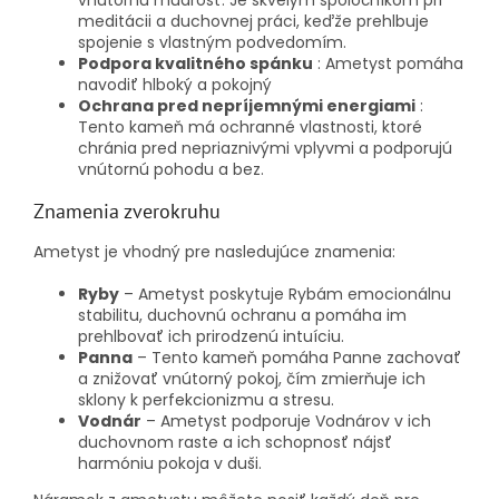
vnútornú múdrosť. Je skvelým spoločníkom pri
meditácii a duchovnej práci, keďže prehlbuje
spojenie s vlastným podvedomím.
Podpora kvalitného spánku
: Ametyst pomáha
navodiť hlboký a pokojný
Ochrana pred nepríjemnými energiami
:
Tento kameň má ochranné vlastnosti, ktoré
chránia pred nepriaznivými vplyvmi a podporujú
vnútornú pohodu a bez.
Znamenia zverokruhu
Ametyst je vhodný pre nasledujúce znamenia:
Ryby
– Ametyst poskytuje Rybám emocionálnu
stabilitu, duchovnú ochranu a pomáha im
prehlbovať ich prirodzenú intuíciu.
Panna
– Tento kameň pomáha Panne zachovať
a znižovať vnútorný pokoj, čím zmierňuje ich
sklony k perfekcionizmu a stresu.
Vodnár
– Ametyst podporuje Vodnárov v ich
duchovnom raste a ich schopnosť nájsť
harmóniu pokoja v duši.