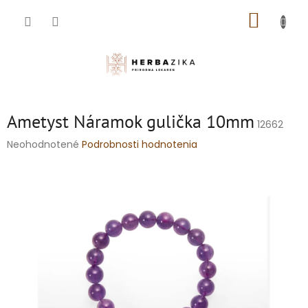
Prejsť
NÁKUP
na
obsah
KOŠÍK
Ametyst Náramok gulička 10mm
12662
Priemerné
Neohodnotené
Podrobnosti hodnotenia
hodnotenie
produktu
je
0,0
z
5
hviezdičiek.