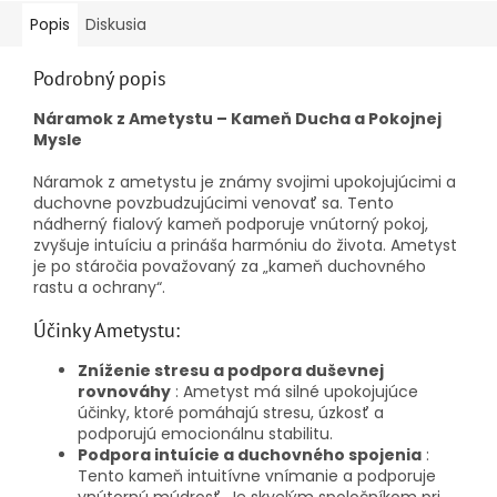
Popis
Diskusia
Podrobný popis
Náramok z Ametystu – Kameň Ducha a Pokojnej
Mysle
Náramok z ametystu je známy svojimi upokojujúcimi a
duchovne povzbudzujúcimi venovať sa. Tento
nádherný fialový kameň podporuje vnútorný pokoj,
zvyšuje intuíciu a prináša harmóniu do života. Ametyst
je po stáročia považovaný za „kameň duchovného
rastu a ochrany“.
Účinky Ametystu:
Zníženie stresu a podpora duševnej
rovnováhy
: Ametyst má silné upokojujúce
účinky, ktoré pomáhajú stresu, úzkosť a
podporujú emocionálnu stabilitu.
Podpora intuície a duchovného spojenia
:
Tento kameň intuitívne vnímanie a podporuje