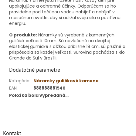
Náramok z ametystu môžete nosiť každý deň pre
upokojujúce a ochranné účinky. Odporúčam sa ho
pravidelne pod tečúcou vodou nabíjať a nabíjať v
mesačnom svetle, aby si udržal svoju silu a pozitívnu
energiu.
O produkte:
Náramky sú vyrobené z kamenných
guličiek veľkosti 10mm. Sú navlečené na dvojitej
elastickej gumičke s dĺžkou približne 19 cm, sú pružné a
prispôsobia sa každej veľkosti. Surovina pochádza z Rio
Grande do Sul v Brazílii.
Dodatočné parametre
Kategória
:
Náramky guličkové kamene
EAN
:
888888881540
Položka bola vypredaná…
Z
á
p
ä
Kontakt