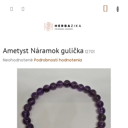
Prejsť
NÁKUP
na
obsah
KOŠÍK
Ametyst Náramok gulička
12701
Priemerné
Neohodnotené
Podrobnosti hodnotenia
hodnotenie
produktu
je
0,0
z
5
hviezdičiek.