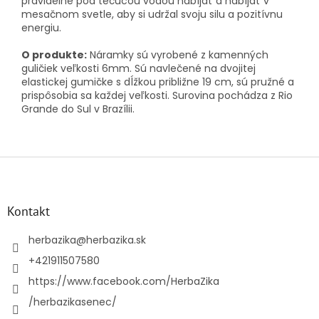
pravidelne pod tečúcou vodou nabíjať a nabíjať v
mesačnom svetle, aby si udržal svoju silu a pozitívnu
energiu.
O produkte:
Náramky sú vyrobené z kamenných
guličiek veľkosti 6mm. Sú navlečené na dvojitej
elastickej gumičke s dĺžkou približne 19 cm, sú pružné a
prispôsobia sa každej veľkosti. Surovina pochádza z Rio
Grande do Sul v Brazílii.
Z
á
p
ä
Kontakt
t
i
herbazika
@
herbazika.sk
e
+421911507580
https://www.facebook.com/HerbaZika
/herbazikasenec/