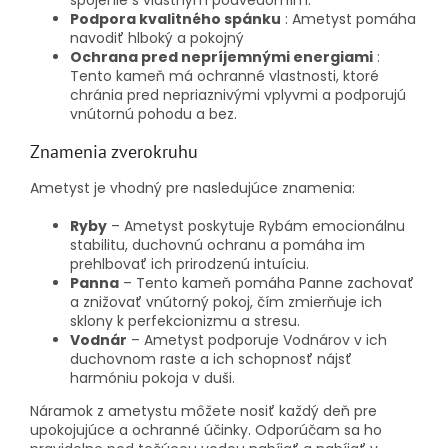
spojenie s vlastným podvedomím.
Podpora kvalitného spánku
: Ametyst pomáha
navodiť hlboký a pokojný
Ochrana pred nepríjemnými energiami
:
Tento kameň má ochranné vlastnosti, ktoré
chránia pred nepriaznivými vplyvmi a podporujú
vnútornú pohodu a bez.
Znamenia zverokruhu
Ametyst je vhodný pre nasledujúce znamenia:
Ryby
– Ametyst poskytuje Rybám emocionálnu
stabilitu, duchovnú ochranu a pomáha im
prehlbovať ich prirodzenú intuíciu.
Panna
– Tento kameň pomáha Panne zachovať
a znižovať vnútorný pokoj, čím zmierňuje ich
sklony k perfekcionizmu a stresu.
Vodnár
– Ametyst podporuje Vodnárov v ich
duchovnom raste a ich schopnosť nájsť
harmóniu pokoja v duši.
Náramok z ametystu môžete nosiť každý deň pre
upokojujúce a ochranné účinky. Odporúčam sa ho