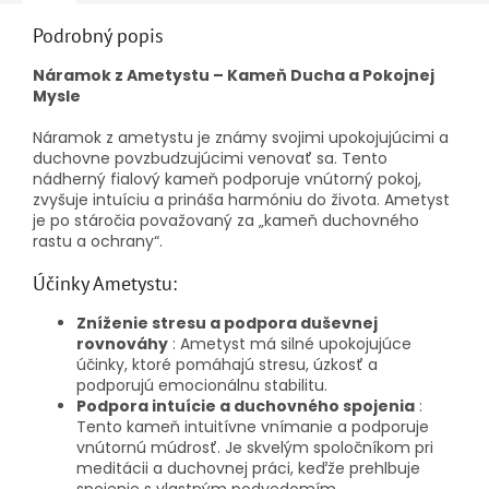
Podrobný popis
Náramok z Ametystu – Kameň Ducha a Pokojnej
Mysle
Náramok z ametystu je známy svojimi upokojujúcimi a
duchovne povzbudzujúcimi venovať sa. Tento
nádherný fialový kameň podporuje vnútorný pokoj,
zvyšuje intuíciu a prináša harmóniu do života. Ametyst
je po stáročia považovaný za „kameň duchovného
rastu a ochrany“.
Účinky Ametystu:
Zníženie stresu a podpora duševnej
rovnováhy
: Ametyst má silné upokojujúce
účinky, ktoré pomáhajú stresu, úzkosť a
podporujú emocionálnu stabilitu.
Podpora intuície a duchovného spojenia
:
Tento kameň intuitívne vnímanie a podporuje
vnútornú múdrosť. Je skvelým spoločníkom pri
meditácii a duchovnej práci, keďže prehlbuje