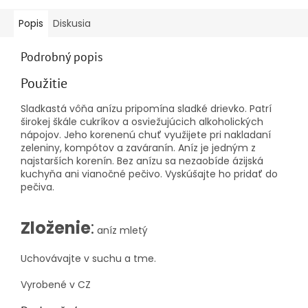
Popis
Diskusia
Podrobný popis
Použitie
Sladkastá vôňa anízu pripomína sladké drievko. Patrí
širokej škále cukríkov a osviežujúcich alkoholických
nápojov. Jeho korenenú chuť využijete pri nakladaní
zeleniny, kompótov a zaváranín. Aníz je jedným z
najstarších korenín. Bez anízu sa nezaobíde ázijská
kuchyňa ani vianočné pečivo. Vyskúšajte ho pridať do
pečiva.
Zloženie
:
aníz mletý
Uchovávajte v suchu a tme.
Vyrobené v CZ