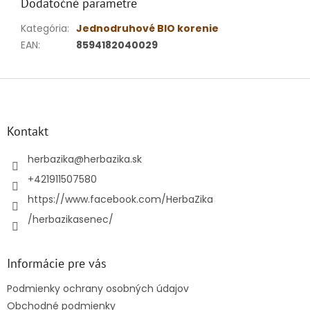
Dodatočné parametre
Kategória
:
Jednodruhové BIO korenie
EAN
:
8594182040029
Z
á
p
ä
Kontakt
t
i
herbazika
@
herbazika.sk
e
+421911507580
https://www.facebook.com/HerbaZika
/herbazikasenec/
Informácie pre vás
Podmienky ochrany osobných údajov
Obchodné podmienky