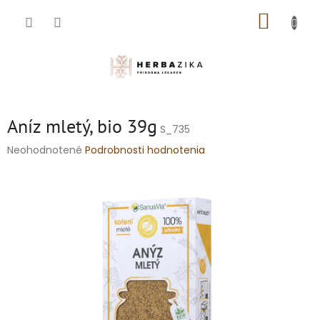
Prejsť
NÁKUP
na
obsah
KOŠÍK
Aníz mletý, bio 39g
S_735
Priemerné
Neohodnotené
Podrobnosti hodnotenia
hodnotenie
produktu
je
0,0
z
5
hviezdičiek.