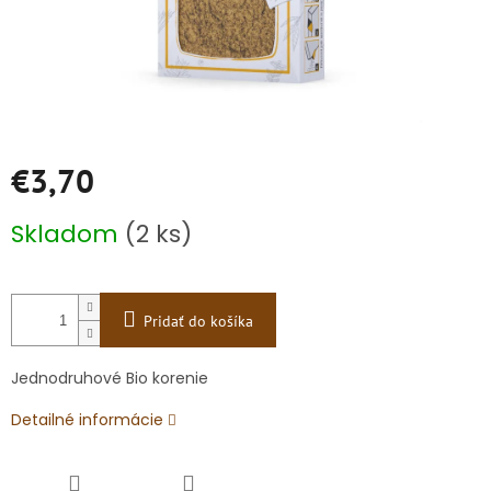
€3,70
Jednotková
Skladom
(2 ks)
cena:
Pridať do košíka
Jednodruhové Bio korenie
Detailné informácie