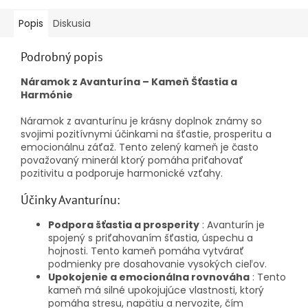
Popis
Diskusia
Podrobný popis
Náramok z Avanturína – Kameň Šťastia a
Harmónie
Náramok z avanturínu je krásny doplnok známy so
svojimi pozitívnymi účinkami na šťastie, prosperitu a
emocionálnu záťaž. Tento zelený kameň je často
považovaný minerál ktorý pomáha priťahovať
pozitivitu a podporuje harmonické vzťahy.
Účinky Avanturínu:
Podpora šťastia a prosperity
: Avanturín je
spojený s priťahovaním šťastia, úspechu a
hojnosti. Tento kameň pomáha vytvárať
podmienky pre dosahovanie vysokých cieľov.
Upokojenie a emocionálna rovnováha
: Tento
kameň má silné upokojujúce vlastnosti, ktorý
pomáha stresu, napätiu a nervozite, čím