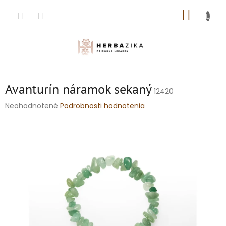
Prejsť
NÁKUP
na
obsah
KOŠÍK
Avanturín náramok sekaný
12420
Priemerné
Neohodnotené
Podrobnosti hodnotenia
hodnotenie
produktu
je
0,0
z
5
hviezdičiek.