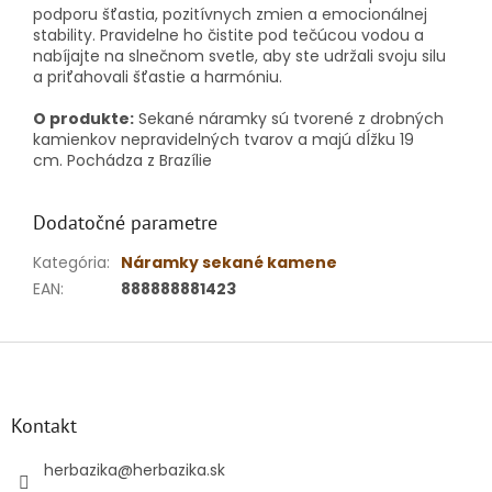
podporu šťastia, pozitívnych zmien a emocionálnej
stability. Pravidelne ho čistite pod tečúcou vodou a
nabíjajte na slnečnom svetle, aby ste udržali svoju silu
a priťahovali šťastie a harmóniu.
O produkte:
Sekané náramky sú tvorené z drobných
kamienkov nepravidelných tvarov a majú dĺžku 19
cm.
Pochádza z Brazílie
Dodatočné parametre
Kategória
:
Náramky sekané kamene
EAN
:
888888881423
Z
á
p
ä
Kontakt
t
i
herbazika
@
herbazika.sk