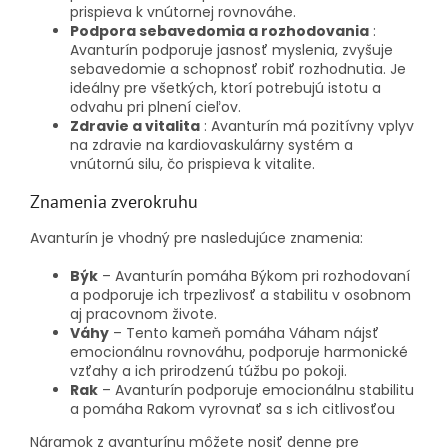
prispieva k vnútornej rovnováhe.
Podpora sebavedomia a rozhodovania
:
Avanturín podporuje jasnosť myslenia, zvyšuje
sebavedomie a schopnosť robiť rozhodnutia. Je
ideálny pre všetkých, ktorí potrebujú istotu a
odvahu pri plnení cieľov.
Zdravie a vitalita
: Avanturín má pozitívny vplyv
na zdravie na kardiovaskulárny systém a
vnútornú silu, čo prispieva k vitalite.
Znamenia zverokruhu
Avanturín je vhodný pre nasledujúce znamenia:
Býk
– Avanturín pomáha Býkom pri rozhodovaní
a podporuje ich trpezlivosť a stabilitu v osobnom
aj pracovnom živote.
Váhy
– Tento kameň pomáha Váham nájsť
emocionálnu rovnováhu, podporuje harmonické
vzťahy a ich prirodzenú túžbu po pokoji.
Rak
– Avanturín podporuje emocionálnu stabilitu
a pomáha Rakom vyrovnať sa s ich citlivosťou
Náramok z avanturínu môžete nosiť denne pre