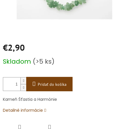
€2,90
Jednotková
Skladom
(>5 ks)
cena:
Pridať do košíka
Kameň Šťastia a Harmónie
Detailné informácie