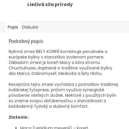
Liečivá sila prírody
Popis
Diskusia
Podrobný popis
Bylinná zmes BIELY KOREŇ kombinuje peruánske a
európske byliny v starostlivo zvolenom pomere.
Základom zmesi je koreň Macy a kôra stromu
Chuchuhuasi, doplnené o tradične využívané byliny
ako Marco, Dobromyseľ, Medovka a listy Hlohu.
Receptúra tejto zmesi vychádza z poznatkov tradičnej
indiánskej fytopraxe, pričom využíva synergické
pôsobenie všetkých zložiek. Niektoré z použitých bylín
sú známe svojou obľúbenosťou v starostlivosti o
každodenný fyzický a duševný komfort.
Zloženie:
Maca (Lepidium meyenii) – koreň