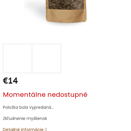
€14
Jednotková
Momentálne nedostupné
cena:
Položka bola vypredaná…
Zkľudnenie myšlienok
Detailné informácie