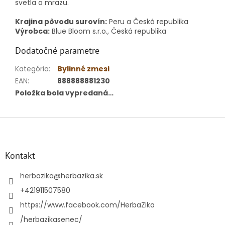
svetla a mrazu.
Krajina pôvodu surovín:
Peru a Česká republika
Výrobca:
Blue Bloom s.r.o., Česká republika
Dodatočné parametre
Kategória
:
Bylinné zmesi
EAN
:
888888881230
Položka bola vypredaná…
Z
á
p
ä
Kontakt
t
i
herbazika
@
herbazika.sk
e
+421911507580
https://www.facebook.com/HerbaZika
/herbazikasenec/