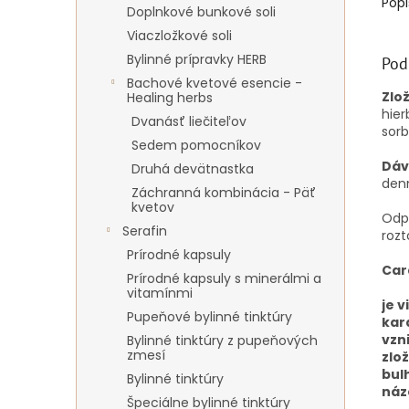
Popi
Doplnkové bunkové soli
Viaczložkové soli
Bylinné prípravky HERB
Pod
Bachové kvetové esencie -
Zlo
Healing herbs
hier
Dvanásť liečiteľov
sorb
Sedem pomocníkov
Dáv
Druhá devätnastka
denn
Záchranná kombinácia - Päť
kvetov
Odp
Serafin
rozt
Prírodné kapsuly
Car
Prírodné kapsuly s minerálmi a
vitamínmi
je 
Pupeňové bylinné tinktúry
kar
vzn
Bylinné tinktúry z pupeňových
zmesí
zlo
bul
Bylinné tinktúry
názo
Špeciálne bylinné tinktúry