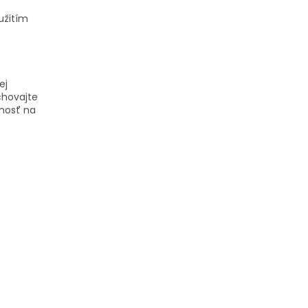
užitím
ej
hovajte
enosť na