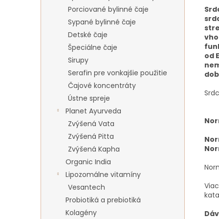
Srd
Porciované bylinné čaje
srd
Sypané bylinné čaje
str
Detské čaje
vho
fun
Špeciálne čaje
od 
Sirupy
ne
Serafin pre vonkajšie použitie
dob
Čajové koncentráty
Srdc
Ústne spreje
Planet Ayurveda
Nor
Zvýšená Vata
Zvýšená Pitta
Nor
Nor
Zvýšená Kapha
Organic India
Nor
Lipozomálne vitamíny
Viac
Vesantech
kat
Probiotiká a prebiotiká
Kolagény
Dáv