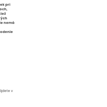
ek pri
och,
tiež
kých
ale nemá
vodenie
ájdete v