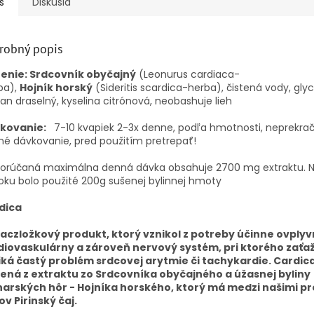
s
Diskusia
robný popis
ženie: Srdcovník obyčajný
(Leonurus cardiaca-
ba),
Hojník
horský
(Sideritis scardica-herba), čistená vody, glyc
an draselný, kyselina citrónová, neobashuje lieh
kovanie:
7-10 kvapiek 2-3x denne, podľa hmotnosti, neprekrač
é dávkovanie, pred použitím pretrepať!
orúčaná maximálna denná dávka obsahuje 2700 mg extraktu.
N
oku bolo použité 200g sušenej bylinnej hmoty
dica
viaczložkový produkt, ktorý vznikol z potreby účinne ovplyv
diovaskulárny a zároveň nervový systém, pri ktorého zaťa
iká častý problém srdcovej arytmie či tachykardie.
Cardica
žená z extraktu zo Srdcovníka obyčajného a úžasnej byliny
harských hôr - Hojníka horského, ktorý má medzi našimi p
v Pirinský čaj.