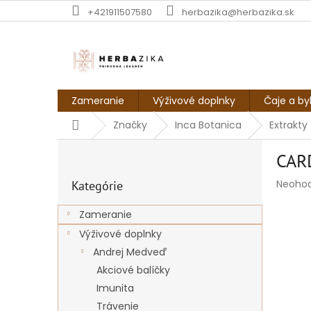
Prejsť
+421911507580
herbazika@herbazika.sk
na
obsah
Zameranie
Výživové doplnky
Čaje a by
Domov
Značky
Inca Botanica
Extrakty
B
CAR
o
Preskočiť
č
Prieme
Neoho
Kategórie
kategórie
n
hodnot
ý
produk
Zameranie
p
je
Výživové doplnky
a
0,0
z
n
Andrej Medveď
5
e
Akciové balíčky
hviezdi
l
Imunita
Trávenie