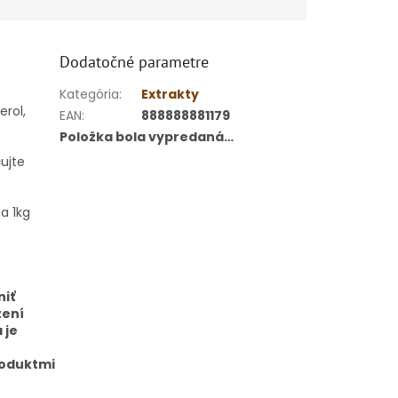
Dodatočné parametre
Kategória
:
Extrakty
erol,
EAN
:
888888881179
Položka bola vypredaná…
ujte
a 1kg
niť
žení
 je
roduktmi