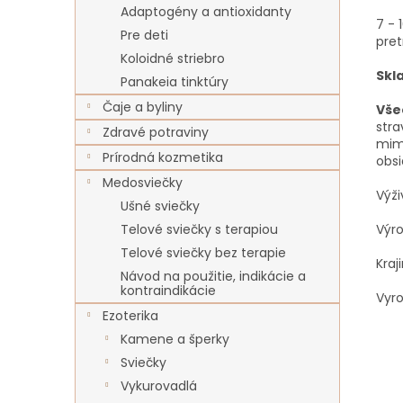
Adaptogény a antioxidanty
7 - 
Pre deti
pret
Koloidné striebro
Skl
Panakeia tinktúry
Čaje a byliny
Vše
stra
Zdravé potraviny
mim
Prírodná kozmetika
obsi
Medosviečky
Výž
Ušné sviečky
Výro
Telové sviečky s terapiou
Telové sviečky bez terapie
Kraj
Návod na použitie, indikácie a
kontraindikácie
Vyr
Ezoterika
Kamene a šperky
Sviečky
Vykurovadlá