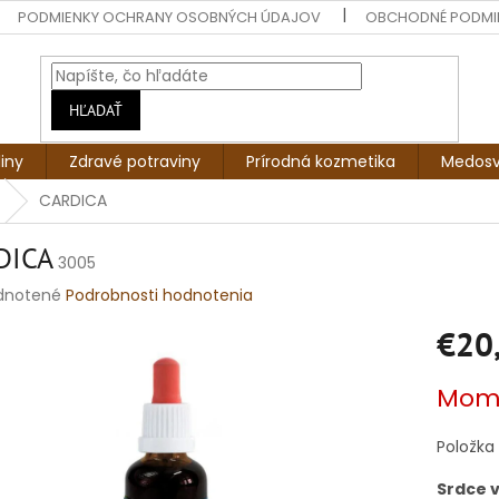
PODMIENKY OCHRANY OSOBNÝCH ÚDAJOV
OBCHODNÉ PODMI
HĽADAŤ
liny
Zdravé potraviny
Prírodná kozmetika
Medosv
CARDICA
DICA
3005
rné
dnotené
Podrobnosti hodnotenia
enie
€20
tu
Jednotko
Mome
cena:
čiek.
Položka
Srdce 