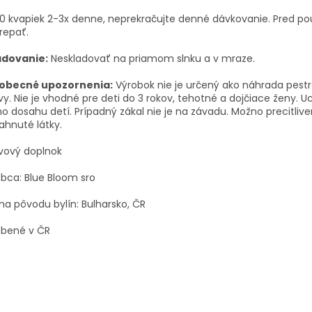
10 kvapiek 2-3x denne, neprekračujte denné dávkovanie.
Pred po
repať.
adovanie:
Neskladovať na priamom slnku a v mraze.
obecné upozornenia:
Výrobok nie je určený ako náhrada pestr
vy.
Nie je vhodné pre deti do 3 rokov, tehotné a dojčiace ženy.
Uc
o dosahu detí.
Prípadný zákal nie je na závadu.
Možno precitliv
ahnuté látky.
ivový doplnok
bca: Blue Bloom sro
ina pôvodu bylín: Bulharsko, ČR
obené v ČR