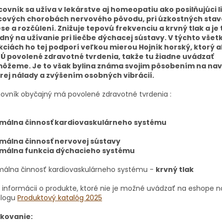
covník sa užíva v lekárstve aj homeopatiu ako posilňujúci li
cových chorobách nervového pôvodu, pri úzkostných stav
ese a rozčúlení.
Znižuje tepovú frekvenciu a krvný tlak a je 
dný na užívanie pri liečbe dýchacej sústavy.
V týchto všet
kciách ho tej podporí veľkou mierou Hojník horský, ktorý 
EÚ povolené zdravotné tvrdenia, takže tu žiadne uvádzať
môžeme.
Je to však bylina známa svojim pôsobením na na
rej nálady a zvýšením osobných vibrácií.
ovník obyčajný má povolené zdravotné tvrdenia :
málna činnosť kardiovaskulárneho systému
málna činnosť nervovej sústavy
málna funkcia dýchacieho systému
málna činnosť kardiovaskulárneho systému -
krvný tlak
 informácii o produkte, ktoré nie je možné uvádzať na eshope n
alogu
Produktový katalóg 2025
kovanie: