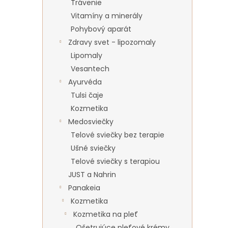
Trávenie
Vitamíny a minerály
Pohybový aparát
Zdravy svet - lipozomaly
Lipomaly
Vesantech
Ayurvéda
Tulsi čaje
Kozmetika
Medosviečky
Telové sviečky bez terapie
Ušné sviečky
Telové sviečky s terapiou
JUST a Nahrin
Panakeia
Kozmetika
Kozmetika na pleť
Ošetrujúce pleťové krémy