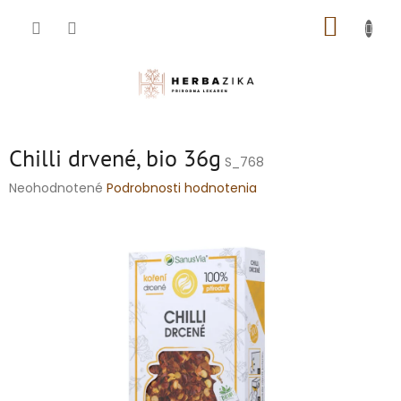
Prejsť
NÁKUP
na
obsah
KOŠÍK
Chilli drvené, bio 36g
S_768
Priemerné
Neohodnotené
Podrobnosti hodnotenia
hodnotenie
produktu
je
0,0
z
5
hviezdičiek.