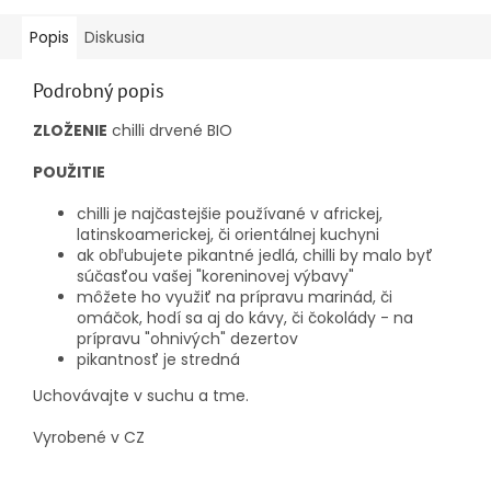
Popis
Diskusia
Podrobný popis
ZLOŽENIE
chilli drvené BIO
POUŽITIE
chilli je najčastejšie používané v africkej,
latinskoamerickej, či orientálnej kuchyni
ak obľubujete pikantné jedlá, chilli by malo byť
súčasťou vašej "koreninovej výbavy"
môžete ho využiť na prípravu marinád, či
omáčok, hodí sa aj do kávy, či čokolády - na
prípravu "ohnivých" dezertov
pikantnosť je stredná
Uchovávajte v suchu a tme.
Vyrobené v CZ