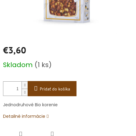
€3,60
Jednotková
Skladom
(1 ks)
cena:
Pridať do košíka
Jednodruhové Bio korenie
Detailné informácie