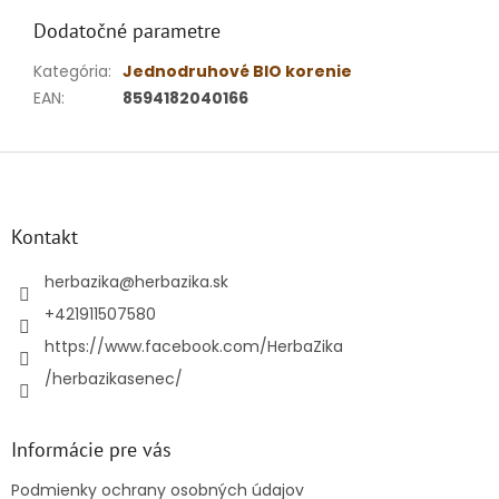
Dodatočné parametre
Kategória
:
Jednodruhové BIO korenie
EAN
:
8594182040166
Z
á
p
ä
Kontakt
t
i
herbazika
@
herbazika.sk
e
+421911507580
https://www.facebook.com/HerbaZika
/herbazikasenec/
Informácie pre vás
Podmienky ochrany osobných údajov