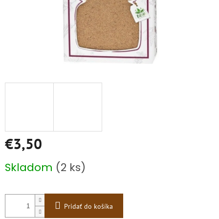
€3,50
Jednotková
Skladom
(2 ks)
cena:
Pridať do košíka