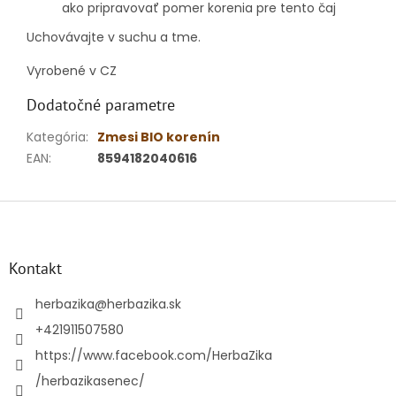
ako pripravovať pomer korenia pre tento čaj
Uchovávajte v suchu a tme.
Vyrobené v CZ
Dodatočné parametre
Kategória
:
Zmesi BIO korenín
EAN
:
8594182040616
Z
á
p
ä
Kontakt
t
i
herbazika
@
herbazika.sk
e
+421911507580
https://www.facebook.com/HerbaZika
/herbazikasenec/