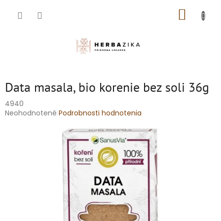
Prejsť
NÁKUP
na
obsah
KOŠÍK
Data masala, bio korenie bez soli 36g
4940
Priemerné
Neohodnotené
Podrobnosti hodnotenia
hodnotenie
produktu
je
0,0
z
5
hviezdičiek.