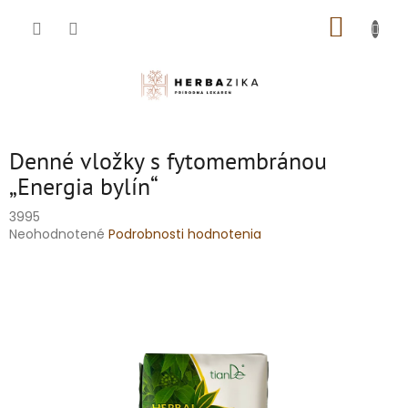
Prejsť
NÁKUP
na
obsah
KOŠÍK
Denné vložky s fytomembránou
„Energia bylín“
3995
Priemerné
Neohodnotené
Podrobnosti hodnotenia
hodnotenie
produktu
je
0,0
z
5
hviezdičiek.