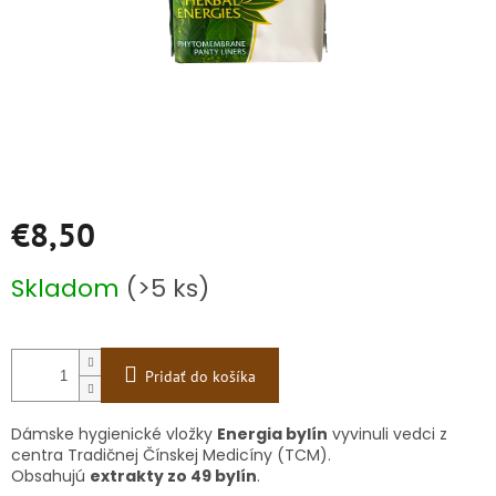
€8,50
Jednotková
Skladom
(>5 ks)
cena:
Pridať do košíka
Dámske hygienické vložky
Energia bylín
vyvinuli vedci z
centra Tradičnej Čínskej Medicíny (TCM).
Obsahujú
extrakty zo 49 bylín
.