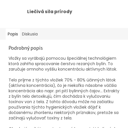
Liečivá sila prírody
Popis
Diskusia
Podrobný popis
Vložky sa vyrábajú pomocou špeciálnej technológiem
ktorá zahŕňa spracovanie čerstvo rezaných bylín. To
zaručuje omnoho vyššiu koncentráciu aktívnych látok.
Telo príjme z týchto vložiek 70% - 80% účinných látok
(aktívna koncentrácia), čo je niekoľko násobne väčšia
koncentrácia ako napr. pri pití bylinných čajov… Extrakty
z bylín telo detoxikujú, čím dochádza k vylučovaniu
toxínov von z tela. Z tohto dôvodu môže na začiatku
používania týchto hygienických vložiek dôjsť k
dočasnému zhoršeniu niektorých príznakov, pretože sa
začínajú vylučovať toxíny z tela.