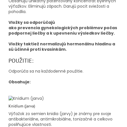
Obsahujú unikátny patentovaný koncentrát bylinných
výťažkov.
Eliminujú zápach.
Darujú pocit sviežosti a
pohodlia.
Vložky sa odporúčajú
ako prevencia gynekologických problémov počas
podpornej liečby a k upevneniu výsledkov liečby.
Vložky taktiež normalizujú hormonálnu hladinu a
sú účinné proti kvasinkám.
POUŽITIE:
Odporúča sa na každodenné použitie.
Obsahuje:
Knídium (jarva)
Výťažok zo semien knidia (jarvy) je známy pre svoje
antibakteriálne, antimikrobiálne, tonizačné a celkovo
posilňujúce vlastnosti.