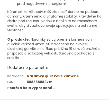
pred negatívnymi energiami.
Náramok zo záhnedy môžete nosiť denne na podporu
ochrany, uzemnenia a vnútornej stability. Pravidelne ho
čistite pod tečúcou vodou a nabíjajte na mesačnom
svetle, aby si zachoval svoje upokojujúce a ochranné
vlastnosti.
O produkte:
Náramky sú vyrobené z kamenných
guličiek veľkosti 4mm. Sú navlečené na dvojitej
elastickej gumičke s dĺžkou približne 19 cm, sú pružné a
prispôsobia sa každej veľkosti. Surovina pochádza z
Brazílie.
Dodatočné parametre
Kategória
:
Náramky guličkové kamene
EAN
:
888888883212
Položka bola vypredaná…
Z
á