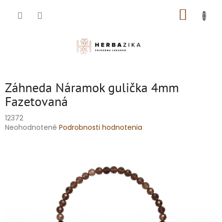
Prejsť
NÁKUP
na
obsah
KOŠÍK
Záhneda Náramok gulička 4mm
Fazetovaná
12372
Priemerné
Neohodnotené
Podrobnosti hodnotenia
hodnotenie
produktu
je
0,0
z
5
hviezdičiek.