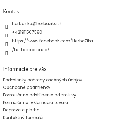
p
ä
Kontakt
t
i
herbazika
@
herbazika.sk
e
+421911507580
https://www.facebook.com/HerbaZika
/herbazikasenec/
Informácie pre vás
Podmienky ochrany osobných údajov
Obchodné podmienky
Formulár na odstúpenie od zmluvy
Formulár na reklamáciu tovaru
Doprava a platba
Kontaktný formulár