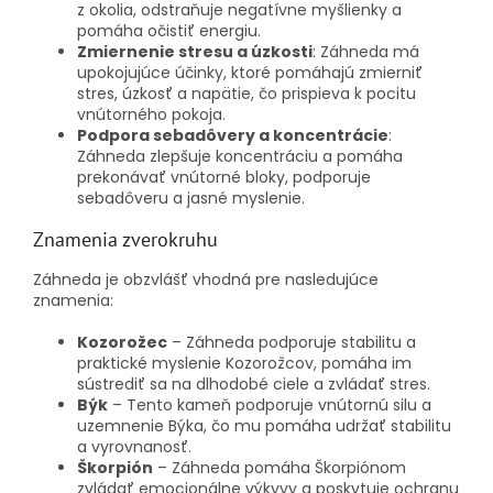
z okolia, odstraňuje negatívne myšlienky a
pomáha očistiť energiu.
Zmiernenie stresu a úzkosti
: Záhneda má
upokojujúce účinky, ktoré pomáhajú zmierniť
stres, úzkosť a napätie, čo prispieva k pocitu
vnútorného pokoja.
Podpora sebadôvery a koncentrácie
:
Záhneda zlepšuje koncentráciu a pomáha
prekonávať vnútorné bloky, podporuje
sebadôveru a jasné myslenie.
Znamenia zverokruhu
Záhneda je obzvlášť vhodná pre nasledujúce
znamenia:
Kozorožec
– Záhneda podporuje stabilitu a
praktické myslenie Kozorožcov, pomáha im
sústrediť sa na dlhodobé ciele a zvládať stres.
Býk
– Tento kameň podporuje vnútornú silu a
uzemnenie Býka, čo mu pomáha udržať stabilitu
a vyrovnanosť.
Škorpión
– Záhneda pomáha Škorpiónom
zvládať emocionálne výkyvy a poskytuje ochranu