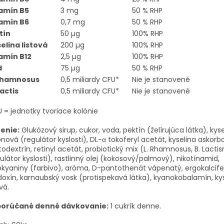
amín B5
3 mg
50 % RHP
amín B6
0,7 mg
50 % RHP
tín
50 µg
100% RHP
elina listová
200 µg
100% RHP
amín B12
2,5 µg
100% RHP
d
75 µg
50 % RHP
 Rhamnosus
0,5 miliardy CFU*
Nie je stanovené
Lactis
0,5 miliardy CFU*
Nie je stanovené
 = jednotky tvoriace kolónie
ženie:
Glukózový sirup, cukor, voda, pektín (želírujúca látka), kys
ónová (regulátor kyslosti), DL-α tokoferyl acetát, kyselina askorb
odextrín, retinyl acetát, probiotický mix (L. Rhamnosus, B. Lactisn
ulátor kyslosti), rastlinný olej (kokosový/palmový), nikotínamid,
kyaniny (farbivo), aróma, D-pantothenát vápenatý, ergokalcifer
doxín, karnaubský vosk (protispekavá látka), kyanokobalamín, ky
vá.
orúčané denné dávkovanie:
1 cukrík denne.