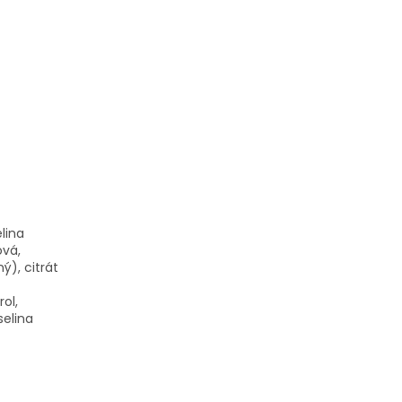
elina
ová,
ý), citrát
ol,
selina