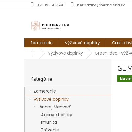
Prejsť
+421911507580
herbazika@herbazika.sk
na
obsah
Zameranie
Výživové doplnky
Čaje a by
Domov
Výživové doplnky
Green Idea- výživ
B
GUM
o
Preskočiť
č
Kategórie
kategórie
Novin
n
ý
Zameranie
p
Výživové doplnky
a
n
Andrej Medveď
e
Akciové balíčky
l
Imunita
Trávenie