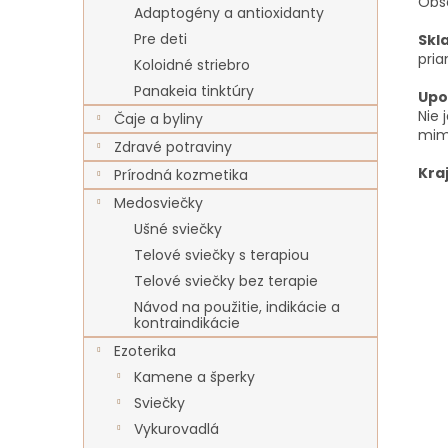
Obs
Adaptogény a antioxidanty
Pre deti
Skl
pri
Koloidné striebro
Panakeia tinktúry
Upo
Nie 
Čaje a byliny
mimo
Zdravé potraviny
Kra
Prírodná kozmetika
Medosviečky
Ušné sviečky
Telové sviečky s terapiou
Telové sviečky bez terapie
Návod na použitie, indikácie a
kontraindikácie
Ezoterika
Kamene a šperky
Sviečky
Vykurovadlá