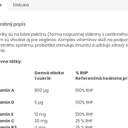
s
Diskusia
robný popis
íky sú na báze pektínu (forma rozpustnej vlákniny z rastlinného 
m sú vhodné aj pre vegánov. Komplex vitamínov slúži na podpo
itného systému, probiotiká stimulujú imunitu a udržujú zdravý t
át.
ívne látky:
Denná dávka
% RHP
1 cukrík
Referenčná hodnota pr
amín A
800 µg
100% RHP
amín D
5 µg
100% RHP
amín E
12 mg
100% RHP
amín C
20 mg
25 % RHP
amín B3
4 mg
25 % RHP