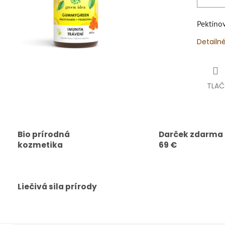
Pektínov
Detailn
TLAČ
Bio prírodná
Darček zdarma
kozmetika
69 €
Liečivá sila prírody