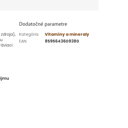
Dodatočné parametre
zdroja),
Kategória
:
Vitamíny a mineraly
ru
EAN
:
8595643609380
ráviaci
íjmu