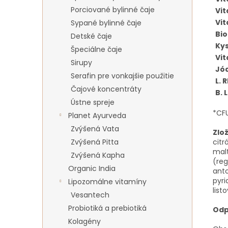
Porciované bylinné čaje
Vit
Vit
Sypané bylinné čaje
Bio
Detské čaje
Kys
Špeciálne čaje
Vit
Sirupy
Jó
Serafin pre vonkajšie použitie
L.
Čajové koncentráty
B. 
Ústne spreje
*CFU
Planet Ayurveda
Zvýšená Vata
Zlo
citr
Zvýšená Pitta
malt
Zvýšená Kapha
(reg
Organic India
anto
pyri
Lipozomálne vitamíny
listo
Vesantech
Probiotiká a prebiotiká
Odp
Kolagény