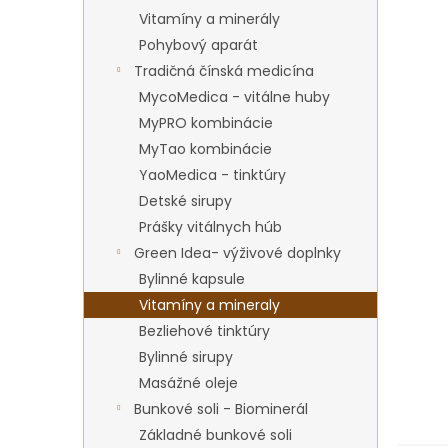
Vitamíny a minerály
Pohybový aparát
Tradičná čínská medicína
MycoMedica - vitálne huby
MyPRO kombinácie
MyTao kombinácie
YaoMedica - tinktúry
Detské sirupy
Prášky vitálnych húb
Green Idea- výživové doplnky
Bylinné kapsule
Vitamíny a mineraly
Bezliehové tinktúry
Bylinné sirupy
Masážné oleje
Bunkové soli - Biominerál
Základné bunkové soli