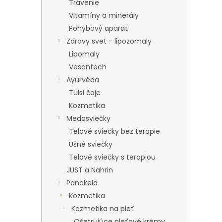
Trávenie
Vitamíny a minerály
Pohybový aparát
Zdravy svet - lipozomaly
Lipomaly
Vesantech
Ayurvéda
Tulsi čaje
Kozmetika
Medosviečky
Telové sviečky bez terapie
Ušné sviečky
Telové sviečky s terapiou
JUST a Nahrin
Panakeia
Kozmetika
Kozmetika na pleť
Ošetrujúce pleťové krémy