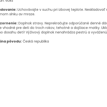
ah: 60ks
adovanie:
Uchovávajte v suchu pri izbovej teplote. Neskladovať
amom slnku av mraze.
zornenie:
Doplnok stravy. Neprekračujte odporúčané denné dá
je vhodné pre deti do troch rokov, tehotné a dojčiace matky. Ukl
 dosahu detí! Výživový doplnok nenahrádza pestrú a vyváženú 
jina pôvodu:
Česká republika