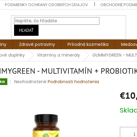
PODMIENKY OCHRANY OSOBNÝCH ÚDAJOV
OBCHODNÉ PODMI
HĽADAŤ
liny
Zdravé potraviny
Prírodná kozmetika
Medosv
ové doplnky
Vitamíny a mineraly
GUMMYGREEN - MULTI
MYGREEN - MULTIVITAMÍN + PROBIOTI
Priemerné
Neohodnotené
Podrobnosti hodnotenia
ka
hodnotenie
€10
produktu
je
0,0
Jednotko
Skl
z
cena:
5
hviezdičiek.