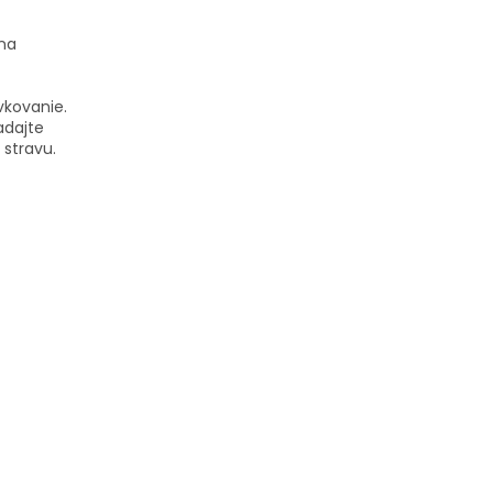
 na
vkovanie.
adajte
stravu.