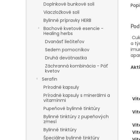
Doplnkové bunkové soli
Popi
Viaczložkové soli
Bylinné prípravky HERB
Pod
Bachové kvetové esencie -
Healing herbs
Cukr
Dvanásť liečiteľov
a tý
imun
Sedem pomocníkov
apar
Druhá devätnastka
Záchranná kombinácia - Päť
Akt
kvetov
Serafin
Prírodné kapsuly
Prírodné kapsuly s minerálmi a
Vit
vitamínmi
Pupeňové bylinné tinktúry
Vit
Bylinné tinktúry z pupeňových
zmesí
Vit
Bylinné tinktúry
Vit
Špeciálne bylinné tinktúry
Vit