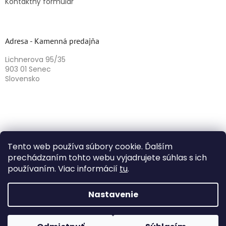
Kontaktný formulár
Adresa - Kamenná predajňa
Lichnerova 95/35
903 01 Senec
Slovensko
Tento web používa súbory cookie. Ďalším
prechádzaním tohto webu vyjadrujete súhlas s ich
používaním. Viac informácií
tu
.
Vytvoril Shoptet
Nastavenie
Copyright 2026
Herbazika
. Všetky práva vyhradené.