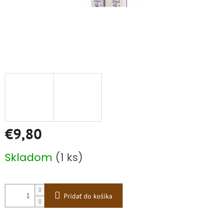
€9,80
Jednotková
Skladom
(1 ks)
cena:
Pridať do košíka