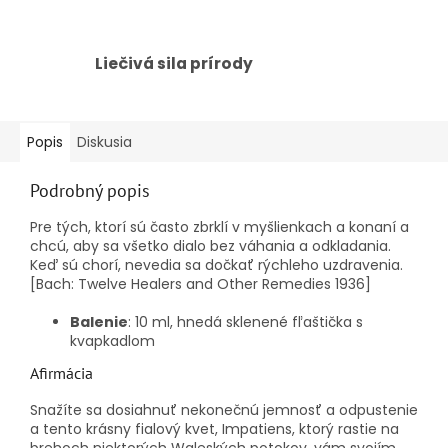
Liečivá sila prírody
Popis
Diskusia
Podrobný popis
Pre tých, ktorí sú často zbrklí v myšlienkach a konaní a
chcú, aby sa všetko dialo bez váhania a odkladania.
Keď sú chorí, nevedia sa dočkať rýchleho uzdravenia.
[Bach: Twelve Healers and Other Remedies 1936]
Balenie
: 10 ml, hnedá sklenené fľaštička s
kvapkadlom
Afirmácia
Snažíte sa dosiahnuť nekonečnú jemnosť a odpustenie
a tento krásny fialový kvet, Impatiens, ktorý rastie na