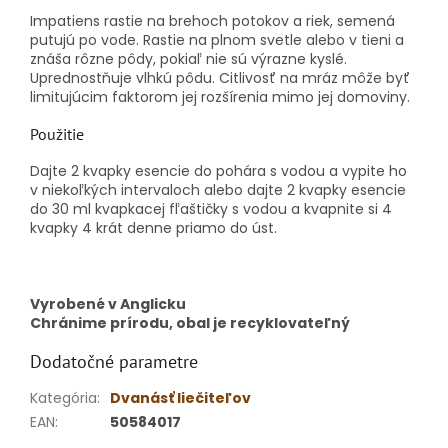
Impatiens rastie na brehoch potokov a riek, semená
putujú po vode. Rastie na plnom svetle alebo v tieni a
znáša rôzne pôdy, pokiaľ nie sú výrazne kyslé.
Uprednostňuje vlhkú pôdu. Citlivosť na mráz môže byť
limitujúcim faktorom jej rozšírenia mimo jej domoviny.
Použitie
Dajte 2 kvapky esencie do pohára s vodou a vypite ho
v niekoľkých intervaloch alebo dajte 2 kvapky esencie
do 30 ml kvapkacej fľaštičky s vodou a kvapnite si 4
kvapky 4 krát denne priamo do úst.
Vyrobené v Anglicku
Chránime prírodu, obal je recyklovateľný
Dodatočné parametre
Kategória
:
Dvanásť liečiteľov
EAN
:
50584017