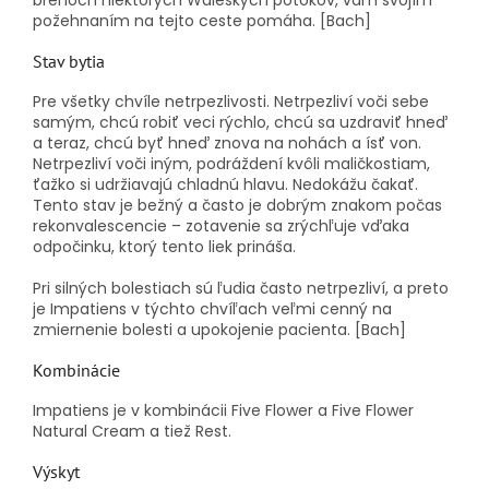
brehoch niektorých Waleských potokov, vám svojím
požehnaním na tejto ceste pomáha. [Bach]
Stav bytia
Pre všetky chvíle netrpezlivosti. Netrpezliví voči sebe
samým, chcú robiť veci rýchlo, chcú sa uzdraviť hneď
a teraz, chcú byť hneď znova na nohách a ísť von.
Netrpezliví voči iným, podráždení kvôli maličkostiam,
ťažko si udržiavajú chladnú hlavu. Nedokážu čakať.
Tento stav je bežný a často je dobrým znakom počas
rekonvalescencie – zotavenie sa zrýchľuje vďaka
odpočinku, ktorý tento liek prináša.
Pri silných bolestiach sú ľudia často netrpezliví, a preto
je Impatiens v týchto chvíľach veľmi cenný na
zmiernenie bolesti a upokojenie pacienta. [Bach]
Kombinácie
Impatiens je v kombinácii Five Flower a Five Flower
Natural Cream a tiež Rest.
Výskyt