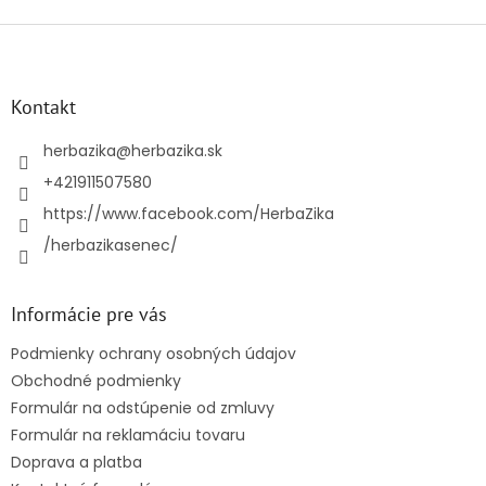
Z
á
p
ä
Kontakt
t
i
herbazika
@
herbazika.sk
e
+421911507580
https://www.facebook.com/HerbaZika
/herbazikasenec/
Informácie pre vás
Podmienky ochrany osobných údajov
Obchodné podmienky
Formulár na odstúpenie od zmluvy
Formulár na reklamáciu tovaru
Doprava a platba