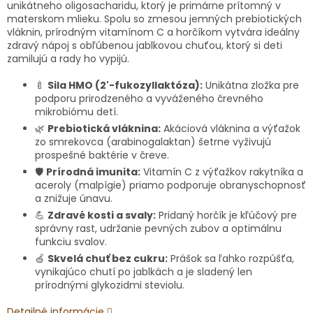
unikátneho oligosacharidu, ktorý je primárne prítomný v
materskom mlieku. Spolu so zmesou jemných prebiotických
vláknin, prírodným vitamínom C a horčíkom vytvára ideálny
zdravý nápoj s obľúbenou jablkovou chuťou, ktorý si deti
zamilujú a rady ho vypijú.
🍼
Sila HMO (2'-fukozyllaktóza):
Unikátna zložka pre
podporu prirodzeného a vyváženého črevného
mikrobiómu detí.
🌿
Prebiotická vláknina:
Akáciová vláknina a výťažok
zo smrekovca (arabinogalaktan) šetrne vyživujú
prospešné baktérie v čreve.
🛡️
Prírodná imunita:
Vitamín C z výťažkov rakytníka a
aceroly (malpígie) priamo podporuje obranyschopnosť
a znižuje únavu.
💪
Zdravé kosti a svaly:
Pridaný horčík je kľúčový pre
správny rast, udržanie pevných zubov a optimálnu
funkciu svalov.
🍏
Skvelá chuť bez cukru:
Prášok sa ľahko rozpúšťa,
vynikajúco chutí po jablkách a je sladený len
prírodnými glykozidmi steviolu.
Detailné informácie