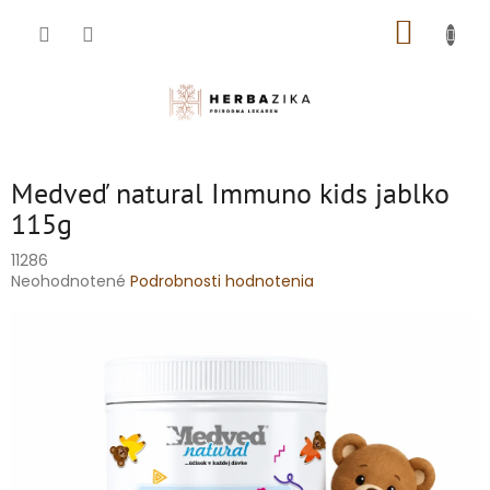
Prejsť
NÁKUP
na
obsah
KOŠÍK
Medveď natural Immuno kids jablko
115g
11286
Priemerné
Neohodnotené
Podrobnosti hodnotenia
hodnotenie
produktu
je
0,0
z
5
hviezdičiek.