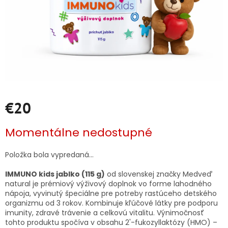
€20
Jednotková
Momentálne nedostupné
cena:
Položka bola vypredaná…
IMMUNO kids jablko (115 g)
od slovenskej značky Medveď
natural je prémiový výživový doplnok vo forme lahodného
nápoja, vyvinutý špeciálne pre potreby rastúceho detského
organizmu od 3 rokov. Kombinuje kľúčové látky pre podporu
imunity, zdravé trávenie a celkovú vitalitu. Výnimočnosť
tohto produktu spočíva v obsahu 2'-fukozyllaktózy (HMO) –