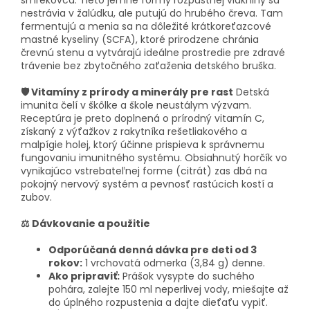
smrekovca. Tieto jemné formy rozpustnej vlákniny sa
nestrávia v žalúdku, ale putujú do hrubého čreva. Tam
fermentujú a menia sa na dôležité krátkoreťazcové
mastné kyseliny (SCFA), ktoré prirodzene chránia
črevnú stenu a vytvárajú ideálne prostredie pre zdravé
trávenie bez zbytočného zaťaženia detského bruška.
🛡️ Vitamíny z prírody a minerály pre rast
Detská
imunita čelí v škôlke a škole neustálym výzvam.
Receptúra je preto doplnená o prírodný vitamín C,
získaný z výťažkov z rakytníka rešetliakového a
malpígie holej, ktorý účinne prispieva k správnemu
fungovaniu imunitného systému. Obsiahnutý horčík vo
vynikajúco vstrebateľnej forme (citrát) zas dbá na
pokojný nervový systém a pevnosť rastúcich kostí a
zubov.
⚖️ Dávkovanie a použitie
Odporúčaná denná dávka pre deti od 3
rokov:
1 vrchovatá odmerka (3,84 g) denne.
Ako pripraviť:
Prášok vysypte do suchého
pohára, zalejte 150 ml neperlivej vody, miešajte až
do úplného rozpustenia a dajte dieťaťu vypiť.