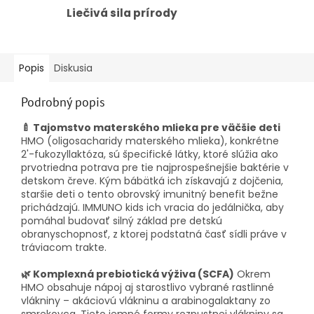
Liečivá sila prírody
Popis
Diskusia
Podrobný popis
🍼 Tajomstvo materského mlieka pre väčšie deti
HMO (oligosacharidy materského mlieka), konkrétne
2'-fukozyllaktóza, sú špecifické látky, ktoré slúžia ako
prvotriedna potrava pre tie najprospešnejšie baktérie v
detskom čreve. Kým bábätká ich získavajú z dojčenia,
staršie deti o tento obrovský imunitný benefit bežne
prichádzajú. IMMUNO kids ich vracia do jedálnička, aby
pomáhal budovať silný základ pre detskú
obranyschopnosť, z ktorej podstatná časť sídli práve v
tráviacom trakte.
🌿 Komplexná prebiotická výživa (SCFA)
Okrem
HMO obsahuje nápoj aj starostlivo vybrané rastlinné
vlákniny – akáciovú vlákninu a arabinogalaktany zo