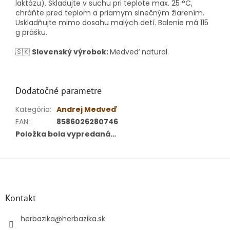
laktózu). Skladujte v suchu pri teplote max. 25 °C,
chráňte pred teplom a priamym slnečným žiarením.
Uskladňujte mimo dosahu malých detí. Balenie má 115
g prášku.
🇸🇰
Slovenský výrobok:
Medveď natural.
Dodatočné parametre
Kategória
:
Andrej Medveď
EAN
:
8586026280746
Položka bola vypredaná…
Z
á
p
ä
Kontakt
t
i
herbazika
@
herbazika.sk