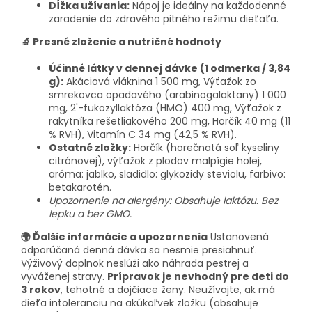
Dĺžka užívania:
Nápoj je ideálny na každodenné
zaradenie do zdravého pitného režimu dieťaťa.
🔬 Presné zloženie a nutričné hodnoty
Účinné látky v dennej dávke (1 odmerka / 3,84
g):
Akáciová vláknina 1 500 mg, Výťažok zo
smrekovca opadavého (arabinogalaktany) 1 000
mg, 2'-fukozyllaktóza (HMO) 400 mg, Výťažok z
rakytníka rešetliakového 200 mg, Horčík 40 mg (11
% RVH), Vitamín C 34 mg (42,5 % RVH).
Ostatné zložky:
Horčík (horečnatá soľ kyseliny
citrónovej), výťažok z plodov malpígie holej,
aróma: jablko, sladidlo: glykozidy steviolu, farbivo:
betakarotén.
Upozornenie na alergény: Obsahuje laktózu. Bez
lepku a bez GMO.
🌍 Ďalšie informácie a upozornenia
Ustanovená
odporúčaná denná dávka sa nesmie presiahnuť.
Výživový doplnok neslúži ako náhrada pestrej a
vyváženej stravy.
Prípravok je nevhodný pre deti do
3 rokov
, tehotné a dojčiace ženy. Neužívajte, ak má
dieťa intoleranciu na akúkoľvek zložku (obsahuje