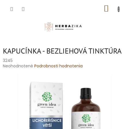
Prejsť
NÁKUP
na
obsah
KOŠÍK
KAPUCÍNKA - BEZLIEHOVÁ TINKTÚRA
3245
Priemerné
Neohodnotené
Podrobnosti hodnotenia
hodnotenie
produktu
je
0,0
z
5
hviezdičiek.