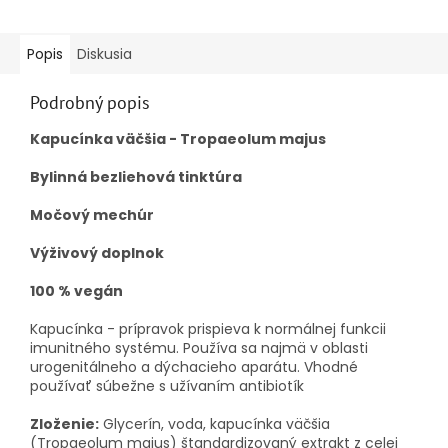
Popis
Diskusia
Podrobný popis
Kapucínka väčšia - Tropaeolum majus
Bylinná bezliehová tinktúra
Močový mechúr
Výživový doplnok
​100
% vegán
Kapucínka - prípravok prispieva k normálnej funkcii
imunitného systému.
Používa sa najmä v oblasti
urogenitálneho a dýchacieho aparátu.
Vhodné
používať súbežne s užívaním antibiotík
Zloženie:
Glycerín, voda, kapucínka väčšia
(Tropaeolum majus) štandardizovaný extrakt z celej