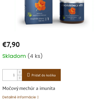
€7,90
Jednotková
Skladom
(4 ks)
cena:
Pridať do košíka
Močový mechúr a imunita
Detailné informácie