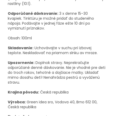
rastliny (10:1).
Odporúčané dávkovanie:
3 x denne 15–30
kvapiek.
Tinktúru je možné pridať do studeného
nápoja.
Podávajte v jednej fáze ešte 10 dní po
vymiznutí príznakov.
Obsah: 100ml
Skladovanie:
Uchovávajte v suchu pri izbovej
teplote.
Neskladovať na priamom slnku av mraze.
Upozornenie:
Doplnok stravy.
Neprekračujte
odporúčané denné dávkovanie.
Nie je vhodné pre deti
do troch rokov, tehotné a dojčiace matky.
Ukladať
mimo dosahu detí!
Nenahrádza pestrú a vyváženú
stravu.
Krajina pôvodu:
Česká republika
Výrobca:
Green idea sro, Vodova 40, Brno 612 00,
Česká republika