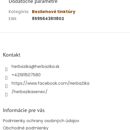
Dodatočné parametre
Kategória
:
Bezliehové tinktúry
EAN
:
8595643611802
Z
á
p
ä
Kontakt
t
i
herbazika
@
herbazika.sk
e
+421911507580
https://www.facebook.com/HerbaZika
/herbazikasenec/
Informácie pre vás
Podmienky ochrany osobných údajov
Obchodné podmienky