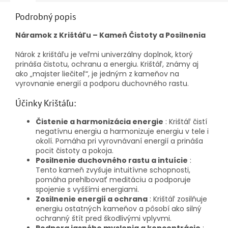
Podrobný popis
Náramok z Krištáľu – Kameň Čistoty a Posilnenia
Nárok z krištáľu je veľmi univerzálny doplnok, ktorý
prináša čistotu, ochranu a energiu. Krištáľ, známy aj
ako „majster liečiteľ“, je jedným z kameňov na
vyrovnanie energií a podporu duchovného rastu.
Účinky Krištáľu:
Čistenie a harmonizácia energie
: Krištáľ čistí
negatívnu energiu a harmonizuje energiu v tele i
okolí. Pomáha pri vyrovnávaní energií a prináša
pocit čistoty a pokoja.
Posilnenie duchovného rastu a intuície
:
Tento kameň zvyšuje intuitívne schopnosti,
pomáha prehlbovať meditáciu a podporuje
spojenie s vyššími energiami.
Zosilnenie energií a ochrana
: Krištáľ zosilňuje
energiu ostatných kameňov a pôsobí ako silný
ochranný štít pred škodlivými vplyvmi.