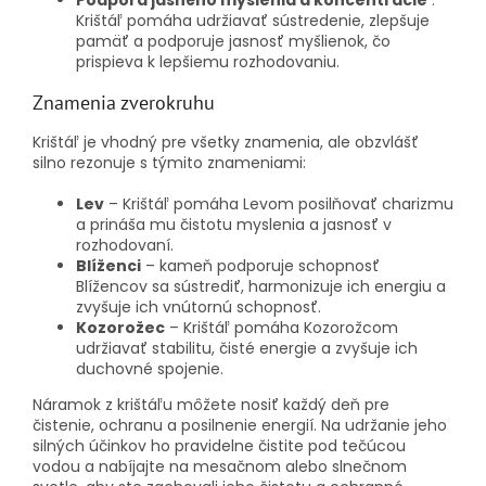
Podpora jasného myslenia a koncentrácie
:
Krištáľ pomáha udržiavať sústredenie, zlepšuje
pamäť a podporuje jasnosť myšlienok, čo
prispieva k lepšiemu rozhodovaniu.
Znamenia zverokruhu
Krištáľ je vhodný pre všetky znamenia, ale obzvlášť
silno rezonuje s týmito znameniami:
Lev
– Krištáľ pomáha Levom posilňovať charizmu
a prináša mu čistotu myslenia a jasnosť v
rozhodovaní.
Blíženci
– kameň podporuje schopnosť
Blížencov sa sústrediť, harmonizuje ich energiu a
zvyšuje ich vnútornú schopnosť.
Kozorožec
– Krištáľ pomáha Kozorožcom
udržiavať stabilitu, čisté energie a zvyšuje ich
duchovné spojenie.
Náramok z krištáľu môžete nosiť každý deň pre
čistenie, ochranu a posilnenie energií. Na udržanie jeho
silných účinkov ho pravidelne čistite pod tečúcou
vodou a nabíjajte na mesačnom alebo slnečnom