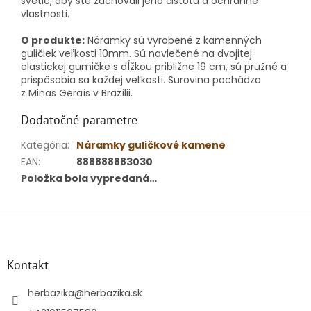
svetle, aby ste zachovali jeho čistotu a ochranné
vlastnosti.
O produkte:
Náramky sú vyrobené z kamenných
guličiek veľkosti 10mm. Sú navlečené na dvojitej
elastickej gumičke s dĺžkou približne 19 cm, sú pružné a
prispôsobia sa každej veľkosti. Surovina pochádza
z Minas Geraís v Brazílii.
Dodatočné parametre
Kategória
:
Náramky guličkové kamene
EAN
:
888888883030
Položka bola vypredaná…
Z
á
p
ä
Kontakt
t
i
herbazika
@
herbazika.sk
e