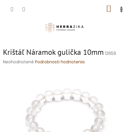
Prejsť
NÁKUP
na
obsah
KOŠÍK
Krištáľ Náramok gulička 10mm
12659
Priemerné
Neohodnotené
Podrobnosti hodnotenia
hodnotenie
produktu
je
0,0
z
5
hviezdičiek.