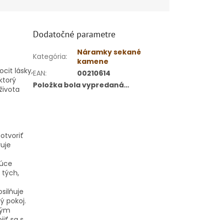
Dodatočné parametre
Náramky sekané
Kategória
:
kamene
cit lásky,
EAN
:
00210614
ktorý
Položka bola vypredaná…
života
otvoriť
ruje
júce
 tých,
osilňuje
ý pokoj.
ným
iť sa s