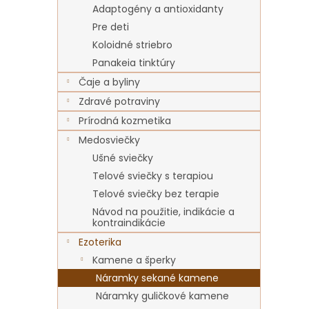
Adaptogény a antioxidanty
Pre deti
Koloidné striebro
Panakeia tinktúry
Čaje a byliny
Zdravé potraviny
Prírodná kozmetika
Medosviečky
Ušné sviečky
Telové sviečky s terapiou
Telové sviečky bez terapie
Návod na použitie, indikácie a
kontraindikácie
Ezoterika
Kamene a šperky
Náramky sekané kamene
Náramky guličkové kamene