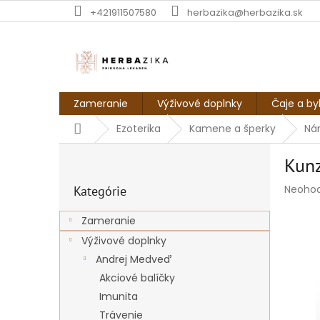
Prejsť
+421911507580
herbazika@herbazika.sk
na
obsah
Zameranie
Výživové doplnky
Čaje a by
Domov
Ezoterika
Kamene a šperky
Ná
B
Kunz
o
Preskočiť
č
Prieme
Neoho
Kategórie
kategórie
n
hodnot
ý
produk
Zameranie
p
je
Výživové doplnky
a
0,0
z
n
Andrej Medveď
5
e
Akciové balíčky
hviezdi
l
Imunita
Trávenie