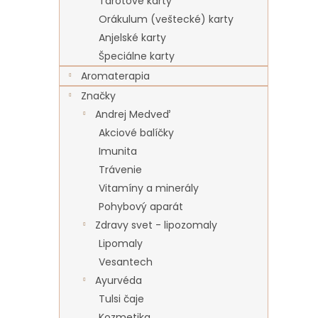
Tarotové karty
Orákulum (veštecké) karty
Anjelské karty
Špeciálne karty
Aromaterapia
Značky
Andrej Medveď
Akciové balíčky
Imunita
Trávenie
Vitamíny a minerály
Pohybový aparát
Zdravy svet - lipozomaly
Lipomaly
Vesantech
Ayurvéda
Tulsi čaje
Kozmetika