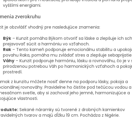
vyššími energiami.
menia zverokruhu
it je obzvlášť vhodný pre nasledujúce znamenia:
Býk
– Kunzit pomáha Býkom otvoriť sa láske a zlepšuje ich sc
prejavovať súcit a harmóniu vo vzťahoch.
Rak
– Tento kameň podporuje emocionálnu stabilitu a upokojuj
povahu Raka, pomáha mu zvládať stres a zlepšuje sebaprijatie
Váhy
– Kunzit podporuje harmóniu, lásku a rovnováhu, čo je v 
prirodzenou potrebou Váh po harmonických vzťahoch a poko
prostredí.
mok z kunzitu môžete nosiť denne na podporu lásky, pokoja a
ionálnej rovnováhy. Pravidelne ho čistite pod tečúcou vodou a 
esačnom svetle, aby si zachoval jeho jemné, harmonizujúce a
ojujúce vlastnosti.
rodukte:
Sekané náramky sú tvorené z drobných kamienkov
avidelných tvarov a majú dĺžku 19 cm. Pochádza z Nigérie.