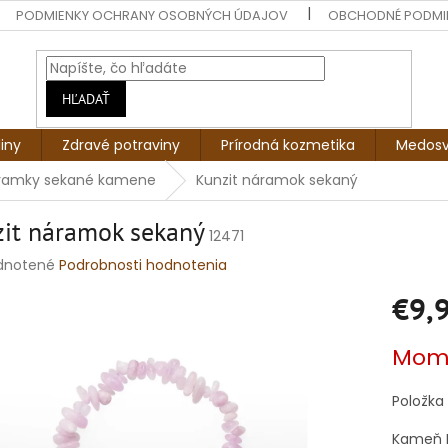
PODMIENKY OCHRANY OSOBNÝCH ÚDAJOV
OBCHODNÉ PODMI
HĽADAŤ
liny
Zdravé potraviny
Prírodná kozmetika
Medosv
ramky sekané kamene
Kunzit náramok sekaný
it náramok sekaný
12471
rné
dnotené
Podrobnosti hodnotenia
enie
€9,
tu
Jednotko
Mome
cena:
čiek.
Položka
Kameň L