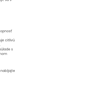
hopnosť
e citlivú
.
súlade s
jnom
nabíjajte