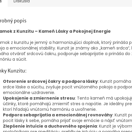
s
Diskusia
robný popis
amok z Kunzitu – Kameň Lásky a Pokojnej Energie
mok z kunzitu je jemný a harmonizujúci doplnok, ktorý prináša po
ja a emocionálnej stability. Kunzit je známy ako „kameň srdca“, 
ha otvárať srdcovú čakru, podporuje sebaprijatie a prináša do 
óniu a súcit.
nky Kunzitu:
Otvorenie srdcovej čakry a podpora lásky
: Kunzit pomáha 
srdce láske a súcitu, zvyšuje pocit vnútorného pokoja a podpo
emocionálne uzdravenie.
Upokojenie a zmiernenie stresu
: Tento kameň má upokoju
účinky, ktoré pomáhajú zmierniť stres a napätie. Je ideálny pre
ktorí hľadajú vnútornú harmóniu a uvoľnenie.
Podpora sebaprijatia a emocionálnej rovnováhy
: Kunzit p
pocit lásky k sebe, pomáha prijať svoje emócie a nájsť vnútorn
Zlepšenie intuície a duchovného spojenia
: Kunzit je výbor
spoločníkom pre meditáciu, prehlbuje intuíciu a pomáha prepoj