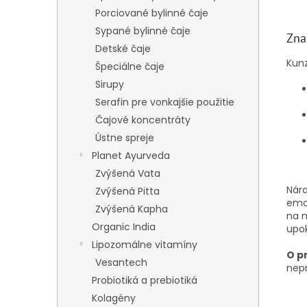
Porciované bylinné čaje
Sypané bylinné čaje
Zna
Detské čaje
Kunz
Špeciálne čaje
Sirupy
Serafin pre vonkajšie použitie
Čajové koncentráty
Ústne spreje
Planet Ayurveda
Zvýšená Vata
Nára
Zvýšená Pitta
emoc
Zvýšená Kapha
na m
Organic India
upok
Lipozomálne vitamíny
O p
Vesantech
nepr
Probiotiká a prebiotiká
Kolagény