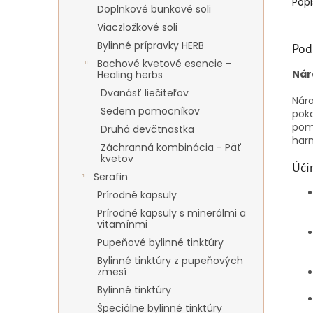
Popi
Doplnkové bunkové soli
Viaczložkové soli
Bylinné prípravky HERB
Pod
Bachové kvetové esencie -
Nár
Healing herbs
Dvanásť liečiteľov
Nára
Sedem pomocníkov
poko
pomá
Druhá devätnastka
harm
Záchranná kombinácia - Päť
kvetov
Úči
Serafin
Prírodné kapsuly
Prírodné kapsuly s minerálmi a
vitamínmi
Pupeňové bylinné tinktúry
Bylinné tinktúry z pupeňových
zmesí
Bylinné tinktúry
Špeciálne bylinné tinktúry