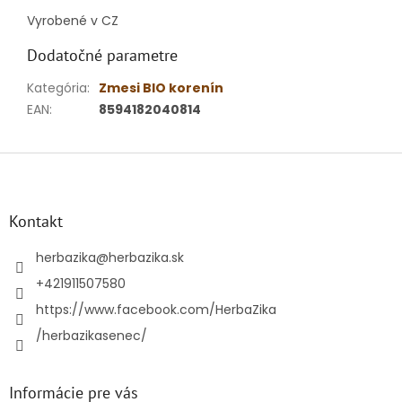
Vyrobené v CZ
Dodatočné parametre
Kategória
:
Zmesi BIO korenín
EAN
:
8594182040814
Z
á
p
ä
Kontakt
t
i
herbazika
@
herbazika.sk
e
+421911507580
https://www.facebook.com/HerbaZika
/herbazikasenec/
Informácie pre vás