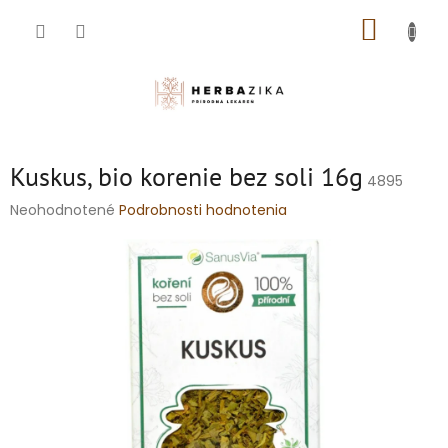
Prejsť
NÁKUP
na
obsah
KOŠÍK
Kuskus, bio korenie bez soli 16g
4895
Priemerné
Neohodnotené
Podrobnosti hodnotenia
hodnotenie
produktu
je
0,0
z
5
hviezdičiek.