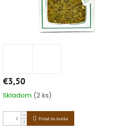
€3,50
Jednotková
Skladom
(2 ks)
cena:
Pridať do košíka