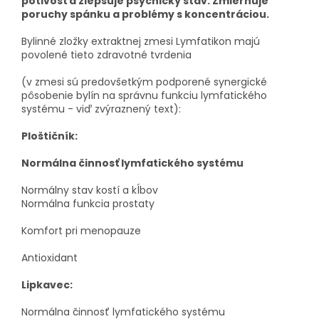
potivosť a zlepšuje psychický stav.
Zmierňuje
poruchy spánku a problémy s koncentráciou.
Bylinné zložky extraktnej zmesi Lymfatikon majú
povolené tieto zdravotné tvrdenia
(v zmesi sú predovšetkým podporené synergické
pôsobenie bylín na správnu funkciu lymfatického
systému - viď zvýraznený text):
Ploštičník:
Normálna činnosť lymfatického systému
Normálny stav kostí a kĺbov
Normálna funkcia prostaty
Komfort pri menopauze
Antioxidant
Lipkavec:
Normálna činnosť lymfatického systému