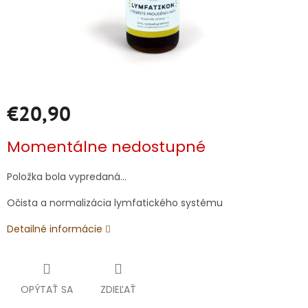
€20,90
Jednotková
Momentálne nedostupné
cena:
Položka bola vypredaná…
Očista a normalizácia lymfatického systému
Detailné informácie
OPÝTAŤ SA
ZDIEĽAŤ