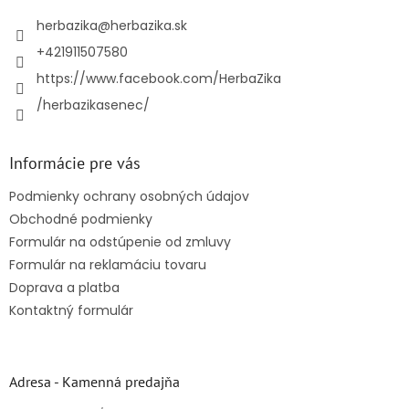
t
i
herbazika
@
herbazika.sk
e
+421911507580
https://www.facebook.com/HerbaZika
/herbazikasenec/
Informácie pre vás
Podmienky ochrany osobných údajov
Obchodné podmienky
Formulár na odstúpenie od zmluvy
Formulár na reklamáciu tovaru
Doprava a platba
Kontaktný formulár
Adresa - Kamenná predajňa