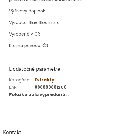
Výživový doplnok
Výrobca: Blue Bloom sro
Vyrobené v ČR
Krajina pôvodu: ČR
Dodatočné parametre
Kategória
:
Extrakty
EAN
:
888888881206
Položka bola vypredaná…
Z
á
p
ä
Kontakt