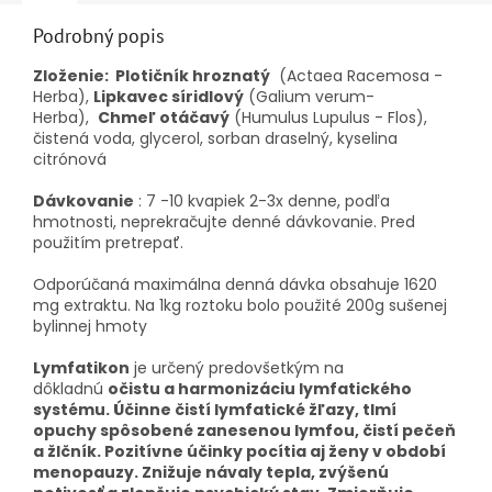
Podrobný popis
Zloženie:
Plotičník hroznatý
(Actaea Racemosa -
Herba),
Lipkavec síridlový
(Galium verum-
Herba),
Chmeľ otáčavý
(Humulus Lupulus - Flos),
čistená voda, glycerol, sorban draselný, kyselina
citrónová
Dávkovanie
: 7 -10 kvapiek 2-3x denne, podľa
hmotnosti, neprekračujte denné dávkovanie.
Pred
použitím pretrepať.
Odporúčaná maximálna denná dávka obsahuje 1620
mg extraktu.
Na 1kg roztoku bolo použité 200g sušenej
bylinnej hmoty
Lymfatikon
je určený predovšetkým na
dôkladnú
očistu a harmonizáciu lymfatického
systému.
Účinne čistí lymfatické žľazy, tlmí
opuchy spôsobené zanesenou lymfou, čistí pečeň
a žlčník.
Pozitívne účinky pocítia aj ženy v období
menopauzy.
Znižuje návaly tepla, zvýšenú