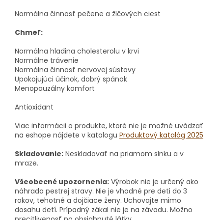
Normálna činnosť pečene a žlčových ciest
Chmeľ:
Normálna hladina cholesterolu v krvi
Normálne trávenie
Normálna činnosť nervovej sústavy
Upokojujúci účinok, dobrý spánok
Menopauzálny komfort
Antioxidant
Viac informácii o produkte, ktoré nie je možné uvádzať
na eshope nájdete v katalogu
Produktový katalóg 2025
Skladovanie:
Neskladovať na priamom slnku a v
mraze.
Všeobecné upozornenia:
Výrobok nie je určený ako
náhrada pestrej stravy.
Nie je vhodné pre deti do 3
rokov, tehotné a dojčiace ženy.
Uchovajte mimo
dosahu detí.
Prípadný zákal nie je na závadu.
Možno
precitlivenosť na obsiahnuté látky.