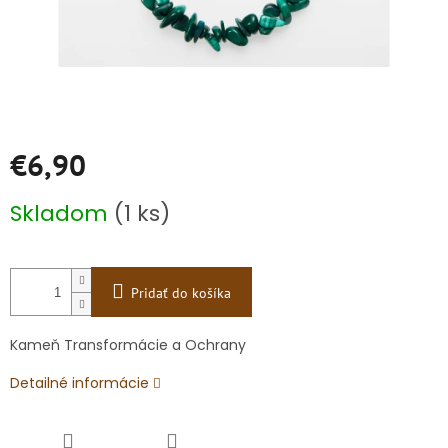
€6,90
Jednotková
Skladom
(1 ks)
cena:
Pridať do košíka
Kameň Transformácie a Ochrany
Detailné informácie