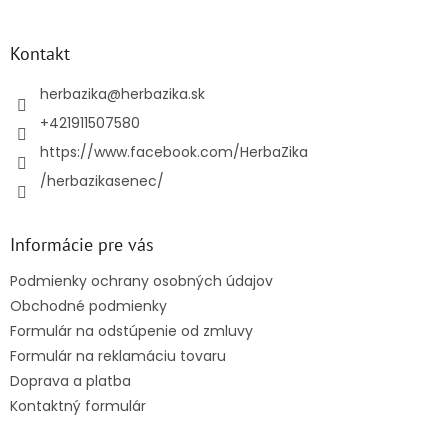
á
p
ä
Kontakt
t
i
herbazika
@
herbazika.sk
e
+421911507580
https://www.facebook.com/HerbaZika
/herbazikasenec/
Informácie pre vás
Podmienky ochrany osobných údajov
Obchodné podmienky
Formulár na odstúpenie od zmluvy
Formulár na reklamáciu tovaru
Doprava a platba
Kontaktný formulár