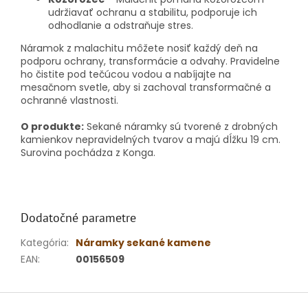
udržiavať ochranu a stabilitu, podporuje ich
odhodlanie a odstraňuje stres.
Náramok z malachitu môžete nosiť každý deň na
podporu ochrany, transformácie a odvahy. Pravidelne
ho čistite pod tečúcou vodou a nabíjajte na
mesačnom svetle, aby si zachoval transformačné a
ochranné vlastnosti.
O produkte:
Sekané náramky sú tvorené z drobných
kamienkov nepravidelných tvarov a majú dĺžku 19 cm.
Surovina pochádza z Konga.
Dodatočné parametre
Kategória
:
Náramky sekané kamene
EAN
:
00156509
Z