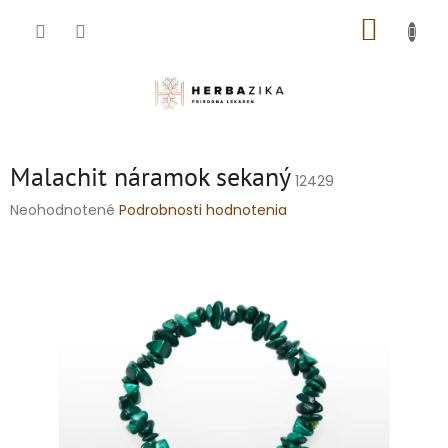
Prejsť
NÁKUP
na
obsah
KOŠÍK
Malachit náramok sekaný
12429
Priemerné
Neohodnotené
Podrobnosti hodnotenia
hodnotenie
produktu
je
0,0
z
5
hviezdičiek.