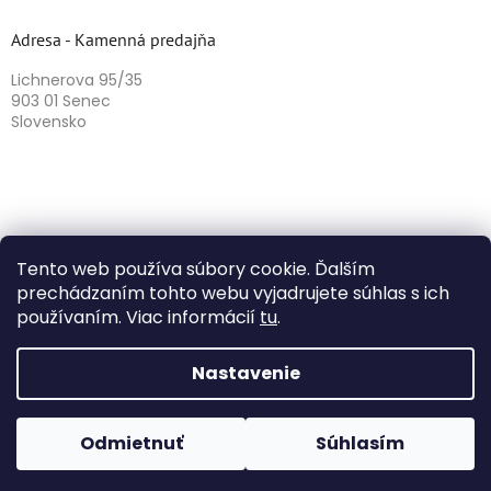
Adresa - Kamenná predajňa
Lichnerova 95/35
903 01 Senec
Slovensko
Tento web používa súbory cookie. Ďalším
prechádzaním tohto webu vyjadrujete súhlas s ich
používaním. Viac informácií
tu
.
Vytvoril Shoptet
Nastavenie
Copyright 2026
Herbazika
. Všetky práva vyhradené.
Odmietnuť
Súhlasím
Upraviť nastavenie cookies