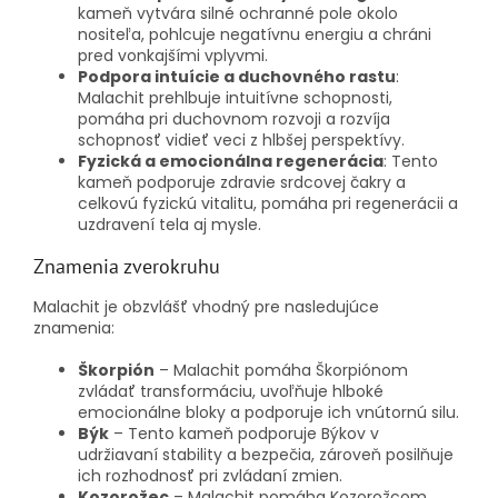
kameň vytvára silné ochranné pole okolo
nositeľa, pohlcuje negatívnu energiu a chráni
pred vonkajšími vplyvmi.
Podpora intuície a duchovného rastu
:
Malachit prehlbuje intuitívne schopnosti,
pomáha pri duchovnom rozvoji a rozvíja
schopnosť vidieť veci z hlbšej perspektívy.
Fyzická a emocionálna regenerácia
: Tento
kameň podporuje zdravie srdcovej čakry a
celkovú fyzickú vitalitu, pomáha pri regenerácii a
uzdravení tela aj mysle.
Znamenia zverokruhu
Malachit je obzvlášť vhodný pre nasledujúce
znamenia:
Škorpión
– Malachit pomáha Škorpiónom
zvládať transformáciu, uvoľňuje hlboké
emocionálne bloky a podporuje ich vnútornú silu.
Býk
– Tento kameň podporuje Býkov v
udržiavaní stability a bezpečia, zároveň posilňuje
ich rozhodnosť pri zvládaní zmien.
Kozorožec
– Malachit pomáha Kozorožcom