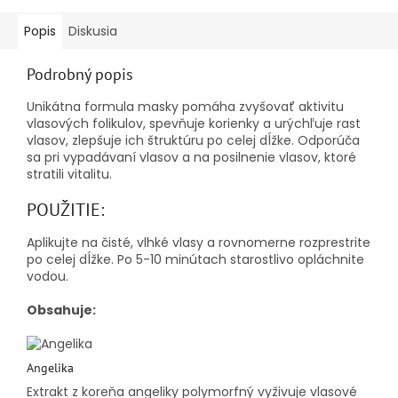
Popis
Diskusia
Podrobný popis
Unikátna formula masky pomáha zvyšovať aktivitu
vlasových folikulov, spevňuje korienky a urýchľuje rast
vlasov, zlepšuje ich štruktúru po celej dĺžke.
Odporúča
sa pri vypadávaní vlasov a na posilnenie vlasov, ktoré
stratili vitalitu.
POUŽITIE:
Aplikujte na čisté, vlhké vlasy a rovnomerne rozprestrite
po celej dĺžke.
Po 5-10 minútach starostlivo opláchnite
vodou.
Obsahuje:
Angelika
Extrakt z koreňa angeliky polymorfný vyživuje vlasové