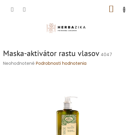
Prejsť
NÁKUP
na
obsah
KOŠÍK
Maska-aktivátor rastu vlasov
4047
Priemerné
Neohodnotené
Podrobnosti hodnotenia
hodnotenie
produktu
je
0,0
z
5
hviezdičiek.