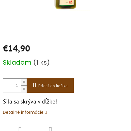
€14,90
Jednotková
Skladom
(1 ks)
cena:
Pridať do košíka
Sila sa skrýva v dĺžke!
Detailné informácie