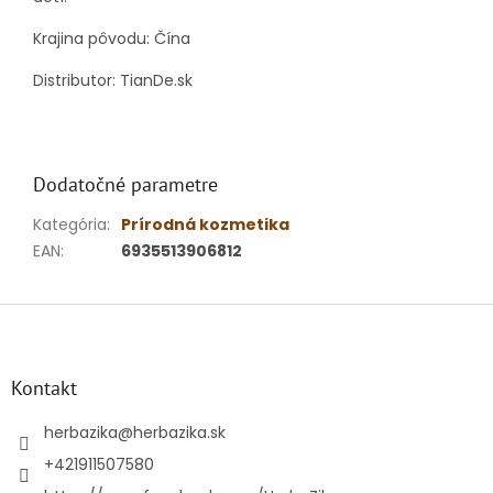
Krajina pôvodu: Čína
Distributor: TianDe.sk
Dodatočné parametre
Kategória
:
Prírodná kozmetika
EAN
:
6935513906812
Z
á
p
ä
Kontakt
t
i
herbazika
@
herbazika.sk
e
+421911507580