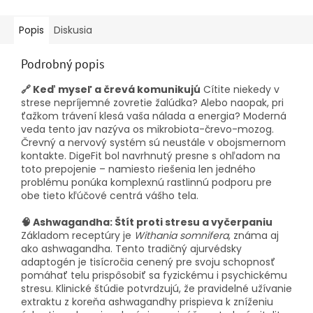
Popis
Diskusia
Podrobný popis
🔗 Keď myseľ a črevá komunikujú
Cítite niekedy v
strese nepríjemné zovretie žalúdka? Alebo naopak, pri
ťažkom trávení klesá vaša nálada a energia? Moderná
veda tento jav nazýva os mikrobiota-črevo-mozog.
Črevný a nervový systém sú neustále v obojsmernom
kontakte. DigeFit bol navrhnutý presne s ohľadom na
toto prepojenie – namiesto riešenia len jedného
problému ponúka komplexnú rastlinnú podporu pre
obe tieto kľúčové centrá vášho tela.
🧠 Ashwagandha: Štít proti stresu a vyčerpaniu
Základom receptúry je
Withania somnifera
, známa aj
ako ashwagandha. Tento tradičný ajurvédsky
adaptogén je tisícročia cenený pre svoju schopnosť
pomáhať telu prispôsobiť sa fyzickému i psychickému
stresu. Klinické štúdie potvrdzujú, že pravidelné užívanie
extraktu z koreňa ashwagandhy prispieva k zníženiu