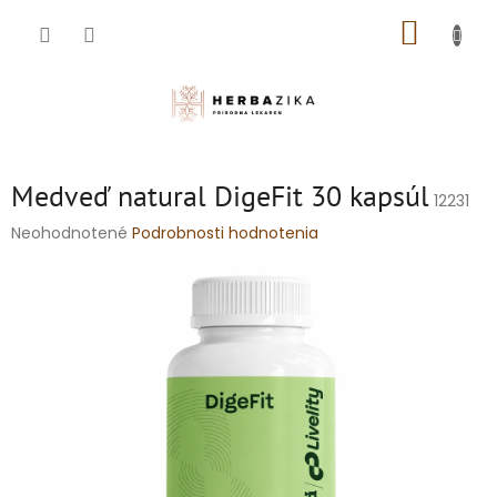
Prejsť
NÁKUP
na
obsah
KOŠÍK
Medveď natural DigeFit 30 kapsúl
12231
Priemerné
Neohodnotené
Podrobnosti hodnotenia
hodnotenie
produktu
je
0,0
z
5
hviezdičiek.