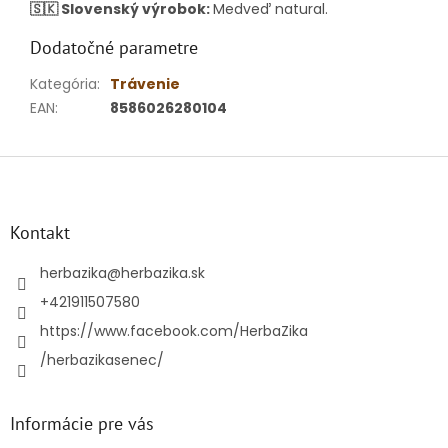
🇸🇰 Slovenský výrobok:
Medveď natural.
Dodatočné parametre
Kategória
:
Trávenie
EAN
:
8586026280104
Z
á
p
ä
Kontakt
t
i
herbazika
@
herbazika.sk
e
+421911507580
https://www.facebook.com/HerbaZika
/herbazikasenec/
Informácie pre vás