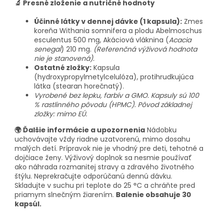
🔬 Presné zloženie a nutričné hodnoty
Účinné látky v dennej dávke (1 kapsula):
Zmes
koreňa Withania somnifera a plodu Abelmoschus
esculentus 500 mg, Akáciová vláknina (
Acacia
senegal
) 210 mg.
(Referenčná výživová hodnota
nie je stanovená).
Ostatné zložky:
Kapsula
(hydroxypropylmetylcelulóza), protihrudkujúca
látka (stearan horečnatý).
Vyrobené bez lepku, farbív a GMO. Kapsuly sú 100
% rastlinného pôvodu (HPMC). Pôvod základnej
zložky: mimo EÚ.
🌍 Ďalšie informácie a upozornenia
Nádobku
uchovávajte vždy riadne uzatvorenú, mimo dosahu
malých detí. Prípravok nie je vhodný pre deti, tehotné a
dojčiace ženy. Výživový doplnok sa nesmie používať
ako náhrada rozmanitej stravy a zdravého životného
štýlu. Neprekračujte odporúčanú dennú dávku.
Skladujte v suchu pri teplote do 25 °C a chráňte pred
priamym slnečným žiarením.
Balenie obsahuje 30
kapsúl.