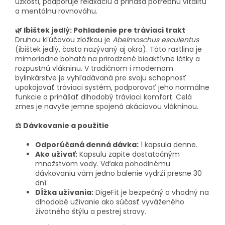
úzkosti, podporuje relaxáciu a prináša potrebnú vitalitu
a mentálnu rovnováhu.
🌿 Ibištek jedlý: Pohladenie pre tráviaci trakt
Druhou kľúčovou zložkou je
Abelmoschus esculentus
(ibištek jedlý, často nazývaný aj okra). Táto rastlina je
mimoriadne bohatá na prirodzené bioaktívne látky a
rozpustnú vlákninu. V tradičnom i modernom
bylinkárstve je vyhľadávaná pre svoju schopnosť
upokojovať tráviaci systém, podporovať jeho normálne
funkcie a prinášať dlhodobý tráviaci komfort. Celá
zmes je navyše jemne spojená akáciovou vlákninou.
⚖️ Dávkovanie a použitie
Odporúčaná denná dávka:
1 kapsula denne.
Ako užívať:
Kapsulu zapite dostatočným
množstvom vody. Vďaka pohodlnému
dávkovaniu vám jedno balenie vydrží presne 30
dní.
Dĺžka užívania:
DigeFit je bezpečný a vhodný na
dlhodobé užívanie ako súčasť vyváženého
životného štýlu a pestrej stravy.