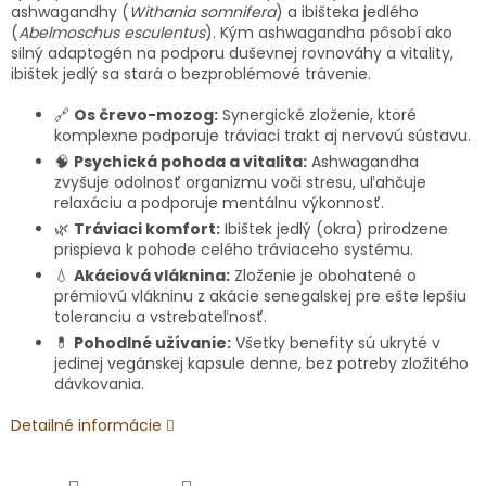
ashwagandhy (
Withania somnifera
) a ibišteka jedlého
(
Abelmoschus esculentus
). Kým ashwagandha pôsobí ako
silný adaptogén na podporu duševnej rovnováhy a vitality,
ibištek jedlý sa stará o bezproblémové trávenie.
🔗
Os črevo-mozog:
Synergické zloženie, ktoré
komplexne podporuje tráviaci trakt aj nervovú sústavu.
🧠
Psychická pohoda a vitalita:
Ashwagandha
zvyšuje odolnosť organizmu voči stresu, uľahčuje
relaxáciu a podporuje mentálnu výkonnosť.
🌿
Tráviaci komfort:
Ibištek jedlý (okra) prirodzene
prispieva k pohode celého tráviaceho systému.
💧
Akáciová vláknina:
Zloženie je obohatené o
prémiovú vlákninu z akácie senegalskej pre ešte lepšiu
toleranciu a vstrebateľnosť.
💊
Pohodlné užívanie:
Všetky benefity sú ukryté v
jedinej vegánskej kapsule denne, bez potreby zložitého
dávkovania.
Detailné informácie