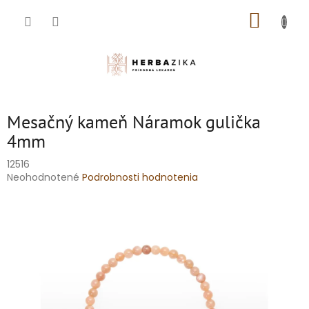
Prejsť
NÁKUP
na
obsah
KOŠÍK
Mesačný kameň Náramok gulička
4mm
12516
Priemerné
Neohodnotené
Podrobnosti hodnotenia
hodnotenie
produktu
je
0,0
z
5
hviezdičiek.