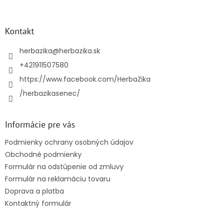
á
p
ä
Kontakt
t
i
herbazika
@
herbazika.sk
e
+421911507580
https://www.facebook.com/HerbaZika
/herbazikasenec/
Informácie pre vás
Podmienky ochrany osobných údajov
Obchodné podmienky
Formulár na odstúpenie od zmluvy
Formulár na reklamáciu tovaru
Doprava a platba
Kontaktný formulár