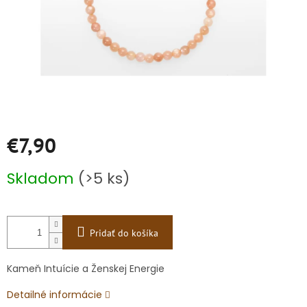
€7,90
Jednotková
Skladom
(>5 ks)
cena:
Pridať do košíka
Kameň Intuície a Ženskej Energie
Detailné informácie