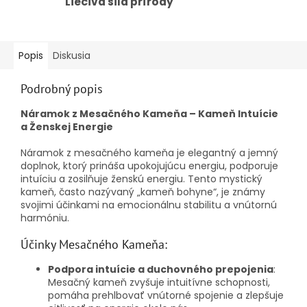
Liečivá sila prírody
Popis
Diskusia
Podrobný popis
Náramok z Mesačného Kameňa – Kameň Intuície
a Ženskej Energie
Náramok z mesačného kameňa je elegantný a jemný
doplnok, ktorý prináša upokojujúcu energiu, podporuje
intuíciu a zosilňuje ženskú energiu. Tento mystický
kameň, často nazývaný „kameň bohyne“, je známy
svojimi účinkami na emocionálnu stabilitu a vnútornú
harmóniu.
Účinky Mesačného Kameňa:
Podpora intuície a duchovného prepojenia
:
Mesačný kameň zvyšuje intuitívne schopnosti,
pomáha prehlbovať vnútorné spojenie a zlepšuje