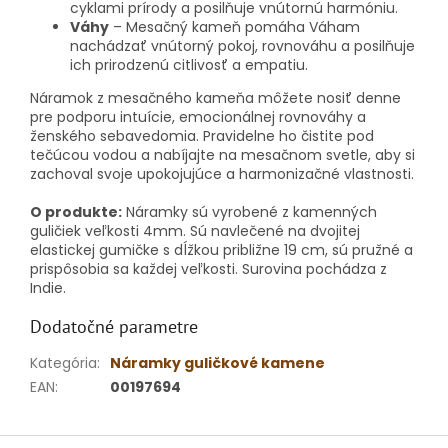
cyklami prírody a posilňuje vnútornú harmóniu.
Váhy
– Mesačný kameň pomáha Váham
nachádzať vnútorný pokoj, rovnováhu a posilňuje
ich prirodzenú citlivosť a empatiu.
Náramok z mesačného kameňa môžete nosiť denne
pre podporu intuície, emocionálnej rovnováhy a
ženského sebavedomia. Pravidelne ho čistite pod
tečúcou vodou a nabíjajte na mesačnom svetle, aby si
zachoval svoje upokojujúce a harmonizačné vlastnosti.
O produkte:
Náramky sú vyrobené z kamenných
guličiek veľkosti 4mm. Sú navlečené na dvojitej
elastickej gumičke s dĺžkou približne 19 cm, sú pružné a
prispôsobia sa každej veľkosti. Surovina pochádza z
Indie.
Dodatočné parametre
Kategória
:
Náramky guličkové kamene
EAN
:
00197694
Z