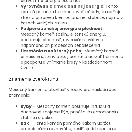
citlivosť na energie okolo nás.
Vyrovnávanie emocionálnej energie
: Tento
kameň pomáha harmonizovať nálady, zmierňuje
stres a prispieva k emocionálnej stabilite, najmä v
časoch veľkých zmien.
Podpora ženskej energie a plodnosti
:
Mesačný kameň zosilňuje ženskú energiu,
podporuje plodnosť, rovnováhu cyklov a
napomáha pri procesoch sebaliečenia.
Harmónia a vnútorný pokoj
: Mesačný kameň
prináša vnútorný pokoj, pomáha udržať harmóniu
a podporuje vnímanie krásy v každodennom
živote.
Znamenia zverokruhu
Mesačný kameň je obzvlášť vhodný pre nasledujúce
znamenia:
Ryby
– Mesačný kameň posilňuje intuíciu a
duchovné spojenie Rýb, prináša im emocionálnu
stabilitu a pokoj.
Rak
– Tento kameň pomáha Rakom udržať
emocionálnu rovnováhu, zosilňuje ich spojenie s