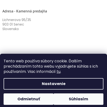
Adresa - Kamenná predajňa
Lichnerova 95/35
903 01 Senec
Slovensko
Tento web používa súbory cookie. Ďalším
prechádzaním tohto webu vyjadrujete súhlas s ich
používaním. Viac informácií
tu
.
Vytvoril Shoptet
Nastavenie
Copyright 2026
Herbazika
. Všetky práva vyhradené.
Odmietnuť
Súhlasím
Upraviť nastavenie cookies