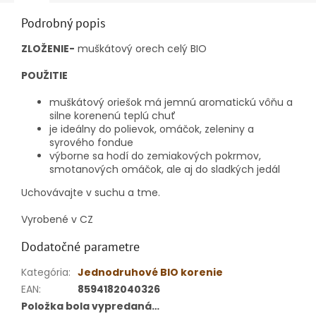
Podrobný popis
ZLOŽENIE-
muškátový orech celý BIO
POUŽITIE
muškátový oriešok má jemnú aromatickú vôňu a
silne korenenú teplú chuť
je ideálny do polievok, omáčok, zeleniny a
syrového fondue
výborne sa hodí do zemiakových pokrmov,
smotanových omáčok, ale aj do sladkých jedál
Uchovávajte v suchu a tme.
Vyrobené v CZ
Dodatočné parametre
Kategória
:
Jednodruhové BIO korenie
EAN
:
8594182040326
Položka bola vypredaná…