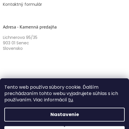
Kontaktný formulár
Adresa - Kamenná predajňa
Lichnerova 95/35
903 01 Senec
Slovensko
Tento web používa súbory cookie. Ďalším
prechádzaním tohto webu vyjadrujete súhlas s ich
používaním. Viac informácií
tu
.
Vytvoril Shoptet
Nastavenie
Copyright 2026
Herbazika
. Všetky práva vyhradené.